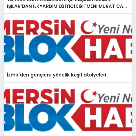
IŞILAR’DAN İLKYARDIM EĞİTİCİ EĞİTMENİ MURAT CAN
FİDAN’A ZİYARET
İzmir’den gençlere yönelik keşif atölyeleri