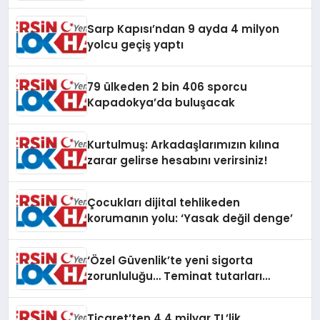
Sarp Kapısı’ndan 9 ayda 4 milyon
yolcu geçiş yaptı
79 ülkeden 2 bin 406 sporcu
Kapadokya’da buluşacak
Kurtulmuş: Arkadaşlarımızın kılına
zarar gelirse hesabını verirsiniz!
Çocukları dijital tehlikeden
korumanın yolu: ‘Yasak değil denge’
‘Özel Güvenlik’te yeni sigorta
zorunluluğu… Teminat tutarları
artırıldı
Ticaret’ten 4,4 milyar TL’lik