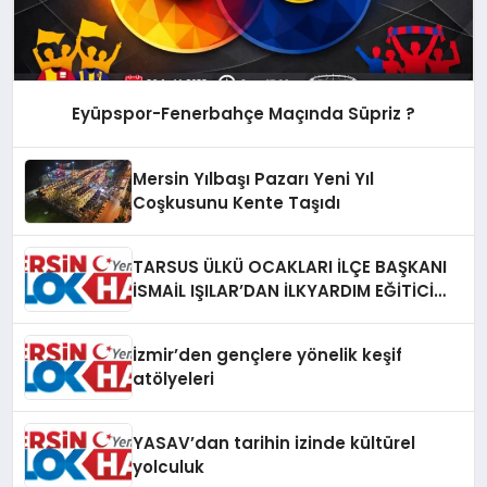
Eyüpspor-Fenerbahçe Maçında Süpriz ?
Mersin Yılbaşı Pazarı Yeni Yıl
Coşkusunu Kente Taşıdı
TARSUS ÜLKÜ OCAKLARI İLÇE BAŞKANI
İSMAİL IŞILAR’DAN İLKYARDIM EĞİTİCİ
EĞİTMENİ MURAT CAN FİDAN’A ZİYARET
İzmir’den gençlere yönelik keşif
atölyeleri
YASAV’dan tarihin izinde kültürel
yolculuk