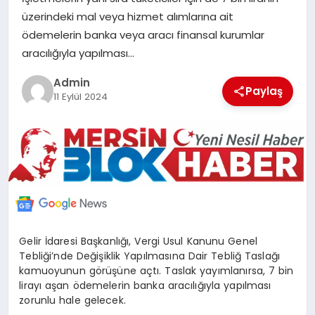
POLITIKA
üzerindeki mal veya hizmet alımlarına ait
ödemelerin banka veya aracı finansal kurumlar
aracılığıyla yapılması…
YAŞAM
Admin
Paylaş
11 Eylül 2024
SPOR
ILETİŞİM
KÜNYE
Gelir İdaresi Başkanlığı, Vergi Usul Kanunu Genel
Tebliği’nde Değişiklik Yapılmasına Dair Tebliğ Taslağı
kamuoyunun görüşüne açtı. Taslak yayımlanırsa, 7 bin
lirayı aşan ödemelerin banka aracılığıyla yapılması
zorunlu hale gelecek.