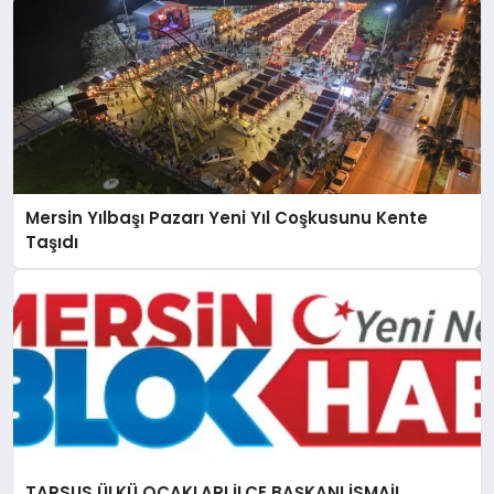
Mersin Yılbaşı Pazarı Yeni Yıl Coşkusunu Kente
Taşıdı
TARSUS ÜLKÜ OCAKLARI İLÇE BAŞKANI İSMAİL