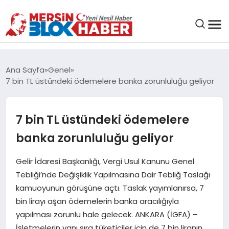
GENEL
Ana Sayfa
Genel
7 bin TL üstündeki ödemelere banka zorunluluğu geliyor
SAĞLIK
7 bin TL üstündeki ödemelere
ASAYIŞ
banka zorunluluğu geliyor
EĞITIM
Gelir İdaresi Başkanlığı, Vergi Usul Kanunu Genel
Tebliği’nde Değişiklik Yapılmasına Dair Tebliğ Taslağı
EKONOMI
kamuoyunun görüşüne açtı. Taslak yayımlanırsa, 7
bin lirayı aşan ödemelerin banka aracılığıyla
SANAT
yapılması zorunlu hale gelecek. ANKARA (İGFA) –
İşletmelerin yanı sıra tüketiciler için de 7 bin liranın