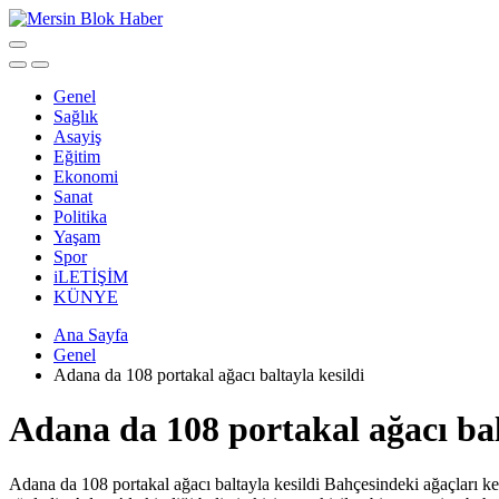
Genel
Sağlık
Asayiş
Eğitim
Ekonomi
Sanat
Politika
Yaşam
Spor
iLETİŞİM
KÜNYE
Ana Sayfa
Genel
Adana da 108 portakal ağacı baltayla kesildi
Adana da 108 portakal ağacı bal
Adana da 108 portakal ağacı baltayla kesildi Bahçesindeki ağaçları kes