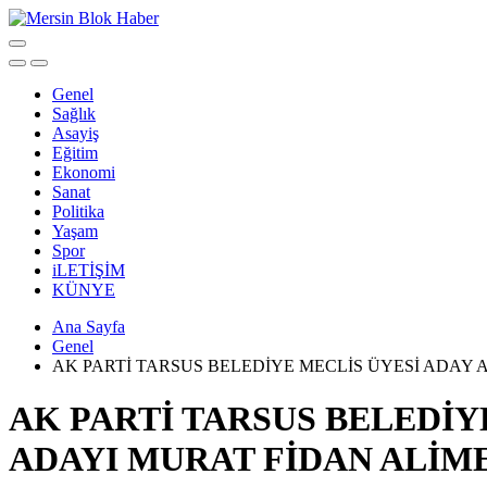
Genel
Sağlık
Asayiş
Eğitim
Ekonomi
Sanat
Politika
Yaşam
Spor
iLETİŞİM
KÜNYE
Ana Sayfa
Genel
AK PARTİ TARSUS BELEDİYE MECLİS ÜYESİ ADAY
AK PARTİ TARSUS BELEDİY
ADAYI MURAT FİDAN ALİ