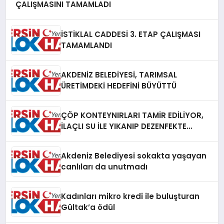
ÇALIŞMASINI TAMAMLADI
İSTİKLAL CADDESİ 3. ETAP ÇALIŞMASI
TAMAMLANDI
AKDENİZ BELEDİYESİ, TARIMSAL
ÜRETİMDEKİ HEDEFİNİ BÜYÜTTÜ
ÇÖP KONTEYNIRLARI TAMİR EDİLİYOR,
İLAÇLI SU İLE YIKANIP DEZENFEKTE
EDİLİYOR
Akdeniz Belediyesi sokakta yaşayan
canlıları da unutmadı
Kadınları mikro kredi ile buluşturan
Gültak’a ödül