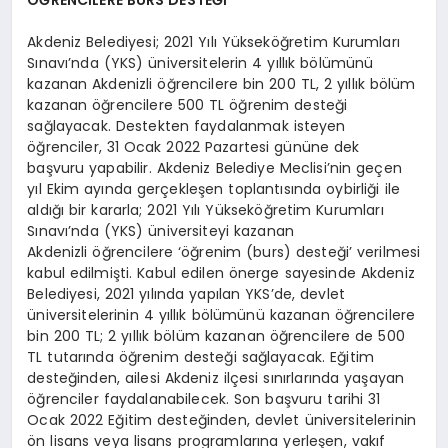
ÖĞRENCİLERE BURS DESTEĞİ
Akdeniz Belediyesi; 2021 Yılı Yükseköğretim Kurumları
Sınavı’nda (YKS) üniversitelerin 4 yıllık bölümünü
kazanan Akdenizli öğrencilere bin 200 TL, 2 yıllık bölüm
kazanan öğrencilere 500 TL öğrenim desteği
sağlayacak. Destekten faydalanmak isteyen
öğrenciler, 31 Ocak 2022 Pazartesi gününe dek
başvuru yapabilir. Akdeniz Belediye Meclisi’nin geçen
yıl Ekim ayında gerçekleşen toplantısında oybirliği ile
aldığı bir kararla; 2021 Yılı Yükseköğretim Kurumları
Sınavı’nda (YKS) üniversiteyi kazanan
Akdenizli öğrencilere ‘öğrenim (burs) desteği’ verilmesi
kabul edilmişti. Kabul edilen önerge sayesinde Akdeniz
Belediyesi, 2021 yılında yapılan YKS’de, devlet
üniversitelerinin 4 yıllık bölümünü kazanan öğrencilere
bin 200 TL; 2 yıllık bölüm kazanan öğrencilere de 500
TL tutarında öğrenim desteği sağlayacak. Eğitim
desteğinden, ailesi Akdeniz ilçesi sınırlarında yaşayan
öğrenciler faydalanabilecek. Son başvuru tarihi 31
Ocak 2022 Eğitim desteğinden, devlet üniversitelerinin
ön lisans veya lisans programlarına yerleşen, vakıf