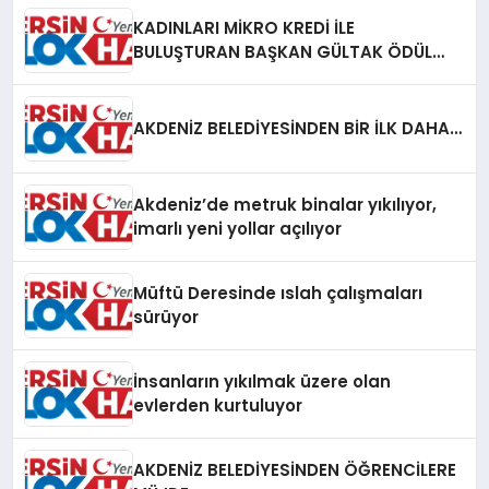
KADINLARI MİKRO KREDİ İLE
BULUŞTURAN BAŞKAN GÜLTAK ÖDÜL
ALDI
AKDENİZ BELEDİYESİNDEN BİR İLK DAHA…
Akdeniz’de metruk binalar yıkılıyor,
imarlı yeni yollar açılıyor
Müftü Deresinde ıslah çalışmaları
sürüyor
İnsanların yıkılmak üzere olan
evlerden kurtuluyor
AKDENİZ BELEDİYESİNDEN ÖĞRENCİLERE