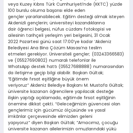
veya Kuzey Kıbrıs Türk Cumhuriyeti’nde (KKTC) yüzde
100 burslu okuma başarısı elde eden
gençler yararlanabilecek. Eğitim desteği almak isteyen
Akdenizli gençlerin; üniversiteyi kazandıklarına
dair öğrenci belgesi, nüfus cüzdanı fotokopisi ve
ailesinin tarihçeli yerleşim yeri belgesini, 31 Ocak
2022 Pazartesi günü saat 17:00’ye kadar ‘Akdeniz
Belediyesi Ana Bina Çözüm Masası’na teslim
etmeleri gerekiyor. Üniversiteli gençler; (03243366583)
ve (05527690802) numaralı telefonlar ile
WhatsApp destek hattı (05527688888) numarasından
da iletişime geçip bilgi alabilir. Başkan Gültak;
“Eğitimde fırsat eşitliğine büyük önem
veriyoruz” Akdeniz Belediye Başkanı M. Mustafa Gültak;
üniversite kazanan öğrencilere yapılacak desteğe
ilişkin yaptığı açıklamada, eğitimde fırsat eşitliğinin
önemine dikkat çekti. “Geleceğimizin güvencesi olan
gençlerimiz için gücümüz ölçüsünde ve yasal
imkânlar çerçevesinde elimizden geleni
yapıyoruz” diyen Başkan Gültak; “Amacımız, çocuğu
üniversite kazanan ailelerimizin omuzlarındaki yükü