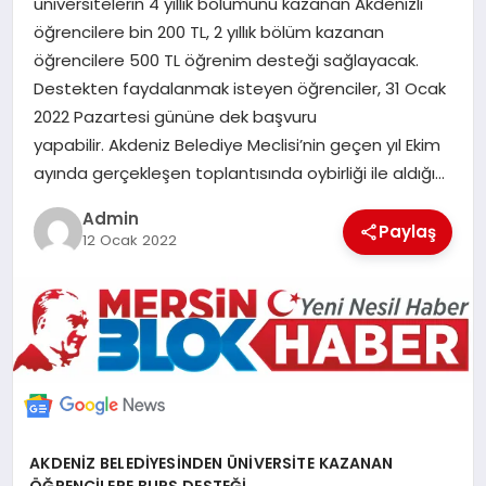
üniversitelerin 4 yıllık bölümünü kazanan Akdenizli
POLITIKA
öğrencilere bin 200 TL, 2 yıllık bölüm kazanan
öğrencilere 500 TL öğrenim desteği sağlayacak.
YAŞAM
Destekten faydalanmak isteyen öğrenciler, 31 Ocak
2022 Pazartesi gününe dek başvuru
yapabilir. Akdeniz Belediye Meclisi’nin geçen yıl Ekim
SPOR
ayında gerçekleşen toplantısında oybirliği ile aldığı…
ILETİŞİM
Admin
Paylaş
12 Ocak 2022
KÜNYE
AKDENİZ BELEDİYESİNDEN ÜNİVERSİTE KAZANAN