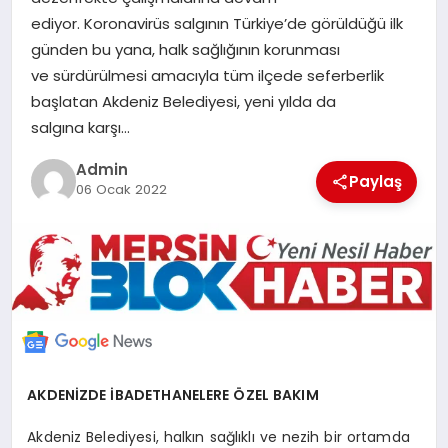
POLITIKA
ediyor. Koronavirüs salgının Türkiye’de görüldüğü ilk
günden bu yana, halk sağlığının korunması
ve sürdürülmesi amacıyla tüm ilçede seferberlik
YAŞAM
başlatan Akdeniz Belediyesi, yeni yılda da
salgına karşı…
SPOR
Admin
Paylaş
06 Ocak 2022
ILETİŞİM
KÜNYE
AKDENİZDE İBADETHANELERE ÖZEL BAKIM
Akdeniz Belediyesi, halkın sağlıklı ve nezih bir ortamda