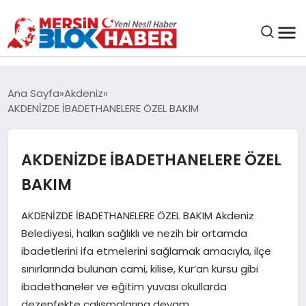
GENEL
Ana Sayfa
Akdeniz
AKDENİZDE İBADETHANELERE ÖZEL BAKIM
SAĞLIK
AKDENİZDE İBADETHANELERE ÖZEL
ASAYIŞ
BAKIM
EĞITIM
AKDENİZDE İBADETHANELERE ÖZEL BAKIM Akdeniz
Belediyesi, halkın sağlıklı ve nezih bir ortamda
EKONOMI
ibadetlerini ifa etmelerini sağlamak amacıyla, ilçe
sınırlarında bulunan cami, kilise, Kur’an kursu gibi
SANAT
ibadethaneler ve eğitim yuvası okullarda
dezenfekte çalışmalarına devam