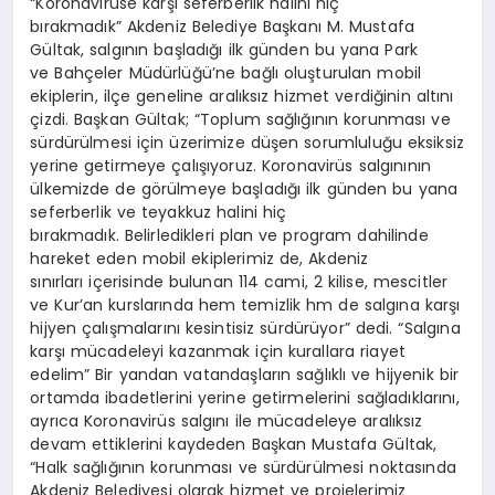
“Koronavirüse karşı seferberlik halini hiç
bırakmadık” Akdeniz Belediye Başkanı M. Mustafa
Gültak, salgının başladığı ilk günden bu yana Park
ve Bahçeler Müdürlüğü’ne bağlı oluşturulan mobil
ekiplerin, ilçe geneline aralıksız hizmet verdiğinin altını
çizdi. Başkan Gültak; “Toplum sağlığının korunması ve
sürdürülmesi için üzerimize düşen sorumluluğu eksiksiz
yerine getirmeye çalışıyoruz. Koronavirüs salgınının
ülkemizde de görülmeye başladığı ilk günden bu yana
seferberlik ve teyakkuz halini hiç
bırakmadık. Belirledikleri plan ve program dahilinde
hareket eden mobil ekiplerimiz de, Akdeniz
sınırları içerisinde bulunan 114 cami, 2 kilise, mescitler
ve Kur’an kurslarında hem temizlik hm de salgına karşı
hijyen çalışmalarını kesintisiz sürdürüyor” dedi. “Salgına
karşı mücadeleyi kazanmak için kurallara riayet
edelim” Bir yandan vatandaşların sağlıklı ve hijyenik bir
ortamda ibadetlerini yerine getirmelerini sağladıklarını,
ayrıca Koronavirüs salgını ile mücadeleye aralıksız
devam ettiklerini kaydeden Başkan Mustafa Gültak,
“Halk sağlığının korunması ve sürdürülmesi noktasında
Akdeniz Belediyesi olarak hizmet ve projelerimiz