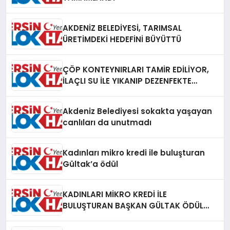
AKDENİZ BELEDİYESİ, TARIMSAL
ÜRETİMDEKİ HEDEFİNİ BÜYÜTTÜ
ÇÖP KONTEYNIRLARI TAMİR EDİLİYOR,
İLAÇLI SU İLE YIKANIP DEZENFEKTE
EDİLİYOR
Akdeniz Belediyesi sokakta yaşayan
canlıları da unutmadı
Kadınları mikro kredi ile buluşturan
Gültak’a ödül
KADINLARI MİKRO KREDİ İLE
BULUŞTURAN BAŞKAN GÜLTAK ÖDÜL
ALDI