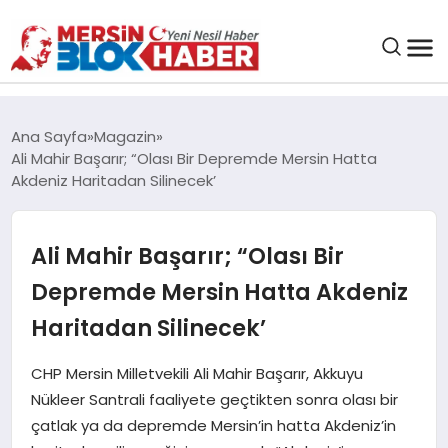
GENEL
Ana Sayfa
Magazin
Ali Mahir Başarır; “Olası Bir Depremde Mersin Hatta
SAĞLIK
Akdeniz Haritadan Silinecek’
ASAYIŞ
Ali Mahir Başarır; “Olası Bir
Depremde Mersin Hatta Akdeniz
EĞITIM
Haritadan Silinecek’
EKONOMI
CHP Mersin Milletvekili Ali Mahir Başarır, Akkuyu
Nükleer Santrali faaliyete geçtikten sonra olası bir
SANAT
çatlak ya da depremde Mersin’in hatta Akdeniz’in