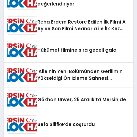
değerlendiriyor
Reha Erdem Restore Edilen İlk Filmi A
Ay ve Son Filmi Neandria ile İlk Kez
Antalya Altın Portakal Film
Festivali’nde
Hükümet filmine sıra geceli gala
‘Aile’nin Yeni Bölümünden Gerilimin
Yükseldiği Ön İzleme Sahnesi
Yayınlandı
Gökhan Ünver, 25 Aralık’ta Mersin’de
Sefo Silifke’de coşturdu