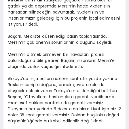
Nükleer Santrali
faaliyete geçtikten sonra olası bir
çatlak ya da depremde Mersin’in hatta Akdeniz’in
haritadan silineceğini savunarak, “Akdeniz’in ve
insanlarımızın geleceği için bu projenin iptal edilmesini
istiyoruz.” dedi.
Başarır, Mecliste düzenlediği basın toplantısında,
Mersin’in çok önemli sorunlarının olduğunu söyledi.
Mersin’in bitmek bilmeyen bir havaalanı projesi
bulunduğunu dile getiren Başarır, insanların Mersin’e
ulaşımda zorluk yaşadığını ifade etti.
Akkuyu’da inşa edilen nükleer santralin yüzde yüzüne
Rusların sahip olduğunu, ancak çevre ülkelerde
oluşabilecek bir zararı Türkiye’nin üstlendiğini belirten
Başarır, “Otoyollara, hastanelere garanti verdik ama
maalesef nükleer santrale de garanti vermişiz.
Dünyanın her yerinde 6 dolar olan birim fiyat için biz 12
dolar 35 sent garanti vermişiz. Doların bugünkü değeri
düşünüldüğünde bu kabul edilebilir değil” dedi.