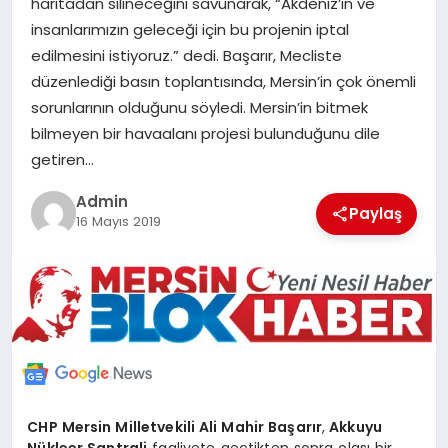
haritadan silineceğini savunarak, “Akdeniz’in ve
POLITIKA
insanlarımızın geleceği için bu projenin iptal
edilmesini istiyoruz.” dedi. Başarır, Mecliste
YAŞAM
düzenlediği basın toplantısında, Mersin’in çok önemli
sorunlarının olduğunu söyledi. Mersin’in bitmek
bilmeyen bir havaalanı projesi bulunduğunu dile
SPOR
getiren…
ILETİŞİM
Admin
Paylaş
16 Mayıs 2019
KÜNYE
CHP Mersin Milletvekili Ali Mahir Başarır
,
Akkuyu