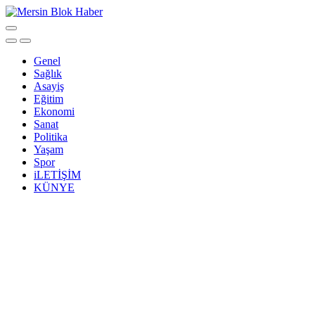
Genel
Sağlık
Asayiş
Eğitim
Ekonomi
Sanat
Politika
Yaşam
Spor
iLETİŞİM
KÜNYE