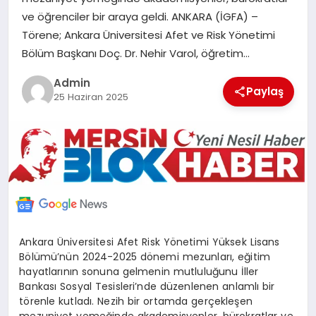
POLITIKA
ve öğrenciler bir araya geldi. ANKARA (İGFA) –
Törene; Ankara Üniversitesi Afet ve Risk Yönetimi
Bölüm Başkanı Doç. Dr. Nehir Varol, öğretim…
YAŞAM
Admin
Paylaş
25 Haziran 2025
SPOR
ILETİŞİM
KÜNYE
Ankara Üniversitesi Afet Risk Yönetimi Yüksek Lisans
Bölümü’nün 2024-2025 dönemi mezunları, eğitim
hayatlarının sonuna gelmenin mutluluğunu İller
Bankası Sosyal Tesisleri’nde düzenlenen anlamlı bir
törenle kutladı. Nezih bir ortamda gerçekleşen