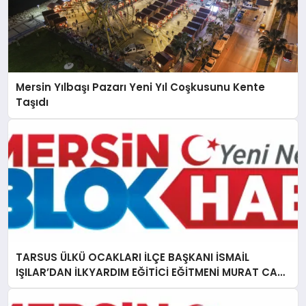
Mersin Yılbaşı Pazarı Yeni Yıl Coşkusunu Kente
Taşıdı
TARSUS ÜLKÜ OCAKLARI İLÇE BAŞKANI İSMAİL
IŞILAR’DAN İLKYARDIM EĞİTİCİ EĞİTMENİ MURAT CAN
FİDAN’A ZİYARET