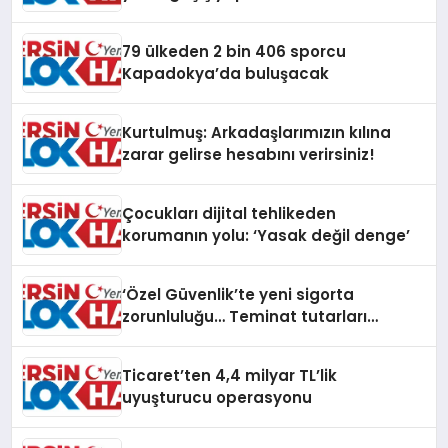
79 ülkeden 2 bin 406 sporcu
Kapadokya’da buluşacak
Kurtulmuş: Arkadaşlarımızın kılına
zarar gelirse hesabını verirsiniz!
Çocukları dijital tehlikeden
korumanın yolu: ‘Yasak değil denge’
‘Özel Güvenlik’te yeni sigorta
zorunluluğu… Teminat tutarları
artırıldı
Ticaret’ten 4,4 milyar TL’lik
uyuşturucu operasyonu