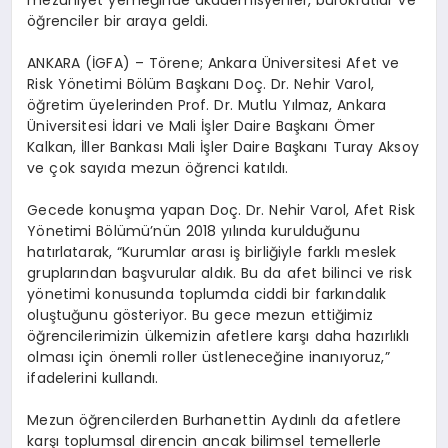
mezuniyet yemeğinde akademisyenler, bürokratlar ve
öğrenciler bir araya geldi.
ANKARA (İGFA) – Törene; Ankara Üniversitesi Afet ve
Risk Yönetimi Bölüm Başkanı Doç. Dr. Nehir Varol,
öğretim üyelerinden Prof. Dr. Mutlu Yılmaz, Ankara
Üniversitesi İdari ve Mali İşler Daire Başkanı Ömer
Kalkan, İller Bankası Mali İşler Daire Başkanı Turay Aksoy
ve çok sayıda mezun öğrenci katıldı.
Gecede konuşma yapan Doç. Dr. Nehir Varol, Afet Risk
Yönetimi Bölümü’nün 2018 yılında kurulduğunu
hatırlatarak, “Kurumlar arası iş birliğiyle farklı meslek
gruplarından başvurular aldık. Bu da afet bilinci ve risk
yönetimi konusunda toplumda ciddi bir farkındalık
oluştuğunu gösteriyor. Bu gece mezun ettiğimiz
öğrencilerimizin ülkemizin afetlere karşı daha hazırlıklı
olması için önemli roller üstleneceğine inanıyoruz,”
ifadelerini kullandı.
Mezun öğrencilerden Burhanettin Aydınlı da afetlere
karşı toplumsal direncin ancak bilimsel temellerle