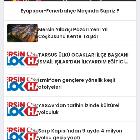
Eyüpspor-Fenerbahçe Maçında Süpriz ?
Mersin Yılbaşı Pazarı Yeni Yıl
Coşkusunu Kente Taşıdı
TARSUS ÜLKÜ OCAKLARI İLÇE BAŞKANI
İSMAİL IŞILAR’DAN İLKYARDIM EĞİTİCİ
EĞİTMENİ MURAT CAN FİDAN’A ZİYARET
İzmir’den gençlere yönelik keşif
atölyeleri
YASAV’dan tarihin izinde kültürel
yolculuk
Sarp Kapısı’ndan 9 ayda 4 milyon
yolcu geçiş yaptı