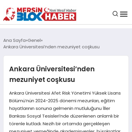
GENEL
Ana Sayfa
Genel
Ankara Üniversitesi’nden mezuniyet coşkusu
SAĞLIK
Ankara Üniversitesi’nden
ASAYIŞ
mezuniyet coşkusu
EĞITIM
Ankara Üniversitesi Afet Risk Yönetimi Yüksek Lisans
Bölümü’nün 2024-2025 dönemi mezunları, eğitim
EKONOMI
hayatlarının sonuna gelmenin mutluluğunu İller
Bankası Sosyal Tesisleri’nde düzenlenen anlamlı bir
SANAT
törenle kutladı. Nezih bir ortamda gerçekleşen
mezuniyet yemeğinde akademisyenler, bürokratlar