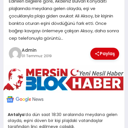
Edinilen bilgilere göre, Akdeniz Bulvarı Konyaaltı
POLITIKA
plajlarında meydana gelen olayda, eşi ve
çocuklarıyla plaja giden avukat Ali Aksoy, bir kişinin
YAŞAM
bankta oturan eşini dövdüğünü fark etti. Önce
bağırıp kavgayı önlemeye çalışan Aksoy, daha sonra
cep telefonuyla görüntü…
SPOR
Admin
Paylaş
01 Temmuz 2019
ILETİŞİM
KÜNYE
Antalya
’da dün saat 18:30 sıralarında meydana gelen
olayda, eşini döven bir kişi plajdaki vatandaşlar
tarafından linç edilmeye çalışıldı.