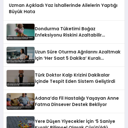
Uzman Açıkladı Yaz İshallerinde Ailelerin Yaptığı
Büyük Hata
Dondurma Tüketimi Boğaz
Enfeksiyonu Riskini Azaltabilir
Uzmanlardan Tavsiyeler
Uzun Süre Oturma Ağrılarını Azaltmak
İçin ‘Her Saat 5 Dakika’ Kuralı
Öneriliyor
Türk Doktor Kalp Krizini Dakikalar
İçinde Tespit Eden Sistem Geliştirdi
Adana’da Fil Hastalığı Yaşayan Anne
Fatma Dinsever Destek Bekliyor
Yere Düşen Yiyecekler İçin ‘5 Saniye
Kuralı’ Bilimsel Olarak Çürütüldü