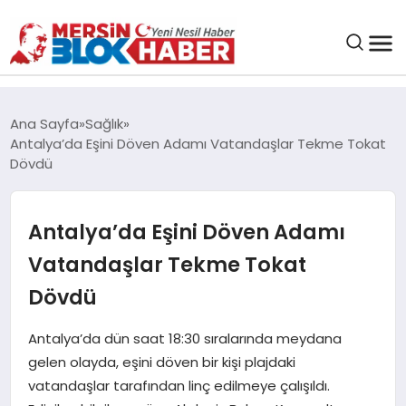
GENEL
Ana Sayfa
Sağlık
Antalya’da Eşini Döven Adamı Vatandaşlar Tekme Tokat
SAĞLIK
Dövdü
ASAYIŞ
Antalya’da Eşini Döven Adamı
Vatandaşlar Tekme Tokat
EĞITIM
Dövdü
EKONOMI
Antalya’da dün saat 18:30 sıralarında meydana
gelen olayda, eşini döven bir kişi plajdaki
SANAT
vatandaşlar tarafından linç edilmeye çalışıldı.