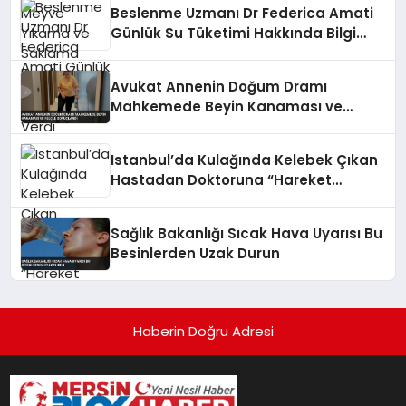
Beslenme Uzmanı Dr Federica Amati
Günlük Su Tüketimi Hakkında Bilgi
Verdi
Avukat Annenin Doğum Dramı
Mahkemede Beyin Kanaması ve
Felçle Sonuçlandı
Istanbul’da Kulağında Kelebek Çıkan
Hastadan Doktoruna “Hareket
Ediyordu” Tepkisi
Sağlık Bakanlığı Sıcak Hava Uyarısı Bu
Besinlerden Uzak Durun
Haberin Doğru Adresi