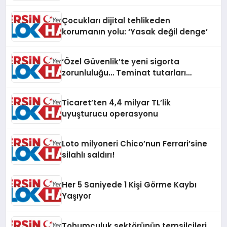
Çocukları dijital tehlikeden
korumanın yolu: ‘Yasak değil denge’
‘Özel Güvenlik’te yeni sigorta
zorunluluğu… Teminat tutarları
artırıldı
Ticaret’ten 4,4 milyar TL’lik
uyuşturucu operasyonu
Loto milyoneri Chico’nun Ferrari’sine
silahlı saldırı!
Her 5 Saniyede 1 Kişi Görme Kaybı
Yaşıyor
Tohumculuk sektörünün temsilcileri