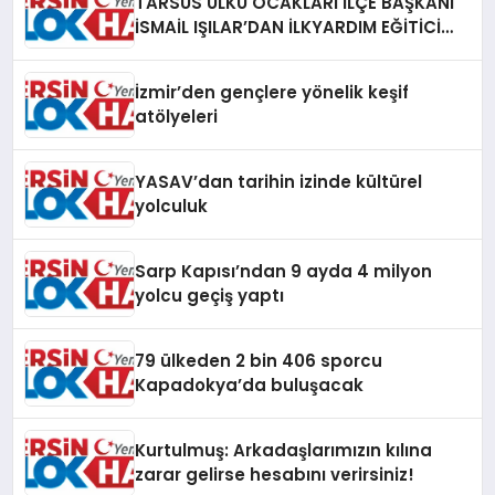
TARSUS ÜLKÜ OCAKLARI İLÇE BAŞKANI
İSMAİL IŞILAR’DAN İLKYARDIM EĞİTİCİ
EĞİTMENİ MURAT CAN FİDAN’A ZİYARET
İzmir’den gençlere yönelik keşif
atölyeleri
YASAV’dan tarihin izinde kültürel
yolculuk
Sarp Kapısı’ndan 9 ayda 4 milyon
yolcu geçiş yaptı
79 ülkeden 2 bin 406 sporcu
Kapadokya’da buluşacak
Kurtulmuş: Arkadaşlarımızın kılına
zarar gelirse hesabını verirsiniz!