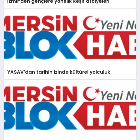
İzmir’den gençlere yönelik keşif atölyeleri
YASAV’dan tarihin izinde kültürel yolculuk