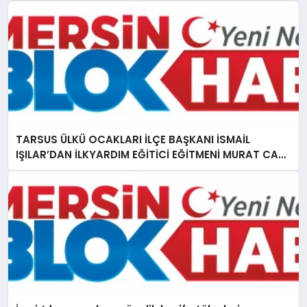
TARSUS ÜLKÜ OCAKLARI İLÇE BAŞKANI İSMAİL
IŞILAR’DAN İLKYARDIM EĞİTİCİ EĞİTMENİ MURAT CAN
FİDAN’A ZİYARET