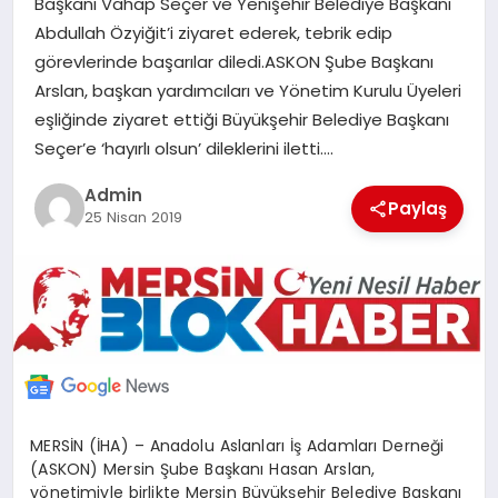
Başkanı Vahap Seçer ve Yenişehir Belediye Başkanı
POLITIKA
Abdullah Özyiğit’i ziyaret ederek, tebrik edip
görevlerinde başarılar diledi.ASKON Şube Başkanı
YAŞAM
Arslan, başkan yardımcıları ve Yönetim Kurulu Üyeleri
eşliğinde ziyaret ettiği Büyükşehir Belediye Başkanı
Seçer’e ‘hayırlı olsun’ dileklerini iletti….
SPOR
Admin
Paylaş
25 Nisan 2019
ILETİŞİM
KÜNYE
MERSİN (İHA) – Anadolu Aslanları İş Adamları Derneği
(ASKON) Mersin Şube Başkanı Hasan Arslan,
yönetimiyle birlikte Mersin Büyükşehir Belediye Başkanı