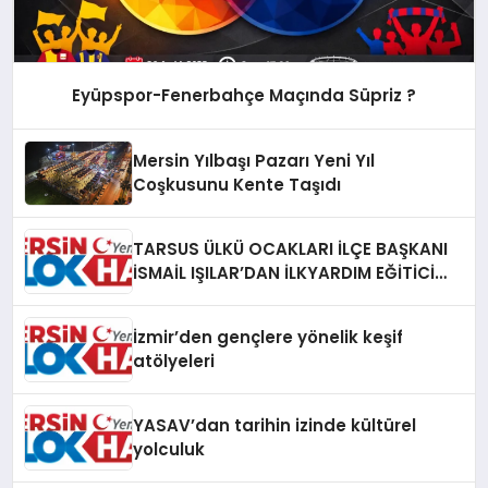
Eyüpspor-Fenerbahçe Maçında Süpriz ?
Mersin Yılbaşı Pazarı Yeni Yıl
Coşkusunu Kente Taşıdı
TARSUS ÜLKÜ OCAKLARI İLÇE BAŞKANI
İSMAİL IŞILAR’DAN İLKYARDIM EĞİTİCİ
EĞİTMENİ MURAT CAN FİDAN’A ZİYARET
İzmir’den gençlere yönelik keşif
atölyeleri
YASAV’dan tarihin izinde kültürel
yolculuk