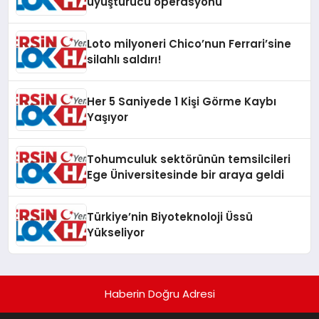
uyuşturucu operasyonu
Loto milyoneri Chico’nun Ferrari’sine
silahlı saldırı!
Her 5 Saniyede 1 Kişi Görme Kaybı
Yaşıyor
Tohumculuk sektörünün temsilcileri
Ege Üniversitesinde bir araya geldi
Türkiye’nin Biyoteknoloji Üssü
Yükseliyor
Haberin Doğru Adresi