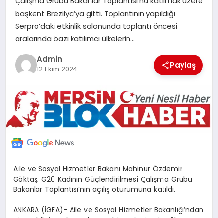
Çalışma Grubu Bakanlar Toplantısı’na katılmak üzere
POLITIKA
başkent Brezilya’ya gitti. Toplantının yapıldığı
Serpro’daki etkinlik salonunda toplantı öncesi
aralarında bazı katılımcı ülkelerin…
YAŞAM
Admin
Paylaş
SPOR
12 Ekim 2024
ILETİŞİM
KÜNYE
Aile ve Sosyal Hizmetler Bakanı Mahinur Özdemir
Göktaş, G20 Kadının Güçlendirilmesi Çalışma Grubu
Bakanlar Toplantısı’nın açılış oturumuna katıldı.
ANKARA (İGFA)- Aile ve Sosyal Hizmetler Bakanlığı’ndan