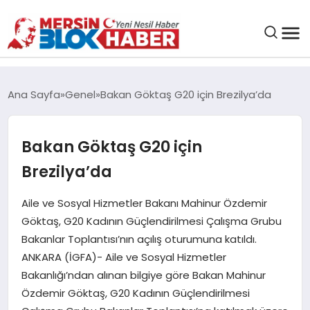
GENEL
Ana Sayfa
Genel
Bakan Göktaş G20 için Brezilya’da
SAĞLIK
Bakan Göktaş G20 için
ASAYIŞ
Brezilya’da
EĞITIM
Aile ve Sosyal Hizmetler Bakanı Mahinur Özdemir
Göktaş, G20 Kadının Güçlendirilmesi Çalışma Grubu
Bakanlar Toplantısı’nın açılış oturumuna katıldı.
EKONOMI
ANKARA (İGFA)- Aile ve Sosyal Hizmetler
Bakanlığı’ndan alınan bilgiye göre Bakan Mahinur
SANAT
Özdemir Göktaş, G20 Kadının Güçlendirilmesi