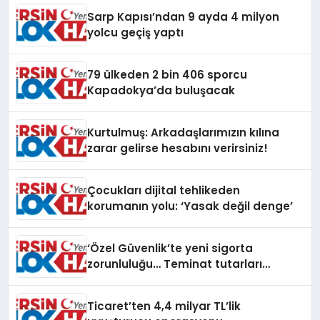
Sarp Kapısı’ndan 9 ayda 4 milyon
yolcu geçiş yaptı
79 ülkeden 2 bin 406 sporcu
Kapadokya’da buluşacak
Kurtulmuş: Arkadaşlarımızın kılına
zarar gelirse hesabını verirsiniz!
Çocukları dijital tehlikeden
korumanın yolu: ‘Yasak değil denge’
‘Özel Güvenlik’te yeni sigorta
zorunluluğu… Teminat tutarları
artırıldı
Ticaret’ten 4,4 milyar TL’lik