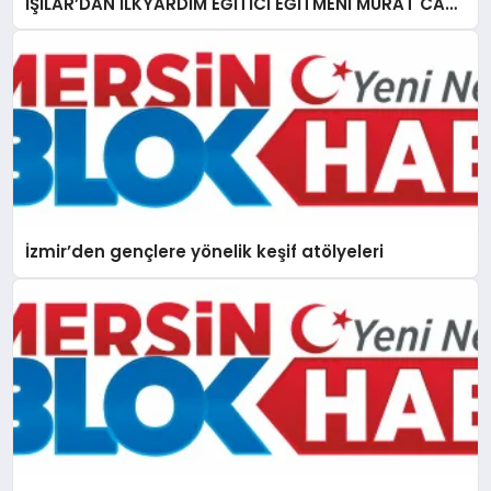
IŞILAR’DAN İLKYARDIM EĞİTİCİ EĞİTMENİ MURAT CAN
FİDAN’A ZİYARET
İzmir’den gençlere yönelik keşif atölyeleri