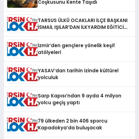
Coşkusunu Kente Taşıdı
TARSUS ÜLKÜ OCAKLARI İLÇE BAŞKANI
İSMAİL IŞILAR’DAN İLKYARDIM EĞİTİCİ
EĞİTMENİ MURAT CAN FİDAN’A ZİYARET
İzmir’den gençlere yönelik keşif
atölyeleri
YASAV’dan tarihin izinde kültürel
yolculuk
Sarp Kapısı’ndan 9 ayda 4 milyon
yolcu geçiş yaptı
79 ülkeden 2 bin 406 sporcu
Kapadokya’da buluşacak