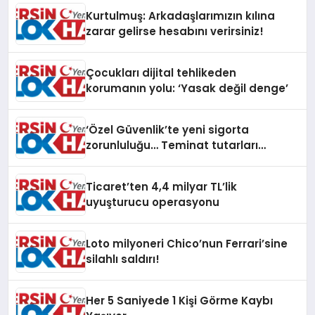
Kurtulmuş: Arkadaşlarımızın kılına
zarar gelirse hesabını verirsiniz!
Çocukları dijital tehlikeden
korumanın yolu: ‘Yasak değil denge’
‘Özel Güvenlik’te yeni sigorta
zorunluluğu… Teminat tutarları
artırıldı
Ticaret’ten 4,4 milyar TL’lik
uyuşturucu operasyonu
Loto milyoneri Chico’nun Ferrari’sine
silahlı saldırı!
Her 5 Saniyede 1 Kişi Görme Kaybı