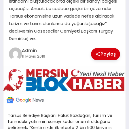
istihdamı oluşturacak orta ölçekli bir sanayi bölgesi
POLITIKA
açacağız. Ancak, bu sadece geçici bir çözümdür.
Tarsus ekonomisine uzun vadede nefes aldıracak
YAŞAM
turizm ve tarım alanlarına da yoğunlaşacağız”
dedi.Mersin Gazeteciler Cemiyeti Başkanı Turgay
Demirtaş ve…
SPOR
Admin
Paylaş
11 Mayıs 2019
ILETİŞİM
KÜNYE
Tarsus Belediye Başkanı Haluk Bozdoğan, turizm ve
tarımdaki yatırımın sanayi kadar önemli olduğunu
belirterek, “Kentimizde ilk etapta 2 bin 500 kişiye iş