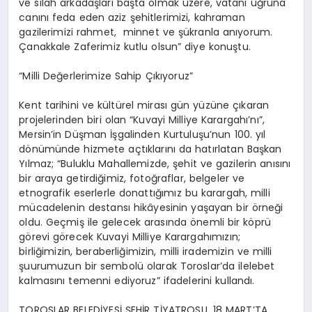
ve silah arkadaşları başta olmak üzere, vatanı uğruna
canını feda eden aziz şehitlerimizi, kahraman
gazilerimizi rahmet, minnet ve şükranla anıyorum.
Çanakkale Zaferimiz kutlu olsun” diye konuştu.
“Milli Değerlerimize Sahip Çıkıyoruz”
Kent tarihini ve kültürel mirası gün yüzüne çıkaran
projelerinden biri olan “Kuvayi Milliye Karargahı’nı”,
Mersin’in Düşman İşgalinden Kurtuluşu’nun 100. yıl
dönümünde hizmete açtıklarını da hatırlatan Başkan
Yılmaz; “Buluklu Mahallemizde, şehit ve gazilerin anısını
bir araya getirdiğimiz, fotoğraflar, belgeler ve
etnografik eserlerle donattığımız bu karargah, milli
mücadelenin destansı hikâyesinin yaşayan bir örneği
oldu. Geçmiş ile gelecek arasında önemli bir köprü
görevi görecek Kuvayi Milliye Karargahımızın;
birliğimizin, beraberliğimizin, milli irademizin ve milli
şuurumuzun bir sembolü olarak Toroslar’da ilelebet
kalmasını temenni ediyoruz” ifadelerini kullandı.
TOROSLAR BELEDİYESİ ŞEHİR TİYATROSU, 18 MART’TA