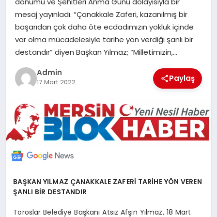
dönümü ve Şehitleri Anma Günü dolayısıyla bir
POLITIKA
mesaj yayınladı. “Çanakkale Zaferi, kazanılmış bir
başarıdan çok daha öte ecdadımızın yokluk içinde
YAŞAM
var olma mücadelesiyle tarihe yön verdiği şanlı bir
destandır” diyen Başkan Yılmaz; “Milletimizin,…
SPOR
Admin
Paylaş
17 Mart 2022
ILETİŞİM
KÜNYE
BAŞKAN YILMAZ ÇANAKKALE ZAFERİ TARİHE YÖN VEREN
ŞANLI BİR DESTANDIR
Toroslar Belediye Başkanı Atsız Afşın Yılmaz, 18 Mart