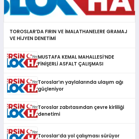
TOROSLAR’DA FIRIN VE İMALATHANELERE GRAMAJ
VE HİJYEN DENETİMİ
MUSTAFA KEMAL MAHALLESİ’NDE
FİNİŞERLİ ASFALT ÇALIŞMASI
Toroslar’ın yaylalarında ulaşım ağı
güçleniyor
Toroslar zabıtasından çevre kirliliği
denetimi
Toroslar’da yol çalışması sürüyor