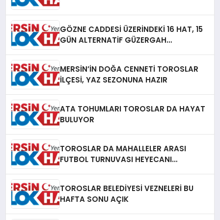
GÖZNE CADDESİ ÜZERİNDEKİ 16 HAT, 15
GÜN ALTERNATİF GÜZERGAH
KULLANACAK
MERSİN’İN DOĞA CENNETİ TOROSLAR
İLÇESİ, YAZ SEZONUNA HAZIR
ATA TOHUMLARI TOROSLAR DA HAYAT
BULUYOR
TOROSLAR DA MAHALLELER ARASI
FUTBOL TURNUVASI HEYECANI
SÜRÜYOR
TOROSLAR BELEDİYESİ VEZNELERİ BU
HAFTA SONU AÇIK