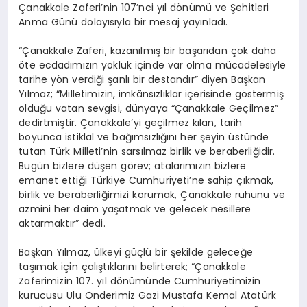
Çanakkale Zaferi’nin 107’nci yıl dönümü ve Şehitleri
Anma Günü dolayısıyla bir mesaj yayınladı.
“Çanakkale Zaferi, kazanılmış bir başarıdan çok daha
öte ecdadımızın yokluk içinde var olma mücadelesiyle
tarihe yön verdiği şanlı bir destandır” diyen Başkan
Yılmaz; “Milletimizin, imkânsızlıklar içerisinde göstermiş
olduğu vatan sevgisi, dünyaya “Çanakkale Geçilmez”
dedirtmiştir. Çanakkale’yi geçilmez kılan, tarih
boyunca istiklal ve bağımsızlığını her şeyin üstünde
tutan Türk Milleti’nin sarsılmaz birlik ve beraberliğidir.
Bugün bizlere düşen görev; atalarımızın bizlere
emanet ettiği Türkiye Cumhuriyeti’ne sahip çıkmak,
birlik ve beraberliğimizi korumak, Çanakkale ruhunu ve
azmini her daim yaşatmak ve gelecek nesillere
aktarmaktır” dedi.
Başkan Yılmaz, ülkeyi güçlü bir şekilde geleceğe
taşımak için çalıştıklarını belirterek; “Çanakkale
Zaferimizin 107. yıl dönümünde Cumhuriyetimizin
kurucusu Ulu Önderimiz Gazi Mustafa Kemal Atatürk