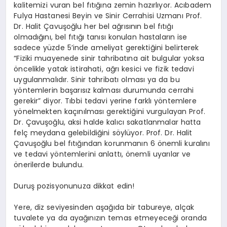
kalitemizi vuran bel fıtığına zemin hazırlıyor. Acıbadem
Fulya Hastanesi Beyin ve Sinir Cerrahisi Uzmanı Prof.
Dr. Halit Çavuşoğlu her bel ağrısının bel fıtığı
olmadığını, bel fıtığı tanısı konulan hastaların ise
sadece yüzde 5’inde ameliyat gerektiğini belirterek
“Fiziki muayenede sinir tahribatına ait bulgular yoksa
öncelikle yatak istirahati, ağrı kesici ve fizik tedavi
uygulanmalıdır. Sinir tahribatı olması ya da bu
yöntemlerin başarısız kalması durumunda cerrahi
gerekir” diyor. Tıbbi tedavi yerine farklı yöntemlere
yönelmekten kaçınılması gerektiğini vurgulayan Prof.
Dr. Çavuşoğlu, aksi halde kalıcı sakatlanmalar hatta
felç meydana gelebildiğini söylüyor. Prof. Dr. Halit
Çavuşoğlu bel fıtığından korunmanın 6 önemli kuralını
ve tedavi yöntemlerini anlattı, önemli uyarılar ve
önerilerde bulundu.
Duruş pozisyonunuza dikkat edin!
Yere, diz seviyesinden aşağıda bir tabureye, alçak
tuvalete ya da ayağınızın temas etmeyeceği oranda