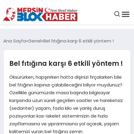
GENEL
Ana Sayfa
Genel
Bel fıtığına karşı 6 etkili yöntem !
SAĞLIK
Bel fıtığına karşı 6 etkili yöntem !
ASAYIŞ
Öksürürken, hapşırırken hatta dişinizi fırçalarken bile
bel fıtığının kapınızı çalabileceğini biliyor muydunuz?
EĞITIM
Özellikle günümüzde masa başında bilgisayar
karşısında uzun süreli geçirilen saatler ve hareketsiz
EKONOMI
(sedanter) yaşam, fazla kilo ve yanlış duruş
pozisyonları kas-iskelet sistemimizin de hızla
SANAT
zayıflamasına ve yıpranmasına yol açarak, yaşam
kalitemizi vuran bel fıtığına zemin