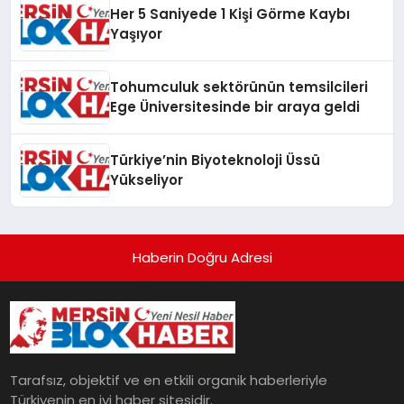
Her 5 Saniyede 1 Kişi Görme Kaybı
Yaşıyor
Tohumculuk sektörünün temsilcileri
Ege Üniversitesinde bir araya geldi
Türkiye’nin Biyoteknoloji Üssü
Yükseliyor
Haberin Doğru Adresi
Tarafsız, objektif ve en etkili organik haberleriyle
Türkiyenin en iyi haber sitesidir.