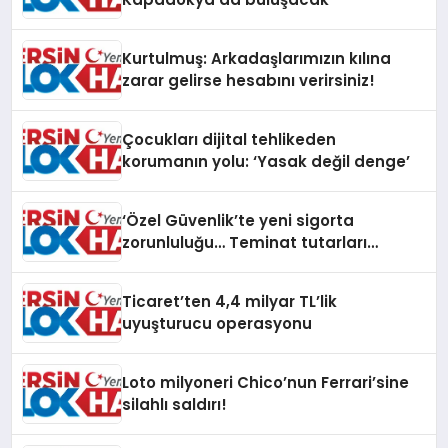
Kurtulmuş: Arkadaşlarımızın kılına
zarar gelirse hesabını verirsiniz!
Çocukları dijital tehlikeden
korumanın yolu: ‘Yasak değil denge’
‘Özel Güvenlik’te yeni sigorta
zorunluluğu… Teminat tutarları
artırıldı
Ticaret’ten 4,4 milyar TL’lik
uyuşturucu operasyonu
Loto milyoneri Chico’nun Ferrari’sine
silahlı saldırı!