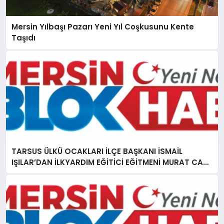
Mersin Yılbaşı Pazarı Yeni Yıl Coşkusunu Kente
Taşıdı
TARSUS ÜLKÜ OCAKLARI İLÇE BAŞKANI İSMAİL
IŞILAR’DAN İLKYARDIM EĞİTİCİ EĞİTMENİ MURAT CAN
FİDAN’A ZİYARET