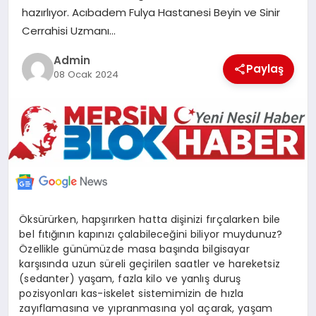
hazırlıyor. Acıbadem Fulya Hastanesi Beyin ve Sinir
POLITIKA
Cerrahisi Uzmanı…
YAŞAM
Admin
Paylaş
08 Ocak 2024
SPOR
ILETİŞİM
KÜNYE
Öksürürken, hapşırırken hatta dişinizi fırçalarken bile
bel fıtığının kapınızı çalabileceğini biliyor muydunuz?
Özellikle günümüzde masa başında bilgisayar
karşısında uzun süreli geçirilen saatler ve hareketsiz
(sedanter) yaşam, fazla kilo ve yanlış duruş
pozisyonları kas-iskelet sistemimizin de hızla
zayıflamasına ve yıpranmasına yol açarak, yaşam