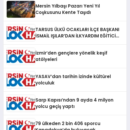
Mersin Yılbaşı Pazarı Yeni Yıl
Coşkusunu Kente Taşıdı
TARSUS ÜLKÜ OCAKLARI İLÇE BAŞKANI
İSMAİL IŞILAR’DAN İLKYARDIM EĞİTİCİ
EĞİTMENİ MURAT CAN FİDAN’A ZİYARET
İzmir’den gençlere yönelik keşif
atölyeleri
YASAV’dan tarihin izinde kültürel
yolculuk
Sarp Kapısı’ndan 9 ayda 4 milyon
yolcu geçiş yaptı
79 ülkeden 2 bin 406 sporcu
Kapadokya’da buluşacak