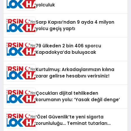
yolculuk
Sarp Kapısı’ndan 9 ayda 4 milyon
yolcu geçiş yaptı
79 ülkeden 2 bin 406 sporcu
Kapadokya’da buluşacak
Kurtulmuş: Arkadaşlarımızın kılına
zarar gelirse hesabını verirsiniz!
Çocukları dijital tehlikeden
korumanın yolu: ‘Yasak değil denge’
‘Özel Güvenlik’te yeni sigorta
zorunluluğu… Teminat tutarları
artırıldı