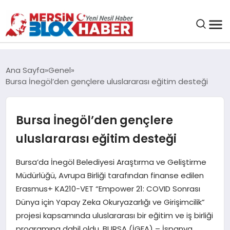
GENEL
Ana Sayfa
Genel
Bursa İnegöl’den gençlere uluslararası eğitim desteği
SAĞLIK
Bursa İnegöl’den gençlere
ASAYIŞ
uluslararası eğitim desteği
EĞITIM
Bursa’da İnegöl Belediyesi Araştırma ve Geliştirme
Müdürlüğü, Avrupa Birliği tarafından finanse edilen
EKONOMI
Erasmus+ KA210-VET “Empower 21: COVID Sonrası
Dünya için Yapay Zeka Okuryazarlığı ve Girişimcilik”
SANAT
projesi kapsamında uluslararası bir eğitim ve iş birliği
programına dahil oldu. BURSA (İGFA) – İspanya