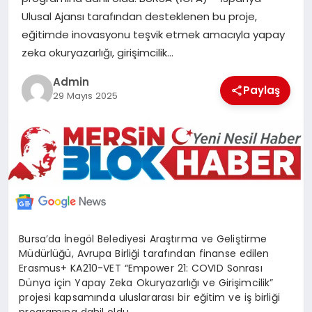
POLITIKA
Ulusal Ajansı tarafından desteklenen bu proje,
eğitimde inovasyonu teşvik etmek amacıyla yapay
zeka okuryazarlığı, girişimcilik…
YAŞAM
Admin
Paylaş
29 Mayıs 2025
SPOR
ILETİŞİM
KÜNYE
Bursa’da İnegöl Belediyesi Araştırma ve Geliştirme
Müdürlüğü, Avrupa Birliği tarafından finanse edilen
Erasmus+ KA210-VET “Empower 21: COVID Sonrası
Dünya için Yapay Zeka Okuryazarlığı ve Girişimcilik”
projesi kapsamında uluslararası bir eğitim ve iş birliği