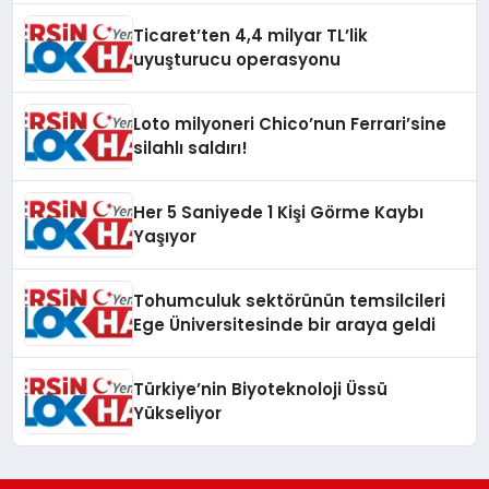
Ticaret’ten 4,4 milyar TL’lik
uyuşturucu operasyonu
Loto milyoneri Chico’nun Ferrari’sine
silahlı saldırı!
Her 5 Saniyede 1 Kişi Görme Kaybı
Yaşıyor
Tohumculuk sektörünün temsilcileri
Ege Üniversitesinde bir araya geldi
Türkiye’nin Biyoteknoloji Üssü
Yükseliyor