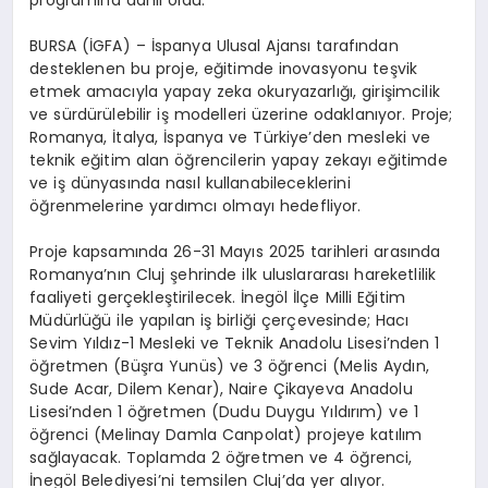
programına dahil oldu.
BURSA (İGFA) – İspanya Ulusal Ajansı tarafından
desteklenen bu proje, eğitimde inovasyonu teşvik
etmek amacıyla yapay zeka okuryazarlığı, girişimcilik
ve sürdürülebilir iş modelleri üzerine odaklanıyor. Proje;
Romanya, İtalya, İspanya ve Türkiye’den mesleki ve
teknik eğitim alan öğrencilerin yapay zekayı eğitimde
ve iş dünyasında nasıl kullanabileceklerini
öğrenmelerine yardımcı olmayı hedefliyor.
Proje kapsamında 26-31 Mayıs 2025 tarihleri arasında
Romanya’nın Cluj şehrinde ilk uluslararası hareketlilik
faaliyeti gerçekleştirilecek. İnegöl İlçe Milli Eğitim
Müdürlüğü ile yapılan iş birliği çerçevesinde; Hacı
Sevim Yıldız-1 Mesleki ve Teknik Anadolu Lisesi’nden 1
öğretmen (Büşra Yunüs) ve 3 öğrenci (Melis Aydın,
Sude Acar, Dilem Kenar), Naire Çikayeva Anadolu
Lisesi’nden 1 öğretmen (Dudu Duygu Yıldırım) ve 1
öğrenci (Melinay Damla Canpolat) projeye katılım
sağlayacak. Toplamda 2 öğretmen ve 4 öğrenci,
İnegöl Belediyesi’ni temsilen Cluj’da yer alıyor.