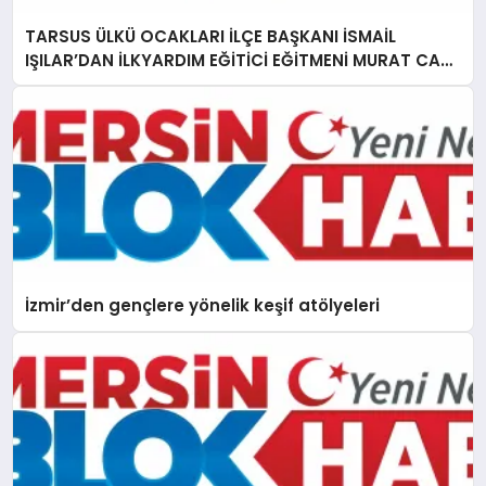
TARSUS ÜLKÜ OCAKLARI İLÇE BAŞKANI İSMAİL
IŞILAR’DAN İLKYARDIM EĞİTİCİ EĞİTMENİ MURAT CAN
FİDAN’A ZİYARET
İzmir’den gençlere yönelik keşif atölyeleri