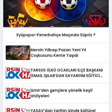
Eyüpspor-Fenerbahçe Maçında Süpriz ?
Mersin Yılbaşı Pazarı Yeni Yıl
Coşkusunu Kente Taşıdı
TARSUS ÜLKÜ OCAKLARI İLÇE BAŞKANI
İSMAİL IŞILAR’DAN İLKYARDIM EĞİTİCİ
EĞİTMENİ MURAT CAN FİDAN’A ZİYARET
İzmir’den gençlere yönelik keşif
atölyeleri
YASAV’dan tarihin izinde kültürel