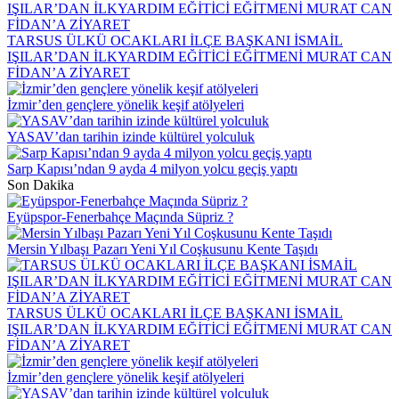
TARSUS ÜLKÜ OCAKLARI İLÇE BAŞKANI İSMAİL
IŞILAR’DAN İLKYARDIM EĞİTİCİ EĞİTMENİ MURAT CAN
FİDAN’A ZİYARET
İzmir’den gençlere yönelik keşif atölyeleri
YASAV’dan tarihin izinde kültürel yolculuk
Sarp Kapısı’ndan 9 ayda 4 milyon yolcu geçiş yaptı
Son Dakika
Eyüpspor-Fenerbahçe Maçında Süpriz ?
Mersin Yılbaşı Pazarı Yeni Yıl Coşkusunu Kente Taşıdı
TARSUS ÜLKÜ OCAKLARI İLÇE BAŞKANI İSMAİL
IŞILAR’DAN İLKYARDIM EĞİTİCİ EĞİTMENİ MURAT CAN
FİDAN’A ZİYARET
İzmir’den gençlere yönelik keşif atölyeleri