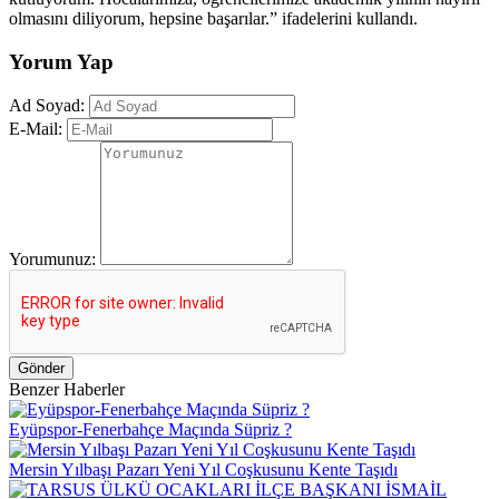
olmasını diliyorum, hepsine başarılar.” ifadelerini kullandı.
Yorum Yap
Ad Soyad:
E-Mail:
Yorumunuz:
Gönder
Benzer Haberler
Eyüpspor-Fenerbahçe Maçında Süpriz ?
Mersin Yılbaşı Pazarı Yeni Yıl Coşkusunu Kente Taşıdı