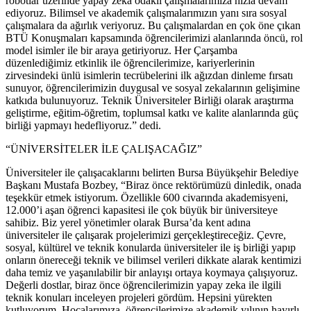
robotlar üzerinde yapay zeka odaklı çalışmalarımıza hızla devam
ediyoruz. Bilimsel ve akademik çalışmalarımızın yanı sıra sosyal
çalışmalara da ağırlık veriyoruz. Bu çalışmalardan en çok öne çıkan
BTÜ Konuşmaları kapsamında öğrencilerimizi alanlarında öncü, rol
model isimler ile bir araya getiriyoruz. Her Çarşamba
düzenlediğimiz etkinlik ile öğrencilerimize, kariyerlerinin
zirvesindeki ünlü isimlerin tecrübelerini ilk ağızdan dinleme fırsatı
sunuyor, öğrencilerimizin duygusal ve sosyal zekalarının gelişimine
katkıda bulunuyoruz. Teknik Üniversiteler Birliği olarak araştırma
geliştirme, eğitim-öğretim, toplumsal katkı ve kalite alanlarında güç
birliği yapmayı hedefliyoruz.” dedi.
“ÜNİVERSİTELER İLE ÇALIŞACAĞIZ”
Üniversiteler ile çalışacaklarını belirten Bursa Büyükşehir Belediye
Başkanı Mustafa Bozbey, “Biraz önce rektörümüzü dinledik, onada
teşekkür etmek istiyorum. Özellikle 600 civarında akademisyeni,
12.000’i aşan öğrenci kapasitesi ile çok büyük bir üniversiteye
sahibiz. Biz yerel yönetimler olarak Bursa’da kent adına
üniversiteler ile çalışarak projelerimizi gerçekleştireceğiz. Çevre,
sosyal, kültürel ve teknik konularda üniversiteler ile iş birliği yapıp
onların önereceği teknik ve bilimsel verileri dikkate alarak kentimizi
daha temiz ve yaşanılabilir bir anlayışı ortaya koymaya çalışıyoruz.
Değerli dostlar, biraz önce öğrencilerimizin yapay zeka ile ilgili
teknik konuları inceleyen projeleri gördüm. Hepsini yürekten
kutluyorum. Hocalarımıza, öğrencilerimize akademik yılının hayırlı