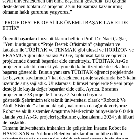
sayılı üniversitelerden biri olma başarısını gösterdik. Bu çağrıda
desteklenen toplam 27 projenin 2’sini Bursamıza kazandırmış
olmanın haklı gururunu yaşıyoruz.”
“PROJE DESTEK OFİSİ İLE ÖNEMLİ BAŞARILAR ELDE
ETTİK”
Önemli başarılara imza attıklarını belirten Prof. Dr. Naci Çağlar,
“Yeni kurduğumuz “Proje Destek Ofisimizin” çalışmaları ve
katkıları ile TÜBİTAK ve TENMAK gibi ulusal ve HORİZON ve
ERASMUS gibi uluslararası Ar-Ge, toplumsal katkı ve öğrenci
projelerinde önemli başarılar elde etmekteyiz. TÜBİTAK Ar-Ge
projelerimizde bir önceki yıla göre iki katın üzerinde destek alma
başarısı gösterdik. Bunun yanı sıra TÜBİTAK öğrenci projelerinde
ise başvuru sayılarında 7 kat desteklenen proje sayılarında ise 5 katın
üzerinde artış sağladık. Uluslararası bilimsel projelerde 9 yeni proje
desteği ile kayda değer başarılar elde ettik. Ayrıca, Erasmus
projelerinde 38 proje ile Türkiye 2.’si olma başarısı
gösterdik.Şehrimizin tek teknik üniversitesi olarak “Robotik Ve
Akıllı Sistemler” alanındaki çalışmalarımıza da ağırlık veriyoruz.
Robot ve akıllı sistemler Araştırma Merkezimiz bünyesinde 6 farklı
alanda yeni Ar-Ge projeleri geliştirme çalışmalarına 2024 yılı itibari
ile başladık.
Tamamı üniversitemiz imkanları ile geliştirilen İnsansı Robot ile
HAVELSAN ve Yıldırım Belediyemiz tarafından hibe edilen