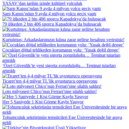
YASAV’dan tarihin izinde kültürel yolculuk
Sarp Kapısı’ndan 9 ayda 4 milyon yolcu geçiş yaptı
79 ülkeden 2 bin 406 sporcu Kapadokya’da buluşacak
Kurtulmuş: Arkadaşlarımızın kılına zarar gelirse hesabını verirsiniz!
Çocukları dijital tehlikeden korumanın yolu: ‘Yasak değil denge’
‘Özel Güvenlik’te yeni sigorta zorunluluğu… Teminat tutarları
artırıldı
Ticaret’ten 4,4 milyar TL’lik uyuşturucu operasyonu
Loto milyoneri Chico’nun Ferrari’sine silahlı saldırı!
Her 5 Saniyede 1 Kişi Görme Kaybı Yaşıyor
Tohumculuk sektörünün temsilcileri Ege Üniversitesinde bir araya
geldi