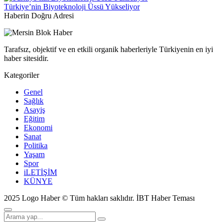
Türkiye’nin Biyoteknoloji Üssü Yükseliyor
Haberin Doğru Adresi
Tarafsız, objektif ve en etkili organik haberleriyle Türkiyenin en iyi
haber sitesidir.
Kategoriler
Genel
Sağlık
Asayiş
Eğitim
Ekonomi
Sanat
Politika
Yaşam
Spor
iLETİŞİM
KÜNYE
2025 Logo Haber © Tüm hakları saklıdır.
İBT Haber Teması