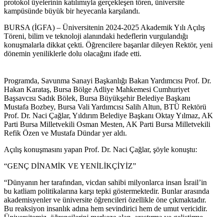
protokol üyelerinin katılımıyla gerçekleşen tören, üniversite
kampüsünde büyük bir heyecanla karşılandı.
BURSA (İGFA) – Üniversitenin 2024-2025 Akademik Yılı Açılış
Töreni, bilim ve teknoloji alanındaki hedeflerin vurgulandığı
konuşmalarla dikkat çekti. Öğrencilere başarılar dileyen Rektör, yeni
dönemin yeniliklerle dolu olacağını ifade etti.
Programda, Savunma Sanayi Başkanlığı Bakan Yardımcısı Prof. Dr.
Hakan Karataş, Bursa Bölge Adliye Mahkemesi Cumhuriyet
Başsavcısı Sadık Bölek, Bursa Büyükşehir Belediye Başkanı
Mustafa Bozbey, Bursa Vali Yardımcısı Salih Altun, BTÜ Rektörü
Prof. Dr. Naci Çağlar, Yıldırım Belediye Başkanı Oktay Yılmaz, AK
Parti Bursa Milletvekili Osman Mesten, AK Parti Bursa Milletvekili
Refik Özen ve Mustafa Dündar yer aldı.
Açılış konuşmasını yapan Prof. Dr. Naci Çağlar, şöyle konuştu:
“GENÇ DİNAMİK VE YENİLİKÇİYİZ”
“Dünyanın her tarafından, vicdan sahibi milyonlarca insan İsrail’in
bu katliam politikalarına karşı tepki göstermektedir. Bunlar arasında
akademisyenler ve üniversite öğrencileri özellikle öne çıkmaktadır.
Bu reaksiyon insanlık adına hem sevindirici hem de umut vericidir.