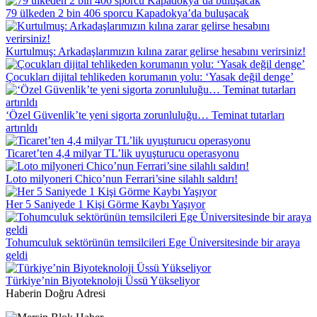
79 ülkeden 2 bin 406 sporcu Kapadokya’da buluşacak
Kurtulmuş: Arkadaşlarımızın kılına zarar gelirse hesabını verirsiniz!
Çocukları dijital tehlikeden korumanın yolu: ‘Yasak değil denge’
‘Özel Güvenlik’te yeni sigorta zorunluluğu… Teminat tutarları
artırıldı
Ticaret’ten 4,4 milyar TL’lik uyuşturucu operasyonu
Loto milyoneri Chico’nun Ferrari’sine silahlı saldırı!
Her 5 Saniyede 1 Kişi Görme Kaybı Yaşıyor
Tohumculuk sektörünün temsilcileri Ege Üniversitesinde bir araya
geldi
Türkiye’nin Biyoteknoloji Üssü Yükseliyor
Haberin Doğru Adresi