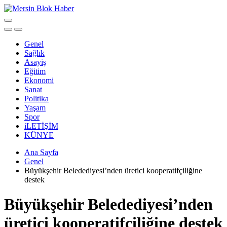
Genel
Sağlık
Asayiş
Eğitim
Ekonomi
Sanat
Politika
Yaşam
Spor
iLETİŞİM
KÜNYE
Ana Sayfa
Genel
Büyükşehir Beledediyesi’nden üretici kooperatifçiliğine
destek
Büyükşehir Beledediyesi’nden
üretici kooperatifçiliğine destek