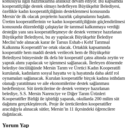
konusuyla ilgili hazırlıklarına aralıksız devam ediyor. Bu kapsamda
kooperatifçiliğe destek olmayı hedefleyen Büyükşehir Belediyesi,
özellikle kadın kooperatifçiliğinin desteklenmesi konusunda
Mersin’de ilk olacak projelerin hazırlık çalışmalarını başlattı.
Üretim kooperatiflerinin ve kadın kooperatifçiliğinin güçlendirilmesi
konusunda düzenlediği çalıştaylar ile tarımsal kalkınmaya verdiği
desteğin yanı sıra kooperatifleşmeye de destek vermeye hazırlanan
Büyükşehir Belediyesi, bu ay yapılacak Büyükşehir Belediye
Meclisi’nde alınacak karar ile Tarsus Eshab-ı Kehf Tarımsal
Kalkınma Kooperatifi’ne ortak olacak. Ortaklık kapsamında
kooperatife hem maddi destek verilecek hem de Büyükşehir
Belediyesi bünyesinde ilk defa bir kooperatif çatısı altında zeytin ve
yaprak alımı yapılacak ve işlenmesi sağlanacak. İlerleyen dönemde
belediye öncülüğünde Mersin Tarım ve Üretici Kadın Kooperatifi
kurularak, kadınların sosyal hayatta ve iş hayatında daha aktif rol
oynamaları sağlanacak. Kurulan kooperatifle birçok kadına istihdam
olanağı yaratılması ve aile ekonomilerine destek sağlanması
hedefleniyor. Süt üreticilerine de destek vermeye hazırlanan
belediye, S.S. Mersin Narenciye ve Diğer Tarım Ürünleri
Kooperatifler Birliği ile işbirliği yaparak, okullarda 200 milim süt
dağıtımı gerçekleştirecek. Proje ile üreticilerden kooperatifler
aracılığıyla alınacak sütler, Mersin’in 11 ilçesindeki öğrencilere
dağıtılacak.
Yorum Yap