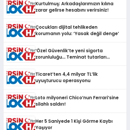
Kurtulmuş: Arkadaşlarımızın kılına
zarar gelirse hesabını verirsiniz!
Çocukları dijital tehlikeden
korumanın yolu: ‘Yasak değil denge’
‘Özel Güvenlik’te yeni sigorta
zorunluluğu… Teminat tutarları
artırıldı
Ticaret’ten 4,4 milyar TL’lik
uyuşturucu operasyonu
Loto milyoneri Chico’nun Ferrari’sine
silahlı saldırı!
Her 5 Saniyede 1 Kişi Görme Kaybı
Yaşıyor