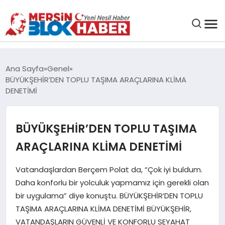
GENEL
Ana Sayfa
Genel
BÜYÜKŞEHİR’DEN TOPLU TAŞIMA ARAÇLARINA KLİMA
SAĞLIK
DENETİMİ
ASAYIŞ
BÜYÜKŞEHİR’DEN TOPLU TAŞIMA
ARAÇLARINA KLİMA DENETİMİ
EĞITIM
Vatandaşlardan Berçem Polat da, “Çok iyi buldum.
EKONOMI
Daha konforlu bir yolculuk yapmamız için gerekli olan
bir uygulama” diye konuştu. BÜYÜKŞEHİR’DEN TOPLU
SANAT
TAŞIMA ARAÇLARINA KLİMA DENETİMİ BÜYÜKŞEHİR,
VATANDAŞLARIN GÜVENLİ VE KONFORLU SEYAHAT