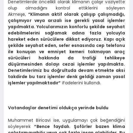
Denetimlerde öncelikli olarak klimanın çalışır vaziyette
olup olmadığını kontrol ettiklerini söyleyen
Akmeşe,
“Klimanın aktif olarak çalışıp çalışmadığı,
çalışmıyor veya arızalı ise gerekli yasal işlemler
yapılmakta. Yolcularımızın konforlu şekilde seyahat
edebilmelerini sağlamak adına fazla yolcuyla
hareket eden sürücülere dikkat ediyoruz. Kapı açık
şekilde seyahat eden, sefer esnasında cep telefonu
ile konuşan ve emniyet kemeri takmayan araç
sürücüleri hakkında da trafiği tehlikeye
düşürmesinden dolayı cezai işlemler yapılmakta.
Denetimlerimiz bu doğrultuda devam etmekte aksi
takdirde bu tarz işlemler denk geldiği zaman yasal
işlemler yapılmaktadır”
ifadelerini kullandı.
Vatandaşlar denetimi oldukça yerinde buldu
Muhammet Biricavi ise, uygulamayı çok beğendiğini
söyleyerek
“Bence faydalı. Şoförler bazen klima
çalıştırmayabilir veya çok fazla insan alabilirler. Bu