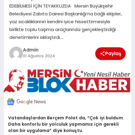
EDEBİLMESİ İÇİN TEYAKKUZDA Mersin Büyükşehir
POLITIKA
Belediyesi Zabıta Dairesi Başkanlığı’na bağlı ekipler,
yaz sıcaklıklarının kendini iyice hissettirmesiyle
YAŞAM
birlikte toplu taşıma araçlarında gerçekleştirdiği
denetimlerini sıklaştırdı….
SPOR
Admin
Paylaş
01 Ağustos 2024
ILETİŞİM
KÜNYE
Vatandaşlardan Berçem Polat da, “Çok iyi buldum.
Daha konforlu bir yolculuk yapmamız için gerekli
olan bir uygulama” diye konuştu.