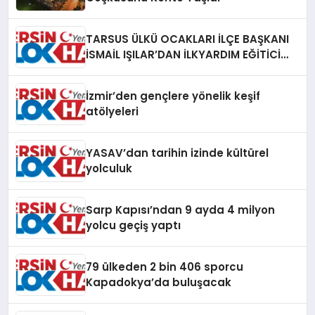
TARSUS ÜLKÜ OCAKLARI İLÇE BAŞKANI
İSMAİL IŞILAR’DAN İLKYARDIM EĞİTİCİ
EĞİTMENİ MURAT CAN FİDAN’A ZİYARET
İzmir’den gençlere yönelik keşif
atölyeleri
YASAV’dan tarihin izinde kültürel
yolculuk
Sarp Kapısı’ndan 9 ayda 4 milyon
yolcu geçiş yaptı
79 ülkeden 2 bin 406 sporcu
Kapadokya’da buluşacak