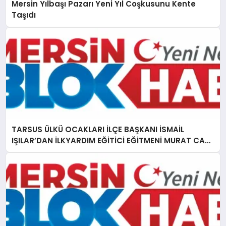
Mersin Yılbaşı Pazarı Yeni Yıl Coşkusunu Kente
Taşıdı
TARSUS ÜLKÜ OCAKLARI İLÇE BAŞKANI İSMAİL
IŞILAR’DAN İLKYARDIM EĞİTİCİ EĞİTMENİ MURAT CAN
FİDAN’A ZİYARET