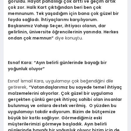
görüldü. Hayat pahalılığı çok arttı ve geçim artık
çok zor. Halk Kart çıktığından beri ben çok
memnunum. Tek yaşadığım için bana çok güzel bir
fayda sağladı. İhtiyaçlarımı karşılıyorum.
Başkanımız Vahap Seçer, ihtiyacı olanın, dar
gelirlinin, üniversite öğrencilerinin yanında. Herkes
ondan çok memnun”
diye konuştu.
Esnaf Kara: “Ayın belirli günlerinde bayağı bir
yoğunluk oluyor”
Esnaf İsmail Kara, uygulamayı çok beğendiğini dile
getirerek,
“Vatandaşlarımız bu sayede temel ihtiyaç
malzemelerini alıyorlar. Çok güzel bir uygulama
gerçekten çünkü gerçek ihtiyaç sahibi olan insanlar
bulunmuş ve onlara destek verilmiş. O yüzden bu
uygulamayı takdir ediyorum. Bizim de bütçemize
büyük bir katkı sağlıyor. Görmediğimiz eski
müşterilerimizi görmeye başladık. Ayın belirli
günlerinde bayağı bir yoğunluk oluyor bizim için de