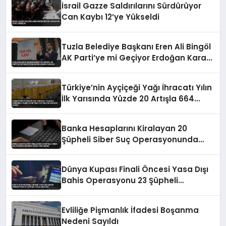
İsrail Gazze Saldırılarını Sürdürüyor
Can Kaybı 12’ye Yükseldi
Tuzla Belediye Başkanı Eren Ali Bingöl
AK Parti’ye mi Geçiyor Erdoğan Karar
Verecek
Türkiye’nin Ayçiçeği Yağı İhracatı Yılın
İlk Yarısında Yüzde 20 Artışla 664
Milyon Dolara Ulaştı
Banka Hesaplarını Kiralayan 20
Şüpheli Siber Suç Operasyonunda
Gözaltına Alındı
Dünya Kupası Finali Öncesi Yasa Dışı
Bahis Operasyonu 23 Şüpheli
Yakalanacak
Evliliğe Pişmanlık İfadesi Boşanma
Nedeni Sayıldı