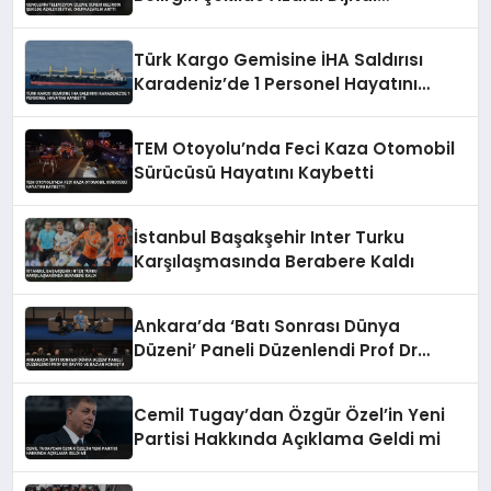
Okuryazarlık Arttı
Türk Kargo Gemisine İHA Saldırısı
Karadeniz’de 1 Personel Hayatını
Kaybetti
TEM Otoyolu’nda Feci Kaza Otomobil
Sürücüsü Hayatını Kaybetti
İstanbul Başakşehir Inter Turku
Karşılaşmasında Berabere Kaldı
Ankara’da ‘Batı Sonrası Dünya
Düzeni’ Paneli Düzenlendi Prof Dr
Sayyid ve Bazian Konuştu
Cemil Tugay’dan Özgür Özel’in Yeni
Partisi Hakkında Açıklama Geldi mi