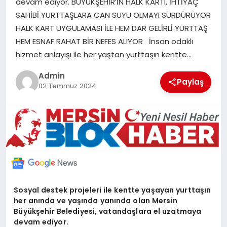
devam ediyor. BÜYÜKŞEHİR’İN HALK KARTI, İHTİYAÇ
POLITIKA
SAHİBİ YURTTAŞLARA CAN SUYU OLMAYI SÜRDÜRÜYOR
HALK KART UYGULAMASI İLE HEM DAR GELİRLİ YURTTAŞ
YAŞAM
HEM ESNAF RAHAT BİR NEFES ALIYOR İnsan odaklı
hizmet anlayışı ile her yaştan yurttaşın kentte…
SPOR
Admin
Paylaş
02 Temmuz 2024
ILETİŞİM
KÜNYE
Sosyal destek projeleri ile kentte yaşayan yurttaşın
her anında ve yaşında yanında olan Mersin
Büyükşehir Belediyesi, vatandaşlara el uzatmaya
devam ediyor.