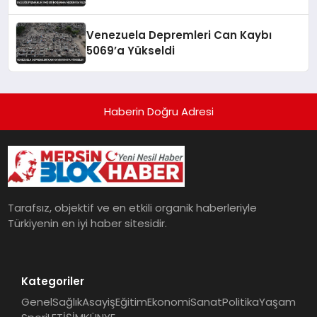
Venezuela Depremleri Can Kaybı
5069’a Yükseldi
Haberin Doğru Adresi
Tarafsız, objektif ve en etkili organik haberleriyle
Türkiyenin en iyi haber sitesidir.
Kategoriler
Genel
Sağlık
Asayiş
Eğitim
Ekonomi
Sanat
Politika
Yaşam