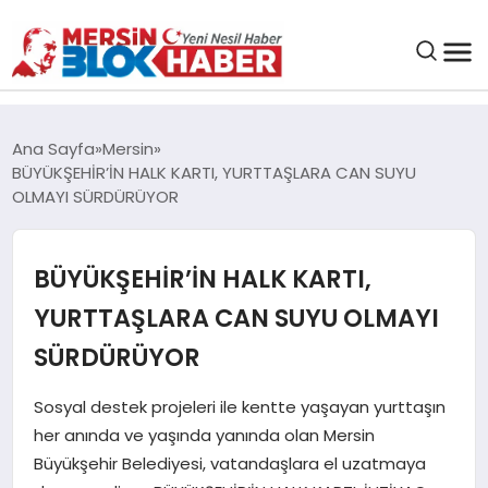
GENEL
Ana Sayfa
Mersin
BÜYÜKŞEHİR’İN HALK KARTI, YURTTAŞLARA CAN SUYU
SAĞLIK
OLMAYI SÜRDÜRÜYOR
ASAYIŞ
BÜYÜKŞEHİR’İN HALK KARTI,
YURTTAŞLARA CAN SUYU OLMAYI
EĞITIM
SÜRDÜRÜYOR
EKONOMI
Sosyal destek projeleri ile kentte yaşayan yurttaşın
her anında ve yaşında yanında olan Mersin
SANAT
Büyükşehir Belediyesi, vatandaşlara el uzatmaya