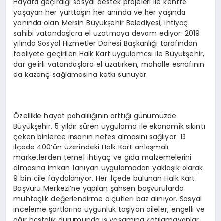
Hayata geçirdiği sosyal destek projeleri ile kentte
yaşayan her yurttaşın her anında ve her yaşında
yanında olan Mersin Büyükşehir Belediyesi, ihtiyaç
sahibi vatandaşlara el uzatmaya devam ediyor. 2019
yılında Sosyal Hizmetler Dairesi Başkanlığı tarafından
faaliyete geçirilen Halk Kart uygulaması ile Büyükşehir,
dar gelirli vatandaşlara el uzatırken, mahalle esnafının
da kazanç sağlamasına katkı sunuyor.
Özellikle hayat pahalılığının arttığı günümüzde
Büyükşehir, 5 yıldır süren uygulama ile ekonomik sıkıntı
çeken binlerce insanın nefes almasını sağlıyor. 13
ilçede 400’ün üzerindeki Halk Kart anlaşmalı
marketlerden temel ihtiyaç ve gıda malzemelerini
almasına imkan tanıyan uygulamadan yaklaşık olarak
9 bin aile faydalanıyor. Her ilçede bulunan Halk Kart
Başvuru Merkezi’ne yapılan şahsen başvurularda
muhtaçlık değerlendirme ölçütleri baz alınıyor. Sosyal
inceleme şartlarına uygunluk taşıyan aileler, engelli ve
ağır hastalık durumunda iş yaşamına katılamayanlar,