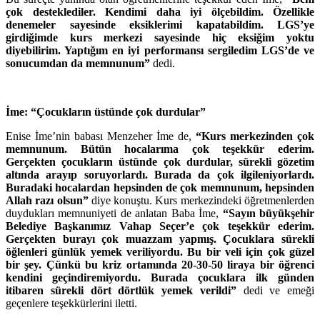
çok desteklediler. Kendimi daha iyi ölçebildim. Özellikle
denemeler sayesinde eksiklerimi kapatabildim. LGS’ye
girdiğimde kurs merkezi sayesinde hiç eksiğim yoktu
diyebilirim. Yaptığım en iyi performansı sergiledim LGS’de ve
sonucumdan da memnunum”
dedi.
İme: “Çocukların üstünde çok durdular”
Enise İme’nin babası Menzeher İme de,
“Kurs merkezinden çok
memnunum. Bütün hocalarıma çok teşekkür ederim.
Gerçekten çocukların üstünde çok durdular, sürekli gözetim
altında arayıp soruyorlardı. Burada da çok ilgileniyorlardı.
Buradaki hocalardan hepsinden de çok memnunum, hepsinden
Allah razı olsun”
diye konuştu. Kurs merkezindeki öğretmenlerden
duydukları memnuniyeti de anlatan Baba İme,
“Sayın büyükşehir
Belediye Başkanımız Vahap Seçer’e çok teşekkür ederim.
Gerçekten burayı çok muazzam yapmış. Çocuklara sürekli
öğlenleri günlük yemek veriliyordu. Bu bir veli için çok güzel
bir şey. Çünkü bu kriz ortamında 20-30-50 liraya bir öğrenci
kendini geçindiremiyordu. Burada çocuklara ilk günden
itibaren sürekli dört dörtlük yemek verildi”
dedi ve emeği
geçenlere teşekkürlerini iletti.