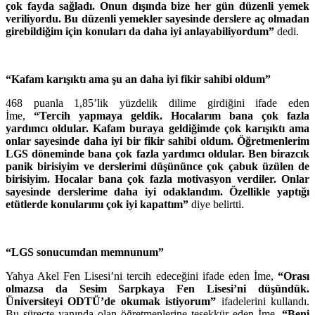
çok fayda sağladı. Onun dışında bize her gün düzenli yemek
veriliyordu. Bu düzenli yemekler sayesinde derslere aç olmadan
girebildiğim için konuları da daha iyi anlayabiliyordum”
dedi.
“Kafam karışıktı ama şu an daha iyi fikir sahibi oldum”
468 puanla 1,85’lik yüzdelik dilime girdiğini ifade eden
İme,
“Tercih yapmaya geldik. Hocalarım bana çok fazla
yardımcı oldular. Kafam buraya geldiğimde çok karışıktı ama
onlar sayesinde daha iyi bir fikir sahibi oldum. Öğretmenlerim
LGS döneminde bana çok fazla yardımcı oldular. Ben birazcık
panik birisiyim ve derslerimi düşününce çok çabuk üzülen de
birisiyim. Hocalar bana çok fazla motivasyon verdiler. Onlar
sayesinde derslerime daha iyi odaklandım. Özellikle yaptığı
etütlerde konularımı çok iyi kapattım”
diye belirtti.
“LGS sonucumdan memnunum”
Yahya Akel Fen Lisesi’ni tercih edeceğini ifade eden İme,
“Orası
olmazsa da Sesim Sarpkaya Fen Lisesi’ni düşündük.
Üniversiteyi ODTÜ’de okumak istiyorum”
ifadelerini kullandı.
Bu süreçte yanında olan öğretmenlerine teşekkür eden İme,
“Beni