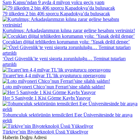
Sarp Kapısı’ndan 9 ayda 4 milyon yolcu geçiş yaptı
79 ülkeden 2 bin 406 sporcu Kapadokya’da buluşacak
Kurtulmuş: Arkadaşlarımızın kılına zarar gelirse hesabını verirsiniz!
Çocukları dijital tehlikeden korumanın yolu: ‘Yasak değil denge’
‘Özel Güvenlik’te yeni sigorta zorunluluğu… Teminat tutarları
artırıldı
Ticaret’ten 4,4 milyar TL’lik uyuşturucu operasyonu
Loto milyoneri Chico’nun Ferrari’sine silahlı saldırı!
Her 5 Saniyede 1 Kişi Görme Kaybı Yaşıyor
Tohumculuk sektörünün temsilcileri Ege Üniversitesinde bir araya
geldi
Türkiye’nin Biyoteknoloji Üssü Yükseliyor
Haberin Doğru Adresi