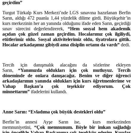
geçirdim”
Turgut Türkalp Kurs Merkezi’nde LGS sınavına hazırlanan Berfin
Sarın, aldığı 472 puanla 1,44 yüzdelik dilime girdi. Büyükşehir’in
kurs merkezinin her an yanında olduğunu ifade eden Sarın, geçirdiği
sınav sürecini değerlendirerek,
“Hem sosyal hem akademik
açıdan çok güzel zaman geçirdim. Hocalarımız çok ilgiliydi,
etütlerimiz oldu. Sosyal aktivitelerimiz oldu, tiyatrolara gittik.
Hocalar arkadaşımız gibiydi ama disiplin ortamı da vardı”
dedi.
Tercih için danışmalık alacağını da sözlerine ekleyen
Sarın,
“Yanımızda oldukları için çok mutluyuz. Tercih
döneminde de onlara danışacağız. Benim ve diğer öğrenci
arkadaşlarımın yanında oldukları için kurs öğretmenlerime ve
Vahap Başkan’a çok teşekkür ediyorum. Çok
minnettarım”
ifadelerini kullandı.
Anne Sarın: “Evladıma çok büyük destekleri oldu”
Berfin’in annesi Ayşe Sarın ise, kurs merkezinden
memnuniyetini,
“Çok memnunum. Böyle bir imkan sağladığı
için öncelikle Vahap Başkanıma çok teşekkür ederim. Kurslar