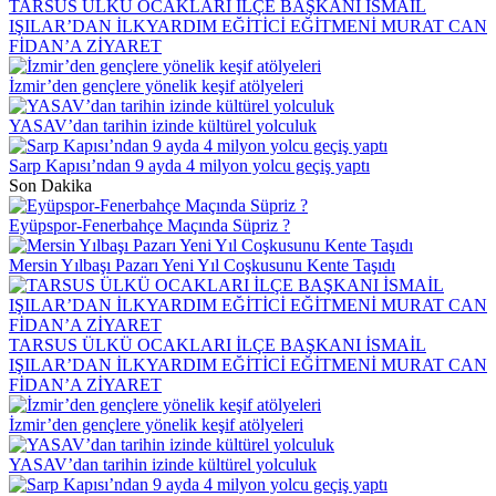
TARSUS ÜLKÜ OCAKLARI İLÇE BAŞKANI İSMAİL
IŞILAR’DAN İLKYARDIM EĞİTİCİ EĞİTMENİ MURAT CAN
FİDAN’A ZİYARET
İzmir’den gençlere yönelik keşif atölyeleri
YASAV’dan tarihin izinde kültürel yolculuk
Sarp Kapısı’ndan 9 ayda 4 milyon yolcu geçiş yaptı
Son Dakika
Eyüpspor-Fenerbahçe Maçında Süpriz ?
Mersin Yılbaşı Pazarı Yeni Yıl Coşkusunu Kente Taşıdı
TARSUS ÜLKÜ OCAKLARI İLÇE BAŞKANI İSMAİL
IŞILAR’DAN İLKYARDIM EĞİTİCİ EĞİTMENİ MURAT CAN
FİDAN’A ZİYARET
İzmir’den gençlere yönelik keşif atölyeleri
YASAV’dan tarihin izinde kültürel yolculuk