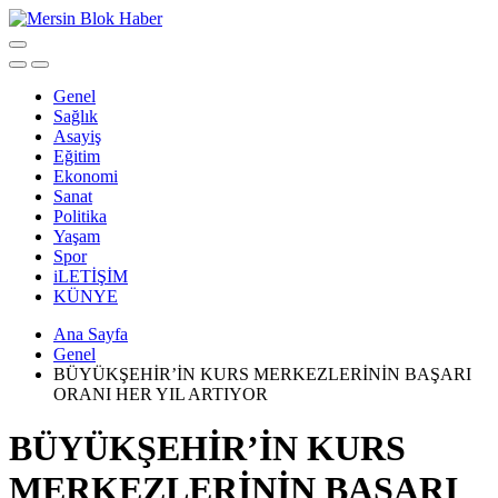
Genel
Sağlık
Asayiş
Eğitim
Ekonomi
Sanat
Politika
Yaşam
Spor
iLETİŞİM
KÜNYE
Ana Sayfa
Genel
BÜYÜKŞEHİR’İN KURS MERKEZLERİNİN BAŞARI
ORANI HER YIL ARTIYOR
BÜYÜKŞEHİR’İN KURS
MERKEZLERİNİN BAŞARI