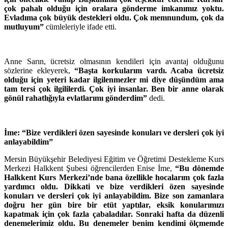
çok pahalı olduğu için oralara gönderme imkanımız yoktu.
Evladıma çok büyük destekleri oldu. Çok memnundum, çok da
mutluyum”
cümleleriyle ifade etti.
Anne Sarın, ücretsiz olmasının kendileri için avantaj olduğunu
sözlerine ekleyerek,
“Başta korkularım vardı. Acaba ücretsiz
olduğu için yeteri kadar ilgilenmezler mi diye düşündüm ama
tam tersi çok ilgililerdi. Çok iyi insanlar. Ben bir anne olarak
gönül rahatlığıyla evlatlarımı gönderdim”
dedi.
İme: “Bize verdikleri özen sayesinde konuları ve dersleri çok iyi
anlayabildim”
Mersin Büyükşehir Belediyesi Eğitim ve Öğretimi Destekleme Kurs
Merkezi Halkkent Şubesi öğrencilerden Enise İme,
“Bu dönemde
Halkkent Kurs Merkezi’nde bana özellikle hocalarım çok fazla
yardımcı oldu. Dikkati ve bize verdikleri özen sayesinde
konuları ve dersleri çok iyi anlayabildim. Bize son zamanlara
doğru her gün bire bir etüt yaptılar, eksik konularımızı
kapatmak için çok fazla çabaladılar. Sonraki hafta da düzenli
denemelerimiz oldu. Bu denemeler benim kendimi ölçmemde