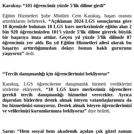
Karakuş: “101 öğrencimiz yüzde 5’lik dilime girdi”
Eğitim Hizmetleri Şube Müdürü Cem Karakuş, başarı oranını
artırdıklarını belirterek,
“Açıklanan 2024 LGS sonuçlarına göre
10 ilçemizde bulunan 18 LGS kurs merkezimizde eğitim alan 2
bin 920 öğrencimizden 101’i yüzde 5’lik dilime girerek büyük
bir başarıya imza attılar. Geçen yıl yüzde 5’lik dilimde 87
öğrencimiz yer aldı. Bu yıl Eğitim Hizmetleri ailesi olarak bu
başarıyı arttırdığımızdan dolayı bunun haklı gururunu
yaşıyoruz”
dedi.
“Tercih danışmanlığı için öğrencilerimizi bekliyoruz”
Karakuş, LGS öğrencilerine danışmanlık hizmeti verdiklerini
sözlerine ekleyerek,
“18 LGS kurs merkezimiz öğrencilere
gerekli tercih danışmanlığı hizmetini verecekler. Ayrıca
dışarıdan bizlerden destek almak isteyen vatandaşlarımıza da
bu hizmetimizi sunuyoruz. Destek almak isteyen öğrencilerimizi
ve velilerimizi kurumlarımıza bekliyoruz”
diye belirtti.
Sarın: “Hem sosyal hem akademik açıdan çok güzel zaman