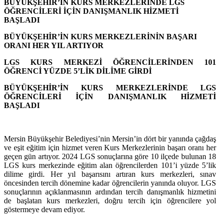
BÜYÜKŞEHİR’İN KURS MERKEZLERİNDE LGS
ÖĞRENCİLERİ İÇİN DANIŞMANLIK HİZMETİ
BAŞLADI
BÜYÜKŞEHİR’İN KURS MERKEZLERİNİN BAŞARI
ORANI HER YIL ARTIYOR
LGS KURS MERKEZİ ÖĞRENCİLERİNDEN 101
ÖĞRENCİ YÜZDE 5’LİK DİLİME GİRDİ
BÜYÜKŞEHİR’İN KURS MERKEZLERİNDE LGS
ÖĞRENCİLERİ İÇİN DANIŞMANLIK HİZMETİ
BAŞLADI
Mersin Büyükşehir Belediyesi’nin Mersin’in dört bir yanında çağdaş
ve eşit eğitim için hizmet veren Kurs Merkezlerinin başarı oranı her
geçen gün artıyor. 2024 LGS sonuçlarına göre 10 ilçede bulunan 18
LGS kurs merkezinde eğitim alan öğrencilerden 101’i yüzde 5’lik
dilime girdi. Her yıl başarısını artıran kurs merkezleri, sınav
öncesinden tercih dönemine kadar öğrencilerin yanında oluyor. LGS
sonuçlarının açıklanmasının ardından tercih danışmanlık hizmetini
de başlatan kurs merkezleri, doğru tercih için öğrencilere yol
göstermeye devam ediyor.