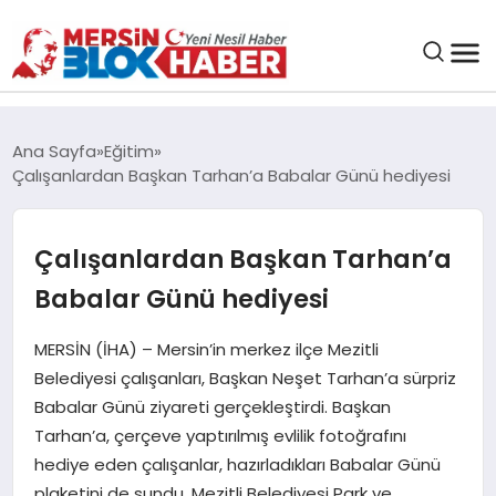
GENEL
Ana Sayfa
Eğitim
Çalışanlardan Başkan Tarhan’a Babalar Günü hediyesi
SAĞLIK
Çalışanlardan Başkan Tarhan’a
ASAYIŞ
Babalar Günü hediyesi
EĞITIM
MERSİN (İHA) – Mersin’in merkez ilçe Mezitli
Belediyesi çalışanları, Başkan Neşet Tarhan’a sürpriz
EKONOMI
Babalar Günü ziyareti gerçekleştirdi. Başkan
Tarhan’a, çerçeve yaptırılmış evlilik fotoğrafını
SANAT
hediye eden çalışanlar, hazırladıkları Babalar Günü
plaketini de sundu. Mezitli Belediyesi Park ve