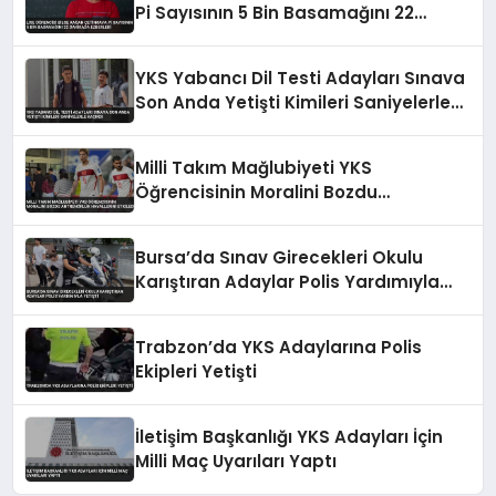
Pi Sayısının 5 Bin Basamağını 22
Dakikada Ezberledi
YKS Yabancı Dil Testi Adayları Sınava
Son Anda Yetişti Kimileri Saniyelerle
Kaçırdı
Milli Takım Mağlubiyeti YKS
Öğrencisinin Moralini Bozdu
Antrenörlük Hayallerini Etkiledi
Bursa’da Sınav Girecekleri Okulu
Karıştıran Adaylar Polis Yardımıyla
Yetişti
Trabzon’da YKS Adaylarına Polis
Ekipleri Yetişti
İletişim Başkanlığı YKS Adayları İçin
Milli Maç Uyarıları Yaptı