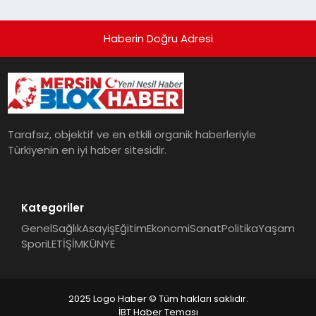
Haberin Doğru Adresi
Tarafsız, objektif ve en etkili organik haberleriyle
Türkiyenin en iyi haber sitesidir.
Kategoriler
Genel
Sağlık
Asayiş
Eğitim
Ekonomi
Sanat
Politika
Yaşam
Spor
iLETİŞİM
KÜNYE
2025 Logo Haber © Tüm hakları saklıdır.
İBT Haber Teması