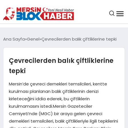
GENEL
Ana Sayfa
Genel
Çevrecilerden balık çiftliklerine tepki
SAĞLIK
Çevrecilerden balık çiftliklerine
ASAYIŞ
tepki
EĞITIM
Mersin’de çevreci dernekleri temsilcileri, kentte
kurulması planlanan balık çiftliklerinin denizi
kirleteceğini iddia ederek, bu çiftliklerin
EKONOMI
kurulmamasını istedi.Mersin Gazeteciler
Cemiyeti’nde (MGC) bir araya gelen çevreci
SANAT
dernekleri temsilcileri, balık çiftlikleriyle ilgili tepkilerini