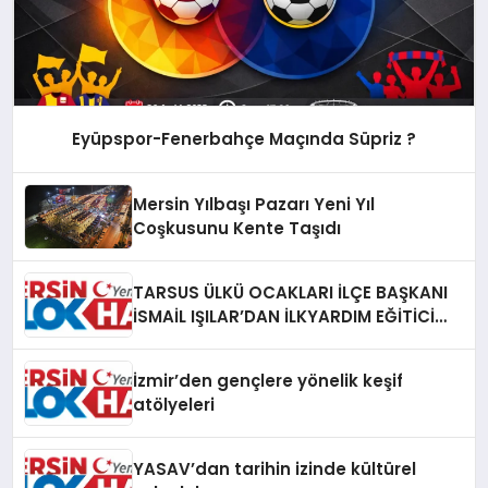
Eyüpspor-Fenerbahçe Maçında Süpriz ?
Mersin Yılbaşı Pazarı Yeni Yıl
Coşkusunu Kente Taşıdı
TARSUS ÜLKÜ OCAKLARI İLÇE BAŞKANI
İSMAİL IŞILAR’DAN İLKYARDIM EĞİTİCİ
EĞİTMENİ MURAT CAN FİDAN’A ZİYARET
İzmir’den gençlere yönelik keşif
atölyeleri
YASAV’dan tarihin izinde kültürel