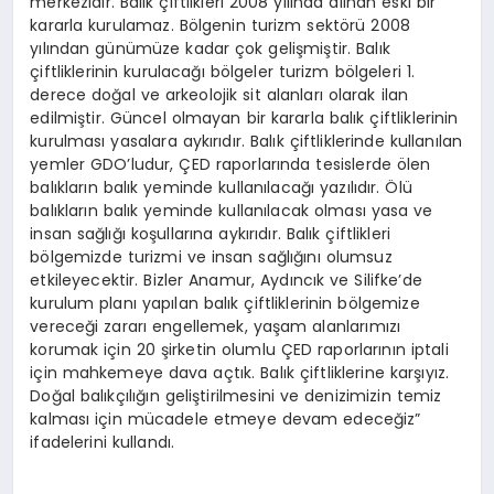
merkezidir. Balık çiftlikleri 2008 yılında alınan eski bir
kararla kurulamaz. Bölgenin turizm sektörü 2008
yılından günümüze kadar çok gelişmiştir. Balık
çiftliklerinin kurulacağı bölgeler turizm bölgeleri 1.
derece doğal ve arkeolojik sit alanları olarak ilan
edilmiştir. Güncel olmayan bir kararla balık çiftliklerinin
kurulması yasalara aykırıdır. Balık çiftliklerinde kullanılan
yemler GDO’ludur, ÇED raporlarında tesislerde ölen
balıkların balık yeminde kullanılacağı yazılıdır. Ölü
balıkların balık yeminde kullanılacak olması yasa ve
insan sağlığı koşullarına aykırıdır. Balık çiftlikleri
bölgemizde turizmi ve insan sağlığını olumsuz
etkileyecektir. Bizler Anamur, Aydıncık ve Silifke’de
kurulum planı yapılan balık çiftliklerinin bölgemize
vereceği zararı engellemek, yaşam alanlarımızı
korumak için 20 şirketin olumlu ÇED raporlarının iptali
için mahkemeye dava açtık. Balık çiftliklerine karşıyız.
Doğal balıkçılığın geliştirilmesini ve denizimizin temiz
kalması için mücadele etmeye devam edeceğiz”
ifadelerini kullandı.