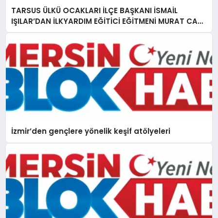
TARSUS ÜLKÜ OCAKLARI İLÇE BAŞKANI İSMAİL
IŞILAR’DAN İLKYARDIM EĞİTİCİ EĞİTMENİ MURAT CAN
FİDAN’A ZİYARET
İzmir’den gençlere yönelik keşif atölyeleri