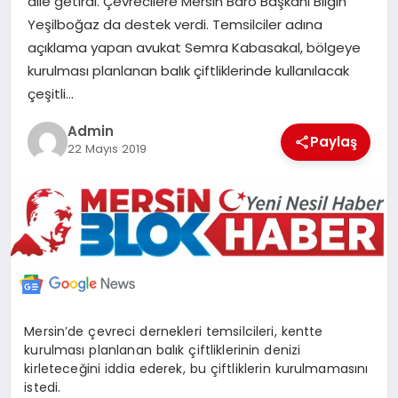
dile getirdi. Çevrecilere Mersin Baro Başkanı Bilgin
POLITIKA
Yeşilboğaz da destek verdi. Temsilciler adına
açıklama yapan avukat Semra Kabasakal, bölgeye
kurulması planlanan balık çiftliklerinde kullanılacak
YAŞAM
çeşitli…
SPOR
Admin
Paylaş
22 Mayıs 2019
ILETİŞİM
KÜNYE
Mersin’de çevreci dernekleri temsilcileri, kentte
kurulması planlanan balık çiftliklerinin denizi
kirleteceğini iddia ederek, bu çiftliklerin kurulmamasını
istedi.