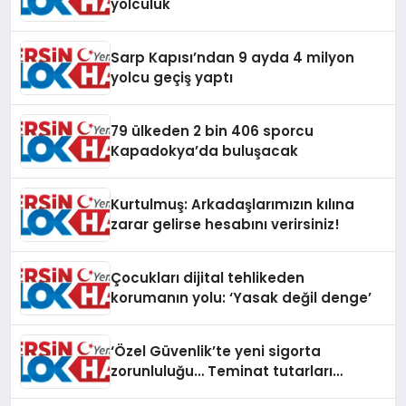
yolculuk
Sarp Kapısı’ndan 9 ayda 4 milyon
yolcu geçiş yaptı
79 ülkeden 2 bin 406 sporcu
Kapadokya’da buluşacak
Kurtulmuş: Arkadaşlarımızın kılına
zarar gelirse hesabını verirsiniz!
Çocukları dijital tehlikeden
korumanın yolu: ‘Yasak değil denge’
‘Özel Güvenlik’te yeni sigorta
zorunluluğu… Teminat tutarları
artırıldı