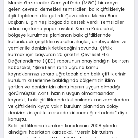
Mersin Gazeteciler Cemiyeti’nde (MGC) bir araya
gelen çevreci dernekleri temsilcileri, balık çiftlikleriyle
ilgili tepkilerini dile getirdi. Çevrecilere Mersin Baro
Başkanı Bilgin Yeşilboğaz da destek verdi. Temsilciler
adına açıklama yapan avukat Semra Kabasakal,
bölgeye kurulması planlanan balık çiftliklerinde
kullanılacak çeşitli kimyasallar, ilaçlar, antibiyotikler ve
yemler ile denizin kirletileceğini savundu. Çiftlik
kurmak için başvuran 20 şirketin Çevresel Etki
Değerlendirme (ÇED) raporunun onaylandığını belirten
Kabasakal, “Şirketlerin rantı uğruna kamu
kaynaklarımızı zarara uğratacak olan balık çiftliklerinin
kurulum kriterlerine bakıldığında bölgemizin iklim
şartları ve denizimizin akıntı hızının uygun olmadığı
görülmüştür. Akıntı hızının uygun olmamasından
kaynaklı, balık çiftliklerinde kullanılacak malzemelerden
ve çiftliklerin kıyıya yakın kurulum planından dolayı
denizimizin çok kısa sürede kirleneceği ortadadır” diye
konuştu.
Balık çiftliklerinin kurulum kararlarının 2008 yılında
alındığını hatırlatan Karasakal, “Mersin bir turizm