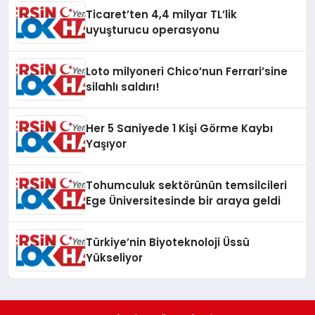
Ticaret’ten 4,4 milyar TL’lik
uyuşturucu operasyonu
Loto milyoneri Chico’nun Ferrari’sine
silahlı saldırı!
Her 5 Saniyede 1 Kişi Görme Kaybı
Yaşıyor
Tohumculuk sektörünün temsilcileri
Ege Üniversitesinde bir araya geldi
Türkiye’nin Biyoteknoloji Üssü
Yükseliyor