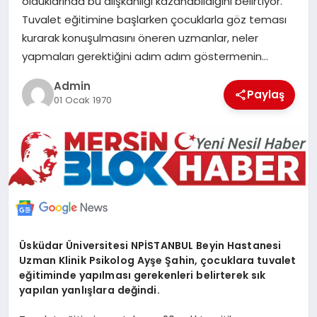
olduklarında bu alışkanlığı kazanabildiğini belirtiyor.
POLITIKA
Tuvalet eğitimine başlarken çocuklarla göz teması
kurarak konuşulmasını öneren uzmanlar, neler
yapmaları gerektiğini adım adım göstermenin…
YAŞAM
Admin
Paylaş
SPOR
01 Ocak 1970
ILETİŞİM
KÜNYE
Üsküdar Üniversitesi NPİSTANBUL Beyin Hastanesi
Uzman Klinik Psikolog Ayşe Şahin, çocuklara tuvalet
eğitiminde yapılması gerekenleri belirterek sık
yapılan yanlışlara değindi.