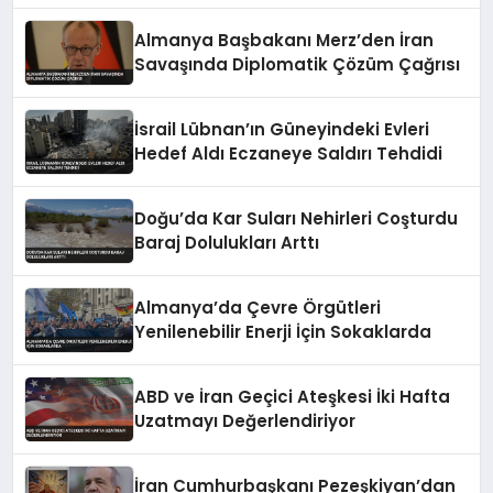
Almanya Başbakanı Merz’den İran
Savaşında Diplomatik Çözüm Çağrısı
İsrail Lübnan’ın Güneyindeki Evleri
Hedef Aldı Eczaneye Saldırı Tehdidi
Doğu’da Kar Suları Nehirleri Coşturdu
Baraj Dolulukları Arttı
Almanya’da Çevre Örgütleri
Yenilenebilir Enerji İçin Sokaklarda
ABD ve İran Geçici Ateşkesi İki Hafta
Uzatmayı Değerlendiriyor
İran Cumhurbaşkanı Pezeşkiyan’dan