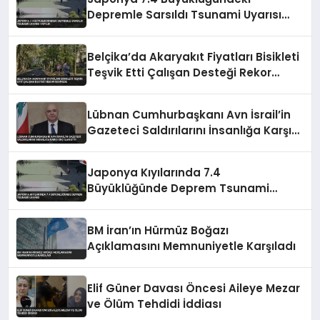
Depremle Sarsıldı Tsunami Uyarısı
Yapıldı
Belçika’da Akaryakıt Fiyatları Bisikleti
Teşvik Etti Çalışan Desteği Rekor
Seviyede
Lübnan Cumhurbaşkanı Avn İsrail’in
Gazeteci Saldırılarını İnsanlığa Karşı
Suç İlan Etti
Japonya Kıyılarında 7.4
Büyüklüğünde Deprem Tsunami
Uyarısı
BM İran’ın Hürmüz Boğazı
Açıklamasını Memnuniyetle Karşıladı
Elif Güner Davası Öncesi Aileye Mezar
ve Ölüm Tehdidi İddiası