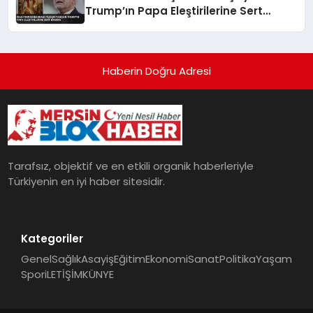
Trump’ın Papa Eleştirilerine Sert
Kınama
Haberin Doğru Adresi
Tarafsız, objektif ve en etkili organik haberleriyle
Türkiyenin en iyi haber sitesidir.
Kategoriler
Genel
Sağlık
Asayiş
Eğitim
Ekonomi
Sanat
Politika
Yaşam
Spor
iLETİŞİM
KÜNYE