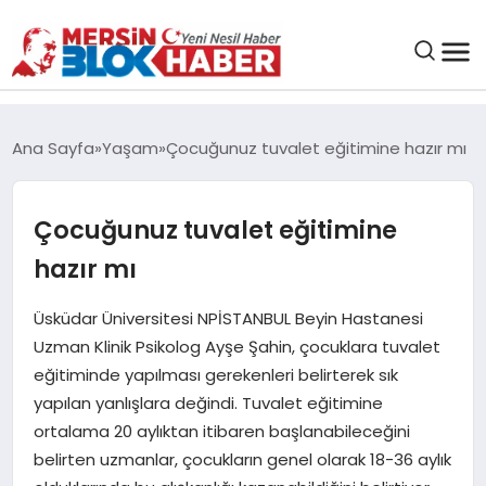
GENEL
Ana Sayfa
Yaşam
Çocuğunuz tuvalet eğitimine hazır mı
SAĞLIK
Çocuğunuz tuvalet eğitimine
ASAYIŞ
hazır mı
EĞITIM
Üsküdar Üniversitesi NPİSTANBUL Beyin Hastanesi
Uzman Klinik Psikolog Ayşe Şahin, çocuklara tuvalet
eğitiminde yapılması gerekenleri belirterek sık
EKONOMI
yapılan yanlışlara değindi. Tuvalet eğitimine
ortalama 20 aylıktan itibaren başlanabileceğini
SANAT
belirten uzmanlar, çocukların genel olarak 18-36 aylık