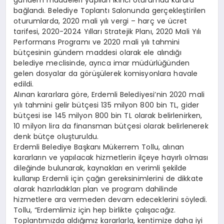
gündem maddeleri yapılan ikinci oturumda karara
bağlandı. Belediye Toplantı Salonunda gerçekleştirilen
oturumlarda, 2020 mali yılı vergi – harç ve ücret
tarifesi, 2020-2024 Yılları Stratejik Planı, 2020 Mali Yılı
Performans Programı ve 2020 mali yılı tahmini
bütçesinin gündem maddesi olarak ele alındığı
belediye meclisinde, ayrıca imar müdürlüğünden
gelen dosyalar da görüşülerek komisyonlara havale
edildi.
Alınan kararlara göre, Erdemli Belediyesi’nin 2020 mali
yılı tahmini gelir bütçesi 135 milyon 800 bin TL, gider
bütçesi ise 145 milyon 800 bin TL olarak belirlenirken,
10 milyon lira da finansman bütçesi olarak belirlenerek
denk bütçe oluşturuldu.
Erdemli Belediye Başkanı Mükerrem Tollu, alınan
kararların ve yapılacak hizmetlerin ilçeye hayırlı olması
dileğinde bulunarak, kaynakları en verimli şekilde
kullanıp Erdemli için çağın gereksinimlerini de dikkate
alarak hazırladıkları plan ve program dahilinde
hizmetlere ara vermeden devam edeceklerini söyledi.
Tollu, “Erdemlimiz için hep birlikte çalışacağız.
Toplantımızda aldığımız kararlarla, kentimize daha iyi