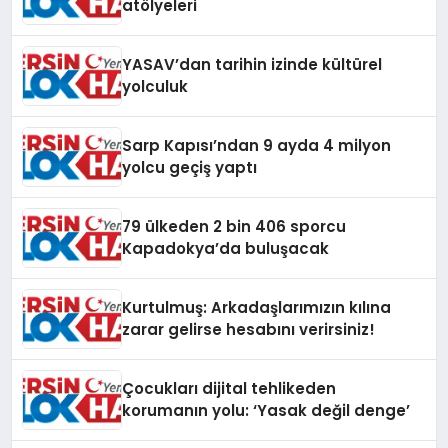
atölyeleri
YASAV’dan tarihin izinde kültürel
yolculuk
Sarp Kapısı’ndan 9 ayda 4 milyon
yolcu geçiş yaptı
79 ülkeden 2 bin 406 sporcu
Kapadokya’da buluşacak
Kurtulmuş: Arkadaşlarımızın kılına
zarar gelirse hesabını verirsiniz!
Çocukları dijital tehlikeden
korumanın yolu: ‘Yasak değil denge’