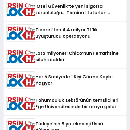
‘Özel Güvenlik’te yeni sigorta
zorunluluğu… Teminat tutarları
artırıldı
Ticaret’ten 4,4 milyar TL’lik
uyuşturucu operasyonu
Loto milyoneri Chico’nun Ferrari’sine
silahlı saldırı!
Her 5 Saniyede 1 Kişi Görme Kaybı
Yaşıyor
Tohumculuk sektörünün temsilcileri
Ege Üniversitesinde bir araya geldi
Türkiye’nin Biyoteknoloji Üssü