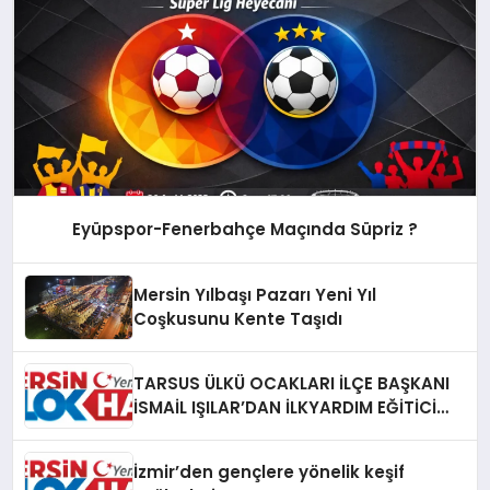
Eyüpspor-Fenerbahçe Maçında Süpriz ?
Mersin Yılbaşı Pazarı Yeni Yıl
Coşkusunu Kente Taşıdı
TARSUS ÜLKÜ OCAKLARI İLÇE BAŞKANI
İSMAİL IŞILAR’DAN İLKYARDIM EĞİTİCİ
EĞİTMENİ MURAT CAN FİDAN’A ZİYARET
İzmir’den gençlere yönelik keşif