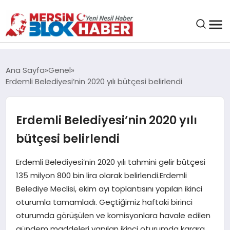
GENEL
Ana Sayfa
Genel
Erdemli Belediyesi’nin 2020 yılı bütçesi belirlendi
SAĞLIK
Erdemli Belediyesi’nin 2020 yılı
ASAYIŞ
bütçesi belirlendi
EĞITIM
Erdemli Belediyesi’nin 2020 yılı tahmini gelir bütçesi
135 milyon 800 bin lira olarak belirlendi.Erdemli
EKONOMI
Belediye Meclisi, ekim ayı toplantısını yapılan ikinci
oturumla tamamladı. Geçtiğimiz haftaki birinci
SANAT
oturumda görüşülen ve komisyonlara havale edilen
gündem maddeleri yapılan ikinci oturumda karara