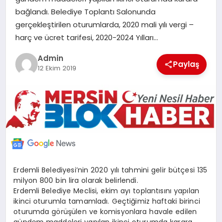
POLITIKA
bağlandı. Belediye Toplantı Salonunda
gerçekleştirilen oturumlarda, 2020 mali yılı vergi –
harç ve ücret tarifesi, 2020-2024 Yılları…
YAŞAM
Admin
Paylaş
12 Ekim 2019
SPOR
ILETİŞİM
KÜNYE
Erdemli Belediyesi’nin 2020 yılı tahmini gelir bütçesi 135
milyon 800 bin lira olarak belirlendi.
Erdemli Belediye Meclisi, ekim ayı toplantısını yapılan
ikinci oturumla tamamladı. Geçtiğimiz haftaki birinci
oturumda görüşülen ve komisyonlara havale edilen