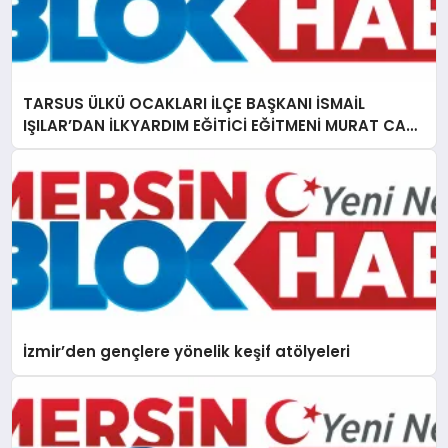
TARSUS ÜLKÜ OCAKLARI İLÇE BAŞKANI İSMAİL
IŞILAR’DAN İLKYARDIM EĞİTİCİ EĞİTMENİ MURAT CAN
FİDAN’A ZİYARET
İzmir’den gençlere yönelik keşif atölyeleri