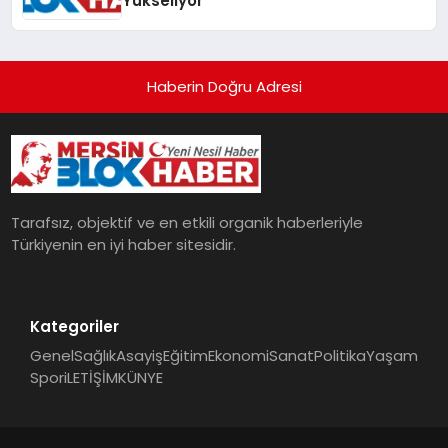
Yükseliyor
Haberin Doğru Adresi
Tarafsız, objektif ve en etkili organik haberleriyle
Türkiyenin en iyi haber sitesidir.
Kategoriler
Genel
Sağlık
Asayiş
Eğitim
Ekonomi
Sanat
Politika
Yaşam
Spor
iLETİŞİM
KÜNYE