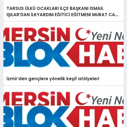
TARSUS ÜLKÜ OCAKLARI İLÇE BAŞKANI İSMAİL
IŞILAR’DAN İLKYARDIM EĞİTİCİ EĞİTMENİ MURAT CAN
FİDAN’A ZİYARET
İzmir’den gençlere yönelik keşif atölyeleri