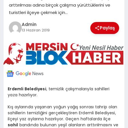
arttırılması adına birçok çalışma yürüttüklerini ve
POLITIKA
turistleri ilçeye çekmek için…
YAŞAM
Admin
Paylaş
13 Haziran 2019
SPOR
ILETİŞİM
KÜNYE
Erdemli Belediyesi
, temizlik çalışmalarıyla sahilleri
yaza hazırlıyor.
Kış aylarında yaşanan yoğun yağış sonrası tahrip olan
sahillerin temizliğini gerçekleştiren Erdemli Belediyesi,
ilçeyi yaz aylarına hazırlıyor. Geçen haftalarda ilçe
sahil
bandında bulunan yeşil alanların arttırılmasını ve