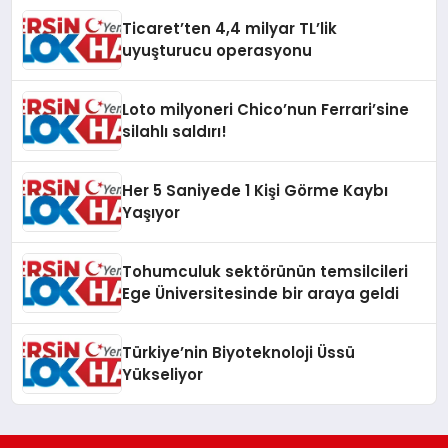
Ticaret’ten 4,4 milyar TL’lik
uyuşturucu operasyonu
Loto milyoneri Chico’nun Ferrari’sine
silahlı saldırı!
Her 5 Saniyede 1 Kişi Görme Kaybı
Yaşıyor
Tohumculuk sektörünün temsilcileri
Ege Üniversitesinde bir araya geldi
Türkiye’nin Biyoteknoloji Üssü
Yükseliyor