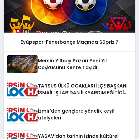
Eyüpspor-Fenerbahçe Maçında Süpriz ?
Mersin Yılbaşı Pazarı Yeni Yıl
Coşkusunu Kente Taşıdı
TARSUS ÜLKÜ OCAKLARI İLÇE BAŞKANI
İSMAİL IŞILAR’DAN İLKYARDIM EĞİTİCİ
EĞİTMENİ MURAT CAN FİDAN’A ZİYARET
İzmir’den gençlere yönelik keşif
atölyeleri
YASAV’dan tarihin izinde kültürel