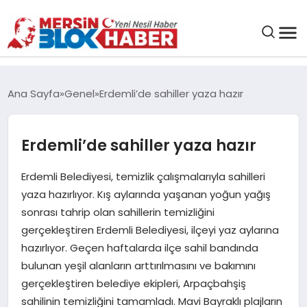
GENEL
Ana Sayfa
Genel
Erdemli’de sahiller yaza hazır
SAĞLIK
Erdemli’de sahiller yaza hazır
ASAYIŞ
Erdemli Belediyesi, temizlik çalışmalarıyla sahilleri
yaza hazırlıyor. Kış aylarında yaşanan yoğun yağış
EĞITIM
sonrası tahrip olan sahillerin temizliğini
gerçekleştiren Erdemli Belediyesi, ilçeyi yaz aylarına
EKONOMI
hazırlıyor. Geçen haftalarda ilçe sahil bandında
bulunan yeşil alanların arttırılmasını ve bakımını
SANAT
gerçekleştiren belediye ekipleri, Arpaçbahşiş
sahilinin temizliğini tamamladı. Mavi Bayraklı plajların