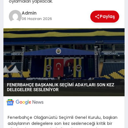
oylamaları yapılacak.
POLITIKA
Admin
Paylaş
06 Haziran 2026
YAŞAM
SPOR
ILETİŞİM
KÜNYE
Fenerbahçe Olağanüstü Seçimli Genel Kurulu, başkan
adaylarının delegelere son kez sesleneceği kritik bir