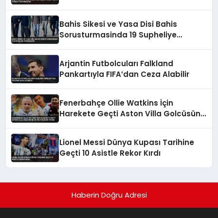
Bahis Sikesi ve Yasa Disi Bahis
Sorusturmasinda 19 Supheliye
Operasyon
Arjantin Futbolcuları Falkland
Pankartıyla FIFA’dan Ceza Alabilir
Fenerbahçe Ollie Watkins İçin
Harekete Geçti Aston Villa Golcüsüne
40 Milyon Euro Ayırdı
Lionel Messi Dünya Kupası Tarihine
Geçti 10 Asistle Rekor Kırdı
Haberin Doğru Adresi