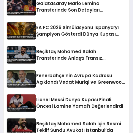
Galatasaray Mario Lemina
Transferinde Son Detayları
Tamamlıyor
EA FC 2026 Simülasyonu İspanya’yı
Şampiyon Gösterdi Dünya Kupası
Tahmini 5. Kez Doğru Çıktı
Beşiktaş Mohamed Salah
Transferinde Anlaştı Fransız
Kaynaklar Sözleşme Detaylarını
Açıkladı
Fenerbahçe’nin Avrupa Kadrosu
Açıklandı Vedat Muriqi ve Greenwood
Listede Yok
Lionel Messi Dünya Kupası Finali
Öncesi Lamine Yamal’ı Değerlendirdi
Beşiktaş Mohamed Salah İçin Resmi
Teklif Sundu Avukatı İstanbul’da