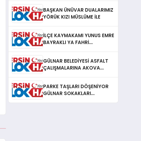
BAŞKAN ÜNÜVAR DUALARIMIZ
YÖRÜK KIZI MÜSLÜME İLE
İLÇE KAYMAKAMI YUNUS EMRE
BAYRAKLI YA FAHRİ
HEMŞEHRİLİK BERAT VERİLDİ
GÜLNAR BELEDİYESİ ASFALT
ÇALIŞMALARINA AKOVA
MAHALLESİNDE DEVAM
EDİYOR
PARKE TAŞLARI DÖŞENİYOR
GÜLNAR SOKAKLARI
GÜZELLEŞİYOR