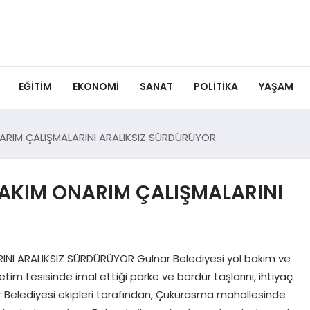
EĞITIM
EKONOMI
SANAT
POLITIKA
YAŞAM
NARIM ÇALIŞMALARINI ARALIKSIZ SÜRDÜRÜYOR
BAKIM ONARIM ÇALIŞMALARINI
INI ARALIKSIZ SÜRDÜRÜYOR Gülnar Belediyesi yol bakım ve
tim tesisinde imal ettiği parke ve bordür taşlarını, ihtiyaç
Belediyesi ekipleri tarafından, Çukurasma mahallesinde