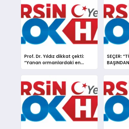
Prof. Dr. Yıldız dikkat çekti:
SEÇER: “
“Yanan ormanlardaki en
BAŞINDAN
büyük tehlike besin kaybı”