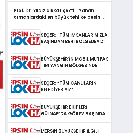
Prof. Dr. Yıldız dikkat çekti: “Yanan
ormanlardaki en büyük tehlike besin
kaybı”
SEÇER: “TÜM İMKANLARIMIZLA
BAŞINDAN BERİ BÖLGEDEYİZ”
BÜYÜKŞEHİR’İN MOBİL MUTFAK
TIRI YANGIN BÖLGESİNDE
SEÇER: “TÜM CANLILARIN
BELEDİYESİYİZ”
BÜYÜKŞEHİR EKİPLERİ
GÜLNAR’DA GÖREV BAŞINDA
MERSİN BÜYÜKŞEHİR İLGİLİ