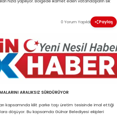
arı hızla yapılıyor. Bölgede ikamet eden vatandaşların sık
0 Yorum Yapıldı
Paylaş
ŞMALARINI ARALIKSIZ SÜRDÜRÜYOR
rı kapsamında kilit parke taşı üretim tesisinde imal ettiği
alara döşüyor. Bu kapsamda Gülnar Belediyesi ekipleri