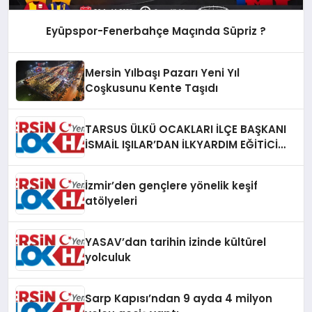
Eyüpspor-Fenerbahçe Maçında Süpriz ?
Mersin Yılbaşı Pazarı Yeni Yıl
Coşkusunu Kente Taşıdı
TARSUS ÜLKÜ OCAKLARI İLÇE BAŞKANI
İSMAİL IŞILAR’DAN İLKYARDIM EĞİTİCİ
EĞİTMENİ MURAT CAN FİDAN’A ZİYARET
İzmir’den gençlere yönelik keşif
atölyeleri
YASAV’dan tarihin izinde kültürel
yolculuk
Sarp Kapısı’ndan 9 ayda 4 milyon