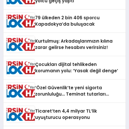
yolcu geçiş yaptı
79 ülkeden 2 bin 406 sporcu
Kapadokya’da buluşacak
Kurtulmuş: Arkadaşlarımızın kılına
zarar gelirse hesabını verirsiniz!
Çocukları dijital tehlikeden
korumanın yolu: ‘Yasak değil denge’
‘Özel Güvenlik’te yeni sigorta
zorunluluğu… Teminat tutarları
artırıldı
Ticaret’ten 4,4 milyar TL’lik
uyuşturucu operasyonu