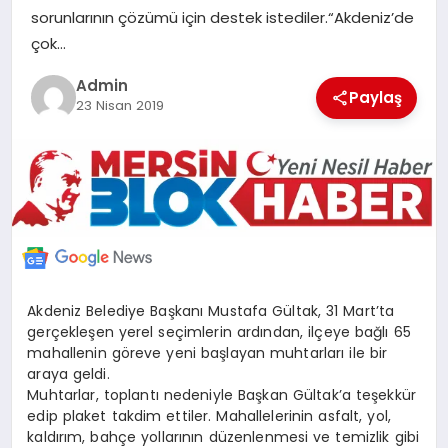
sorunlarının çözümü için destek istediler.“Akdeniz’de
POLITIKA
çok…
YAŞAM
Admin
Paylaş
23 Nisan 2019
SPOR
ILETİŞİM
KÜNYE
Akdeniz Belediye Başkanı Mustafa Gültak, 31 Mart’ta
gerçekleşen yerel seçimlerin ardından, ilçeye bağlı 65
mahallenin göreve yeni başlayan muhtarları ile bir
araya geldi.
Muhtarlar, toplantı nedeniyle Başkan Gültak’a teşekkür
edip plaket takdim ettiler. Mahallelerinin asfalt, yol,
kaldırım, bahçe yollarının düzenlenmesi ve temizlik gibi