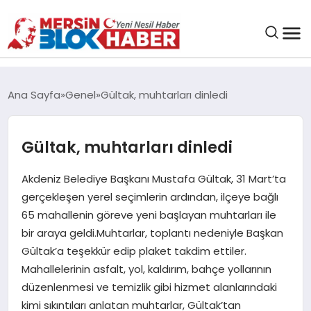
GENEL
Ana Sayfa
Genel
Gültak, muhtarları dinledi
SAĞLIK
Gültak, muhtarları dinledi
ASAYIŞ
Akdeniz Belediye Başkanı Mustafa Gültak, 31 Mart’ta
gerçekleşen yerel seçimlerin ardından, ilçeye bağlı
EĞITIM
65 mahallenin göreve yeni başlayan muhtarları ile
bir araya geldi.Muhtarlar, toplantı nedeniyle Başkan
EKONOMI
Gültak’a teşekkür edip plaket takdim ettiler.
Mahallelerinin asfalt, yol, kaldırım, bahçe yollarının
SANAT
düzenlenmesi ve temizlik gibi hizmet alanlarındaki
kimi sıkıntıları anlatan muhtarlar, Gültak’tan