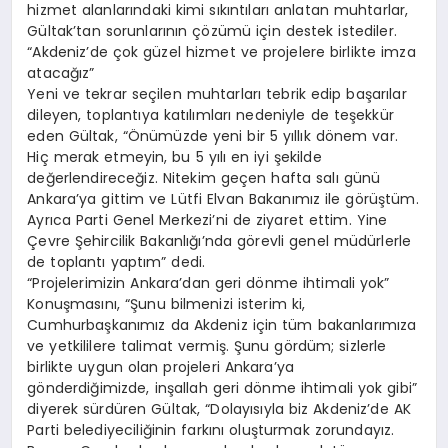
hizmet alanlarındaki kimi sıkıntıları anlatan muhtarlar,
Gültak’tan sorunlarının çözümü için destek istediler.
“Akdeniz’de çok güzel hizmet ve projelere birlikte imza
atacağız”
Yeni ve tekrar seçilen muhtarları tebrik edip başarılar
dileyen, toplantıya katılımları nedeniyle de teşekkür
eden Gültak, “Önümüzde yeni bir 5 yıllık dönem var.
Hiç merak etmeyin, bu 5 yılı en iyi şekilde
değerlendireceğiz. Nitekim geçen hafta salı günü
Ankara’ya gittim ve Lütfi Elvan Bakanımız ile görüştüm.
Ayrıca Parti Genel Merkezi’ni de ziyaret ettim. Yine
Çevre Şehircilik Bakanlığı’nda görevli genel müdürlerle
de toplantı yaptım” dedi.
“Projelerimizin Ankara’dan geri dönme ihtimali yok”
Konuşmasını, “Şunu bilmenizi isterim ki,
Cumhurbaşkanımız da Akdeniz için tüm bakanlarımıza
ve yetkililere talimat vermiş. Şunu gördüm; sizlerle
birlikte uygun olan projeleri Ankara’ya
gönderdiğimizde, inşallah geri dönme ihtimali yok gibi”
diyerek sürdüren Gültak, “Dolayısıyla biz Akdeniz’de AK
Parti belediyeciliğinin farkını oluşturmak zorundayız.