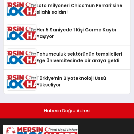
Loto milyoneri Chico’nun Ferrari’sine
silahlı saldırı!
Her 5 Saniyede 1 Kişi Görme Kaybı
Yaşıyor
Tohumculuk sektörünün temsilcileri
Ege Üniversitesinde bir araya geldi
Türkiye’nin Biyoteknoloji Üssü
Yükseliyor
Haberin Doğru Adresi