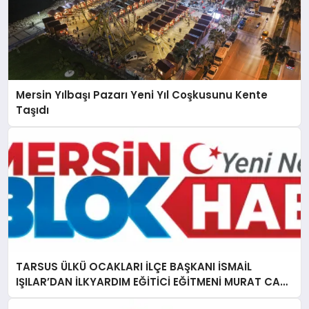
Mersin Yılbaşı Pazarı Yeni Yıl Coşkusunu Kente
Taşıdı
TARSUS ÜLKÜ OCAKLARI İLÇE BAŞKANI İSMAİL
IŞILAR’DAN İLKYARDIM EĞİTİCİ EĞİTMENİ MURAT CAN
FİDAN’A ZİYARET