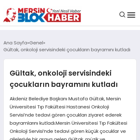
GENEL
Ana Sayfa
Genel
Gültak, onkoloji servisindeki çocukların bayramını kutladı
SAĞLIK
Gültak, onkoloji servisindeki
ASAYIŞ
çocukların bayramını kutladı
EĞITIM
Akdeniz Belediye Başkanı Mustafa Gültak, Mersin
Üniversitesi Tıp Fakültesi Hastanesi Onkoloji
EKONOMI
Servisi’nde tedavi gören çocukları ziyaret ederek
bayramlarını kutladı.Mersin Üniversitesi Tıp Fakültesi
SANAT
Onkoloji Servisi’nde tedavi gören küçük çocuklar ve
aileleriyle bir araya gelen Gültak, müzik ve