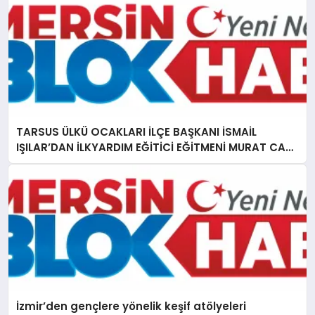
TARSUS ÜLKÜ OCAKLARI İLÇE BAŞKANI İSMAİL
IŞILAR’DAN İLKYARDIM EĞİTİCİ EĞİTMENİ MURAT CAN
FİDAN’A ZİYARET
İzmir’den gençlere yönelik keşif atölyeleri