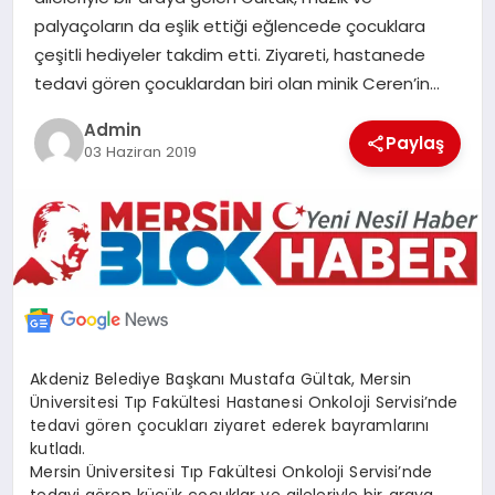
POLITIKA
palyaçoların da eşlik ettiği eğlencede çocuklara
çeşitli hediyeler takdim etti. Ziyareti, hastanede
tedavi gören çocuklardan biri olan minik Ceren’in…
YAŞAM
Admin
Paylaş
03 Haziran 2019
SPOR
ILETİŞİM
KÜNYE
Akdeniz Belediye Başkanı Mustafa Gültak, Mersin
Üniversitesi Tıp Fakültesi Hastanesi Onkoloji Servisi’nde
tedavi gören çocukları ziyaret ederek bayramlarını
kutladı.
Mersin Üniversitesi Tıp Fakültesi Onkoloji Servisi’nde