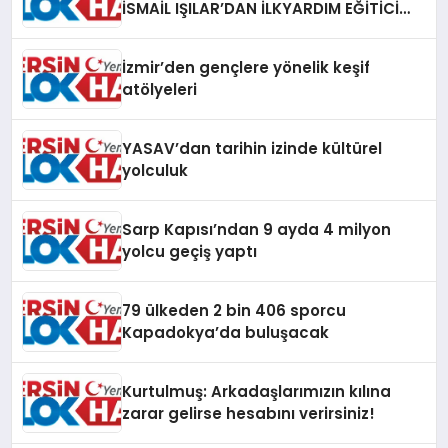
İSMAİL IŞILAR’DAN İLKYARDIM EĞİTİCİ
EĞİTMENİ MURAT CAN FİDAN’A ZİYARET
İzmir’den gençlere yönelik keşif
atölyeleri
YASAV’dan tarihin izinde kültürel
yolculuk
Sarp Kapısı’ndan 9 ayda 4 milyon
yolcu geçiş yaptı
79 ülkeden 2 bin 406 sporcu
Kapadokya’da buluşacak
Kurtulmuş: Arkadaşlarımızın kılına
zarar gelirse hesabını verirsiniz!