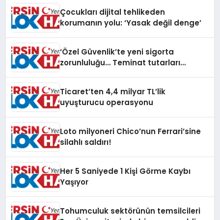
Çocukları dijital tehlikeden
korumanın yolu: ‘Yasak değil denge’
‘Özel Güvenlik’te yeni sigorta
zorunluluğu… Teminat tutarları
artırıldı
Ticaret’ten 4,4 milyar TL’lik
uyuşturucu operasyonu
Loto milyoneri Chico’nun Ferrari’sine
silahlı saldırı!
Her 5 Saniyede 1 Kişi Görme Kaybı
Yaşıyor
Tohumculuk sektörünün temsilcileri