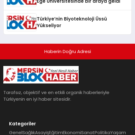
Ege Üniversitesinde bir araya geldi
Türkiye’nin Biyoteknoloji Üssü
Yükseliyor
Haberin Doğru Adresi
Tarafsız, objektif ve en etkili organik haberleriyle
Türkiyenin en iyi haber sitesidir.
Kategoriler
Genel
Sağlık
Asayiş
Eğitim
Ekonomi
Sanat
Politika
Yaşam