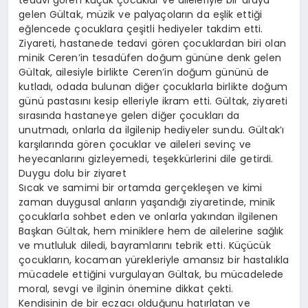
tedavi gören küçük çocuklar ve aileleriyle bir araya
gelen Gültak, müzik ve palyaçoların da eşlik ettiği
eğlencede çocuklara çeşitli hediyeler takdim etti.
Ziyareti, hastanede tedavi gören çocuklardan biri olan
minik Ceren’in tesadüfen doğum gününe denk gelen
Gültak, ailesiyle birlikte Ceren’in doğum gününü de
kutladı, odada bulunan diğer çocuklarla birlikte doğum
günü pastasını kesip elleriyle ikram etti. Gültak, ziyareti
sırasında hastaneye gelen diğer çocukları da
unutmadı, onlarla da ilgilenip hediyeler sundu. Gültak’ı
karşılarında gören çocuklar ve aileleri sevinç ve
heyecanlarını gizleyemedi, teşekkürlerini dile getirdi.
Duygu dolu bir ziyaret
Sıcak ve samimi bir ortamda gerçekleşen ve kimi
zaman duygusal anların yaşandığı ziyaretinde, minik
çocuklarla sohbet eden ve onlarla yakından ilgilenen
Başkan Gültak, hem miniklere hem de ailelerine sağlık
ve mutluluk diledi, bayramlarını tebrik etti. Küçücük
çocukların, kocaman yürekleriyle amansız bir hastalıkla
mücadele ettiğini vurgulayan Gültak, bu mücadelede
moral, sevgi ve ilginin önemine dikkat çekti.
Kendisinin de bir eczacı olduğunu hatırlatan ve