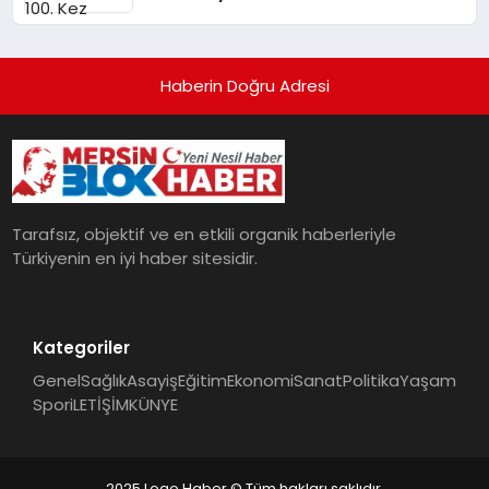
Dolduracak
Haberin Doğru Adresi
Tarafsız, objektif ve en etkili organik haberleriyle
Türkiyenin en iyi haber sitesidir.
Kategoriler
Genel
Sağlık
Asayiş
Eğitim
Ekonomi
Sanat
Politika
Yaşam
Spor
iLETİŞİM
KÜNYE
2025 Logo Haber © Tüm hakları saklıdır.