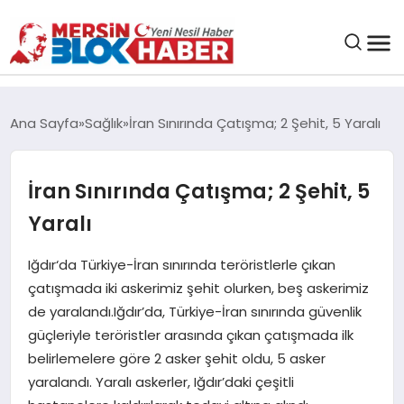
GENEL
Ana Sayfa
Sağlık
İran Sınırında Çatışma; 2 Şehit, 5 Yaralı
SAĞLIK
İran Sınırında Çatışma; 2 Şehit, 5
ASAYIŞ
Yaralı
EĞITIM
Iğdır‘da Türkiye-İran sınırında teröristlerle çıkan
çatışmada iki askerimiz şehit olurken, beş askerimiz
de yaralandı.Iğdır’da, Türkiye-İran sınırında güvenlik
EKONOMI
güçleriyle teröristler arasında çıkan çatışmada ilk
belirlemelere göre 2 asker şehit oldu, 5 asker
SANAT
yaralandı. Yaralı askerler, Iğdır’daki çeşitli