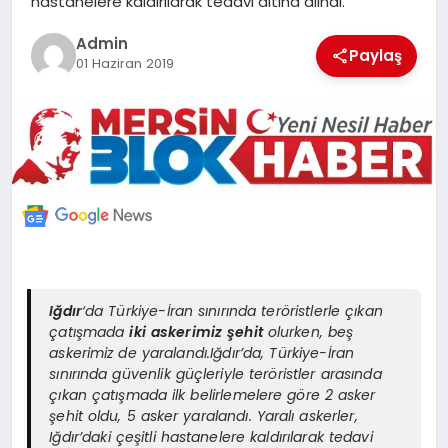
hastanelere kaldırılarak tedavi altına alındı.
POLITIKA
Admin
Paylaş
01 Haziran 2019
YAŞAM
SPOR
ILETİŞİM
KÜNYE
Iğdır
‘da Türkiye-İran sınırında teröristlerle çıkan
çatışmada
iki askerimiz şehit
olurken, beş
askerimiz de yaralandı.Iğdır’da, Türkiye-İran
sınırında güvenlik güçleriyle teröristler arasında
çıkan çatışmada ilk belirlemelere göre 2 asker
şehit oldu, 5 asker yaralandı. Yaralı askerler,
Iğdır’daki çeşitli hastanelere kaldırılarak tedavi