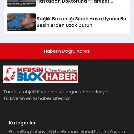
Hastadan Doktoruna “Hareket
Ediyordu” Tepkisi
Sağlık Bakanlığı Sıcak Hava Uyarısı Bu
Besinlerden Uzak Durun
Haberin Doğru Adresi
Tarafsız, objektif ve en etkili organik haberleriyle
Türkiyenin en iyi haber sitesidir.
Kategoriler
Genel
Sağlık
Asayiş
Eğitim
Ekonomi
Sanat
Politika
Yaşam