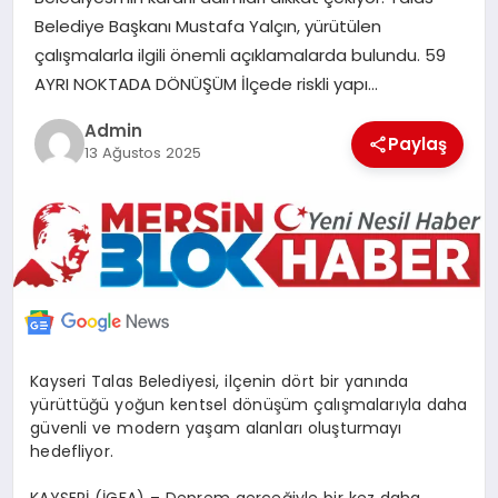
POLITIKA
Belediye Başkanı Mustafa Yalçın, yürütülen
çalışmalarla ilgili önemli açıklamalarda bulundu. 59
AYRI NOKTADA DÖNÜŞÜM İlçede riskli yapı…
YAŞAM
Admin
Paylaş
13 Ağustos 2025
SPOR
ILETİŞİM
KÜNYE
Kayseri Talas Belediyesi, ilçenin dört bir yanında
yürüttüğü yoğun kentsel dönüşüm çalışmalarıyla daha
güvenli ve modern yaşam alanları oluşturmayı
hedefliyor.