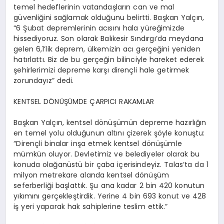
temel hedeflerinin vatandaşların can ve mal
güvenliğini sağlamak olduğunu belirtti. Başkan Yalçın,
“6 Şubat depremlerinin acısını hala yüreğimizde
hissediyoruz. Son olarak Balıkesir Sındırgı’da meydana
gelen 6,1’lik deprem, ülkemizin acı gerçeğini yeniden
hatırlattı. Biz de bu gerçeğin bilinciyle hareket ederek
şehirlerimizi depreme karşı dirençli hale getirmek
zorundayız” dedi.
KENTSEL DÖNÜŞÜMDE ÇARPICI RAKAMLAR
Başkan Yalçın, kentsel dönüşümün depreme hazırlığın
en temel yolu olduğunun altını çizerek şöyle konuştu:
“Dirençli binalar inşa etmek kentsel dönüşümle
mümkün oluyor. Devletimiz ve belediyeler olarak bu
konuda olağanüstü bir çaba içerisindeyiz. Talas’ta da 1
milyon metrekare alanda kentsel dönüşüm
seferberliği başlattık. Şu ana kadar 2 bin 420 konutun
yıkımını gerçekleştirdik. Yerine 4 bin 693 konut ve 428
iş yeri yaparak hak sahiplerine teslim ettik.”