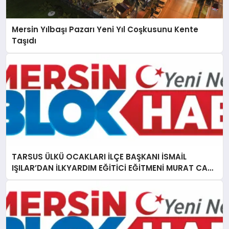
Mersin Yılbaşı Pazarı Yeni Yıl Coşkusunu Kente
Taşıdı
TARSUS ÜLKÜ OCAKLARI İLÇE BAŞKANI İSMAİL
IŞILAR’DAN İLKYARDIM EĞİTİCİ EĞİTMENİ MURAT CAN
FİDAN’A ZİYARET