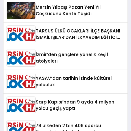
Mersin Yılbaşı Pazarı Yeni Yıl
Coşkusunu Kente Taşıdı
TARSUS ÜLKÜ OCAKLARI İLÇE BAŞKANI
İSMAİL IŞILAR’DAN İLKYARDIM EĞİTİCİ
EĞİTMENİ MURAT CAN FİDAN’A ZİYARET
İzmir’den gençlere yönelik keşif
atölyeleri
YASAV’dan tarihin izinde kültürel
yolculuk
Sarp Kapısı’ndan 9 ayda 4 milyon
yolcu geçiş yaptı
79 ülkeden 2 bin 406 sporcu