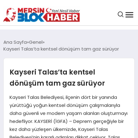
GENEL
Ana Sayfa
Genel
Kayseri Talas’ta kentsel dönüşüm tam gaz sürüyor
SAĞLIK
Kayseri Talas’ta kentsel
ASAYIŞ
dönüşüm tam gaz sürüyor
EĞITIM
Kayseri Talas Belediyesi, ilçenin dört bir yanında
yürüttüğü yoğun kentsel dönüşüm çalışmalarıyla
EKONOMI
daha güvenli ve modern yaşam alanları oluşturmayı
hedefliyor. KAYSERİ (İGFA) – Deprem gerçeğiyle bir
SANAT
kez daha yüzleşen ülkemizde, Kayseri Talas
Belediyesi’nin kararlı adımları dikkat çekiyor. Talas