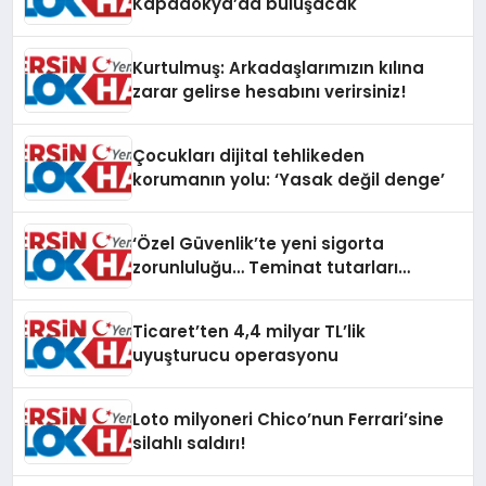
Kapadokya’da buluşacak
Kurtulmuş: Arkadaşlarımızın kılına
zarar gelirse hesabını verirsiniz!
Çocukları dijital tehlikeden
korumanın yolu: ‘Yasak değil denge’
‘Özel Güvenlik’te yeni sigorta
zorunluluğu… Teminat tutarları
artırıldı
Ticaret’ten 4,4 milyar TL’lik
uyuşturucu operasyonu
Loto milyoneri Chico’nun Ferrari’sine
silahlı saldırı!