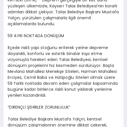
KAYSERİ (İGFA) – Deprem gerçeğiyle bir kez daha
yüzleşen ülkemizde, Kayseri Talas Belediyesi’nin kararlı
adımları dikkat çekiyor. Talas Belediye Başkanı Mustafa
Yalçın, yürütülen çalışmalarla ilgili önemli
açıklamalarda bulundu.
59 AYRI NOKTADA DÖNÜŞÜM
İlçede riskli yapı stoğunu eriterek yerine depreme
dayanıklı, konforlu ve estetik binalar inşa etme
vizyonuyla hareket eden Talas Belediyesi, kentsel
dönüşüm projelerini hız kesmeden sürdürüyor. Başta
Mevlana Mahallesi Menekşe Siteleri, Harman Mahallesi
Erciyes, Cemil Baba ve Hatipoğlu Siteleri olmak üzere
59 farklı noktada devam eden çalışmalar kapsamında
bugüne kadar binlerce riskli konut yıkılarak yerlerine
yenileri kazandırıldı.
“DİRENÇLİ ŞEHİRLER ZORUNLULUK”
Talas Belediye Başkanı Mustafa Yalçın, kentsel
dönüşüm çalışmalarının önemine dikkat çekerek,