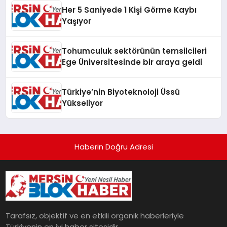
Her 5 Saniyede 1 Kişi Görme Kaybı
Yaşıyor
Tohumculuk sektörünün temsilcileri
Ege Üniversitesinde bir araya geldi
Türkiye’nin Biyoteknoloji Üssü
Yükseliyor
Haberin Doğru Adresi
Tarafsız, objektif ve en etkili organik haberleriyle
Türkiyenin en iyi haber sitesidir.