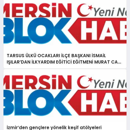
TARSUS ÜLKÜ OCAKLARI İLÇE BAŞKANI İSMAİL
IŞILAR’DAN İLKYARDIM EĞİTİCİ EĞİTMENİ MURAT CAN
FİDAN’A ZİYARET
İzmir’den gençlere yönelik keşif atölyeleri