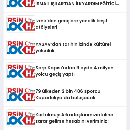
İSMAİL IŞILAR’DAN İLKYARDIM EĞİTİCİ
EĞİTMENİ MURAT CAN FİDAN’A ZİYARET
İzmir’den gençlere yönelik keşif
atölyeleri
YASAV’dan tarihin izinde kültürel
yolculuk
Sarp Kapısı’ndan 9 ayda 4 milyon
yolcu geçiş yaptı
79 ülkeden 2 bin 406 sporcu
Kapadokya’da buluşacak
Kurtulmuş: Arkadaşlarımızın kılına
zarar gelirse hesabını verirsiniz!