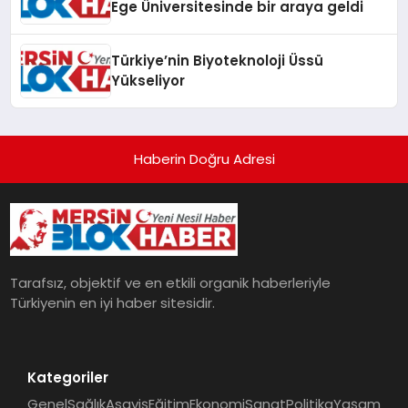
Ege Üniversitesinde bir araya geldi
Türkiye’nin Biyoteknoloji Üssü
Yükseliyor
Haberin Doğru Adresi
Tarafsız, objektif ve en etkili organik haberleriyle
Türkiyenin en iyi haber sitesidir.
Kategoriler
Genel
Sağlık
Asayiş
Eğitim
Ekonomi
Sanat
Politika
Yaşam