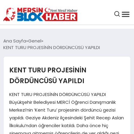
GENEL
Ana Sayfa
Genel
KENT TURU PROJESİNİN DÖRDÜNCÜSÜ YAPILDI
SAĞLIK
KENT TURU PROJESİNİN
ASAYIŞ
DÖRDÜNCÜSÜ YAPILDI
EĞITIM
KENT TURU PROJESİNİN DÖRDÜNCÜSÜ YAPILDI
Büyükşehir Belediyesi MERCİ Öğrenci Danışmanlık
EKONOMI
Merkezi’nin ‘Kent Turu’ projesinin dördüncü gezisi
yapıldı. Geziye Akdeniz ilçesindeki Şehit Recep Aslan
SANAT
İlkokulu’ndan öğrenciler katıldı. Daha önce hiç
sinemaya gitmemiş öğrencilerin de yer aldığı gezi