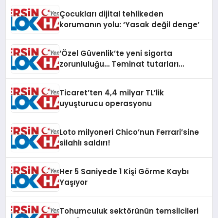
Çocukları dijital tehlikeden
korumanın yolu: ‘Yasak değil denge’
‘Özel Güvenlik’te yeni sigorta
zorunluluğu… Teminat tutarları
artırıldı
Ticaret’ten 4,4 milyar TL’lik
uyuşturucu operasyonu
Loto milyoneri Chico’nun Ferrari’sine
silahlı saldırı!
Her 5 Saniyede 1 Kişi Görme Kaybı
Yaşıyor
Tohumculuk sektörünün temsilcileri