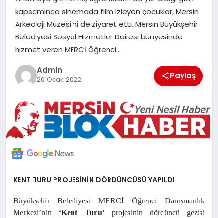
POLITIKA
kapsamında sinemada film izleyen çocuklar, Mersin
Arkeoloji Müzesi’ni de ziyaret etti. Mersin Büyükşehir
Belediyesi Sosyal Hizmetler Dairesi bünyesinde
YAŞAM
hizmet veren MERCİ Öğrenci…
SPOR
Admin
Paylaş
20 Ocak 2022
ILETİŞİM
KÜNYE
KENT TURU PROJESİNİN DÖRDÜNCÜSÜ YAPILDI
Büyükşehir Belediyesi MERCİ Öğrenci Danışmanlık
Merkezi’nin
‘
Kent Turu’
projesinin dördüncü gezisi