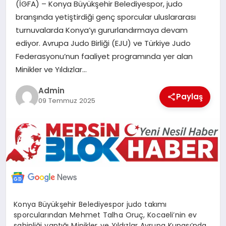
(İGFA) – Konya Büyükşehir Belediyespor, judo
POLITIKA
branşında yetiştirdiği genç sporcular uluslararası
turnuvalarda Konya’yı gururlandırmaya devam
YAŞAM
ediyor. Avrupa Judo Birliği (EJU) ve Türkiye Judo
Federasyonu’nun faaliyet programında yer alan
Minikler ve Yıldızlar…
SPOR
Admin
Paylaş
ILETİŞİM
09 Temmuz 2025
KÜNYE
Konya Büyükşehir Belediyespor judo takımı
sporcularından Mehmet Talha Oruç, Kocaeli’nin ev
sahipliği yaptığı Minikler ve Yıldızlar Avrupa Kupası’nda