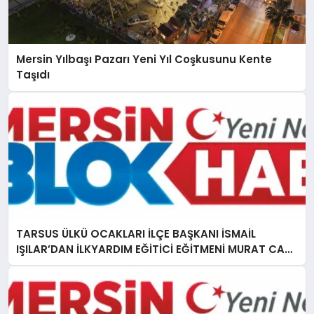
Mersin Yılbaşı Pazarı Yeni Yıl Coşkusunu Kente
Taşıdı
TARSUS ÜLKÜ OCAKLARI İLÇE BAŞKANI İSMAİL
IŞILAR’DAN İLKYARDIM EĞİTİCİ EĞİTMENİ MURAT CAN
FİDAN’A ZİYARET