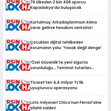
79 ülkeden 2 bin 406 sporcu
Kapadokya’da buluşacak
Kurtulmuş: Arkadaşlarımızın kılına
zarar gelirse hesabını verirsiniz!
Çocukları dijital tehlikeden
korumanın yolu: ‘Yasak değil denge’
‘Özel Güvenlik’te yeni sigorta
zorunluluğu… Teminat tutarları
artırıldı
Ticaret’ten 4,4 milyar TL’lik
uyuşturucu operasyonu
Loto milyoneri Chico’nun Ferrari’sine
silahlı saldırı!