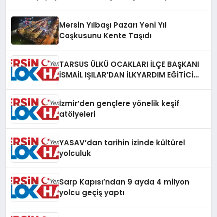
Mersin Yılbaşı Pazarı Yeni Yıl
Coşkusunu Kente Taşıdı
TARSUS ÜLKÜ OCAKLARI İLÇE BAŞKANI
İSMAİL IŞILAR’DAN İLKYARDIM EĞİTİCİ
EĞİTMENİ MURAT CAN FİDAN’A ZİYARET
İzmir’den gençlere yönelik keşif
atölyeleri
YASAV’dan tarihin izinde kültürel
yolculuk
Sarp Kapısı’ndan 9 ayda 4 milyon
yolcu geçiş yaptı