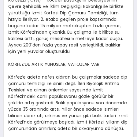
KOCAELİ (İGFA) – Kocaeli Büyükşehir Belediyesi’nin
Çevre Şehircilik ve İklim Değişikliği Bakanlığı ile birlikte
yürüttüğü İzmit Körfezi Dip Çamuru Temizliği, tüm
hızıyla ilerliyor. 2. etaba geçilen proje kapsamında
bugüne kadar 1.5 milyon metreküpten fazla çamur,
İzmit Körfezi’nden çıkarıldı. Bu çalışma ile birlikte su
kalitesi arttı, görüş mesafesi 5 metreye kadar düştü.
Ayrıca 200’den fazla yapay resif yerleştirildi, balıklar
için yeni yuvalar oluşturuldu.
KÖRFEZ’DE ARTIK YUNUSLAR, VATOZLAR VAR
Körfez’e adeta nefes aldıran bu çalışmalar sadece dip
çamuru temizliği ile sınırlı değil. İleri Biyolojik Arıtma
Tesisleri ve alınan önlemler sayesinde İzmit
Körfezi’ndeki canlı popülasyonu gözle görülür bir
şekilde artış gösterdi. Balık popülasyonu son dönemde
yüzde 35 oranında arttı. Yıllar önce sadece isimleri
bilinen deniz atı, orkinos ve yunus gibi balık türleri İzmit
Körfezi’nde görülmeye başladı. İzmit Körfezi, yılların dip
çamurundan arınırkin; adeta bir akvaryuma dönüştü.