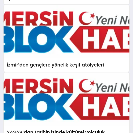
FİDAN’A ZİYARET
İzmir’den gençlere yönelik keşif atölyeleri
YASAV’dan tarihin izinde kültürel yolculuk