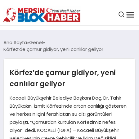
GENEL
Ana Sayfa
Genel
Körfez’de çamur gidiyor, yeni canlılar geliyor
SAĞLIK
Körfez’de çamur gidiyor, yeni
ASAYIŞ
canlılar geliyor
EĞITIM
Kocaeli Büyükşehir Belediye Başkanı Doç. Dr. Tahir
Büyükakın, İzmit Körfezi’nde artan canlılığı gösteren
EKONOMI
ve herkesin içini ferahlatan su altı görüntüleri
paylaştı, “Çamurdan kurtulan Körfezimiz nefes
SANAT
alıyor” dedi. KOCAELİ (İGFA) – Kocaeli Büyükşehir
Belediyesi’nin Çevre Şehircilik ve İklim Değişikliği