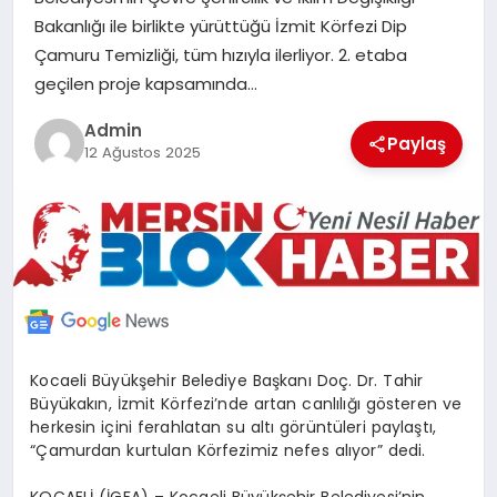
POLITIKA
Bakanlığı ile birlikte yürüttüğü İzmit Körfezi Dip
Çamuru Temizliği, tüm hızıyla ilerliyor. 2. etaba
geçilen proje kapsamında…
YAŞAM
Admin
Paylaş
12 Ağustos 2025
SPOR
ILETİŞİM
KÜNYE
Kocaeli Büyükşehir Belediye Başkanı Doç. Dr. Tahir
Büyükakın, İzmit Körfezi’nde artan canlılığı gösteren ve
herkesin içini ferahlatan su altı görüntüleri paylaştı,
“Çamurdan kurtulan Körfezimiz nefes alıyor” dedi.