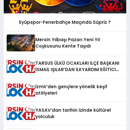
Eyüpspor-Fenerbahçe Maçında Süpriz ?
Mersin Yılbaşı Pazarı Yeni Yıl
Coşkusunu Kente Taşıdı
TARSUS ÜLKÜ OCAKLARI İLÇE BAŞKANI
İSMAİL IŞILAR’DAN İLKYARDIM EĞİTİCİ
EĞİTMENİ MURAT CAN FİDAN’A ZİYARET
İzmir’den gençlere yönelik keşif
atölyeleri
YASAV’dan tarihin izinde kültürel
yolculuk