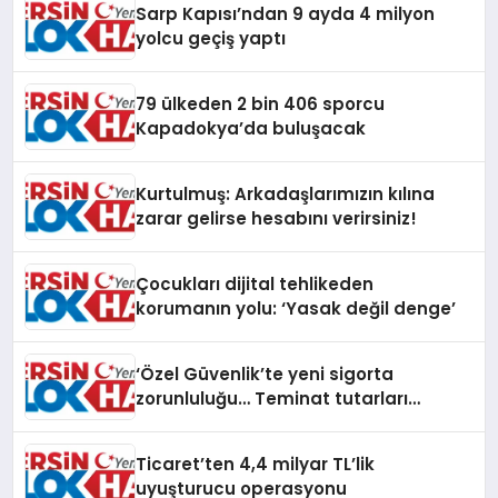
Sarp Kapısı’ndan 9 ayda 4 milyon
yolcu geçiş yaptı
79 ülkeden 2 bin 406 sporcu
Kapadokya’da buluşacak
Kurtulmuş: Arkadaşlarımızın kılına
zarar gelirse hesabını verirsiniz!
Çocukları dijital tehlikeden
korumanın yolu: ‘Yasak değil denge’
‘Özel Güvenlik’te yeni sigorta
zorunluluğu… Teminat tutarları
artırıldı
Ticaret’ten 4,4 milyar TL’lik
uyuşturucu operasyonu