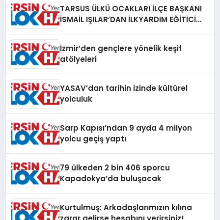
TARSUS ÜLKÜ OCAKLARI İLÇE BAŞKANI
İSMAİL IŞILAR’DAN İLKYARDIM EĞİTİCİ
EĞİTMENİ MURAT CAN FİDAN’A ZİYARET
İzmir’den gençlere yönelik keşif
atölyeleri
YASAV’dan tarihin izinde kültürel
yolculuk
Sarp Kapısı’ndan 9 ayda 4 milyon
yolcu geçiş yaptı
79 ülkeden 2 bin 406 sporcu
Kapadokya’da buluşacak
Kurtulmuş: Arkadaşlarımızın kılına
zarar gelirse hesabını verirsiniz!