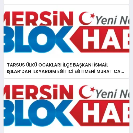
TARSUS ÜLKÜ OCAKLARI İLÇE BAŞKANI İSMAİL
IŞILAR’DAN İLKYARDIM EĞİTİCİ EĞİTMENİ MURAT CAN
FİDAN’A ZİYARET