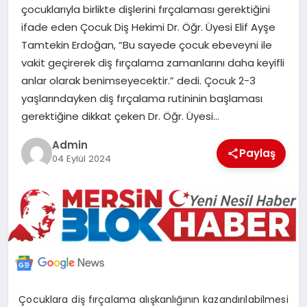
çocuklarıyla birlikte dişlerini fırçalaması gerektiğini
POLITIKA
ifade eden Çocuk Diş Hekimi Dr. Öğr. Üyesi Elif Ayşe
Tamtekin Erdoğan, “Bu sayede çocuk ebeveyni ile
YAŞAM
vakit geçirerek diş fırçalama zamanlarını daha keyifli
anlar olarak benimseyecektir.” dedi. Çocuk 2-3
SPOR
yaşlarındayken diş fırçalama rutininin başlaması
gerektiğine dikkat çeken Dr. Öğr. Üyesi…
ILETİŞİM
Admin
Paylaş
04 Eylül 2024
KÜNYE
Çocuklara diş fırçalama alışkanlığının kazandırılabilmesi