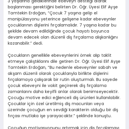
3 yaşlarına geldiklerinde ebeveyn desteği alarak
başlanması gerektiğini belirten Dr. Öğr. Üyesi Elif Ayşe
Tamtekin Erdoğan, “Çocuk 7 yaşına gelip el
manipülasyonu yeterince gelişene kadar ebeveynler
çocuklarının dişlerini fırçalamalıdır. 7 yaşına kadar bu
şekilde devam edildiğinde çocuk hayatı boyunca
devam edecek olan düzenli diş fırçalama alışkanlığını
kazanabilir.” dedi.
Çocukların genellikle ebeveynlerini örnek alıp taklit
etmeye çalıştıklarını dile getiren Dr. Öğr. Üyesi Elif Ayşe
Tamtekin Erdoğan, “Bu nedenle ebeveynler sabah ve
akşam düzenli olarak çocuklarıyla birlikte dişlerini
fırçalamaya çalışarak bir rutin oluşturmalı. Bu sayede
çocuk ebeveyni ile vakit geçirerek diş fırçalama
zamanlarını daha keyifli anlar olarak benimseyecektir.
Çocuğu motive edici eğlenceli diş ürünleri kullanılabilir.
Çocuklar için özel üretilmiş diş macunları veya
üzerinde çocuğun en sevdiği karakterin olduğu bir diş
fırçası mutlaka işe yarayacaktır.” şeklinde konuştu.
Çocuğun motivasyonunu artırmak için diş fırçalamayı