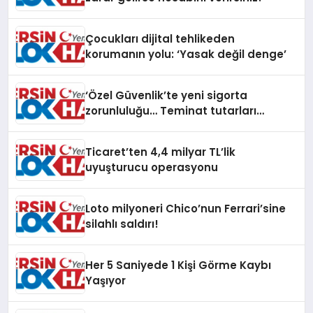
Çocukları dijital tehlikeden
korumanın yolu: ‘Yasak değil denge’
‘Özel Güvenlik’te yeni sigorta
zorunluluğu… Teminat tutarları
artırıldı
Ticaret’ten 4,4 milyar TL’lik
uyuşturucu operasyonu
Loto milyoneri Chico’nun Ferrari’sine
silahlı saldırı!
Her 5 Saniyede 1 Kişi Görme Kaybı
Yaşıyor