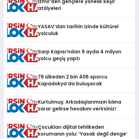
İzmir’den gençlere yönelik keşif
atölyeleri
YASAV’dan tarihin izinde kültürel
yolculuk
Sarp Kapısı’ndan 9 ayda 4 milyon
yolcu geçiş yaptı
79 ülkeden 2 bin 406 sporcu
Kapadokya’da buluşacak
Kurtulmuş: Arkadaşlarımızın kılına
zarar gelirse hesabını verirsiniz!
Çocukları dijital tehlikeden
korumanın yolu: ‘Yasak değil denge’