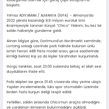
saldırganları bulmak için geniş çaplı soruşturma
başlattı.
Yılmaz ADIYAMAN / ALMANYA (İGFA) – Almanya’da
2022 yılında kazandığı 9,9 milyon euroluk loto
ikramiyesiyle tanınan Kürşat “Chico” Yıldırım, bu kez bir
saldırı haberiyle gündeme geldi.
Alınan bilgiye göre, Dortmund’un Nordmarkt semtinde,
Lortzing sokağı üzerinde park halinde bulunan ünlü
ismin Ferrari 488 Pista model aracı, gece saatlerinde
kimliği belirsiz kişi ya da kişiler tarafından kurşunlandı.
Görgü tanıkları, saat 23.00 sularında birkaç el silah sesi
duyduklarını ifade etti.
Polis ekipleri ise gece 01.45 civarında olay yerine ulaştı.
Yapılan incelemelerde, lüks spor otomobilin üzerinde
birden fazla kurşun deliği tespit edildi.
Yetkililer, saldırı sırasında Chico’nun araçta olmadığını
ve yaralanan kimsenin bulunmadığını açıkladı.