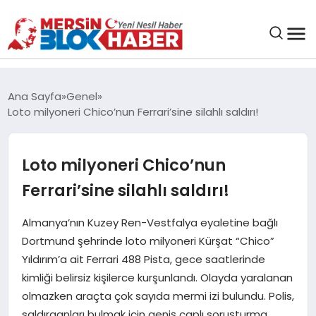
GENEL
Ana Sayfa
Genel
Loto milyoneri Chico’nun Ferrari’sine silahlı saldırı!
SAĞLIK
Loto milyoneri Chico’nun
ASAYIŞ
Ferrari’sine silahlı saldırı!
EĞITIM
Almanya’nın Kuzey Ren-Vestfalya eyaletine bağlı
Dortmund şehrinde loto milyoneri Kürşat “Chico”
EKONOMI
Yıldırım’a ait Ferrari 488 Pista, gece saatlerinde
kimliği belirsiz kişilerce kurşunlandı. Olayda yaralanan
SANAT
olmazken araçta çok sayıda mermi izi bulundu. Polis,
saldırganları bulmak için geniş çaplı soruşturma