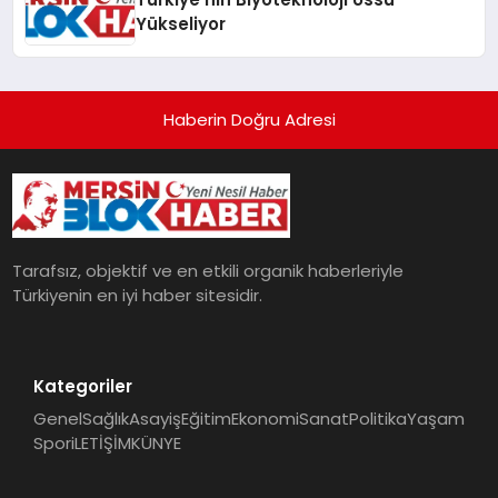
Yükseliyor
Haberin Doğru Adresi
Tarafsız, objektif ve en etkili organik haberleriyle
Türkiyenin en iyi haber sitesidir.
Kategoriler
Genel
Sağlık
Asayiş
Eğitim
Ekonomi
Sanat
Politika
Yaşam
Spor
iLETİŞİM
KÜNYE