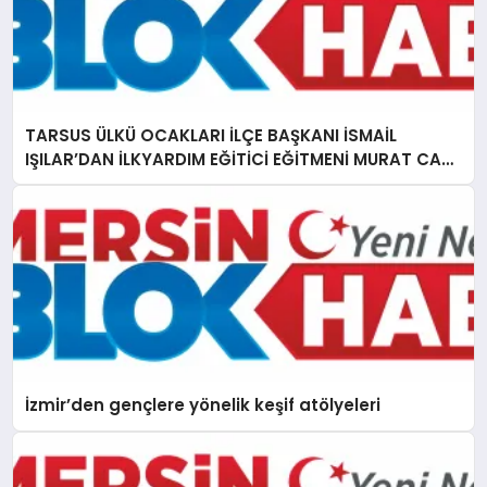
TARSUS ÜLKÜ OCAKLARI İLÇE BAŞKANI İSMAİL
IŞILAR’DAN İLKYARDIM EĞİTİCİ EĞİTMENİ MURAT CAN
FİDAN’A ZİYARET
İzmir’den gençlere yönelik keşif atölyeleri