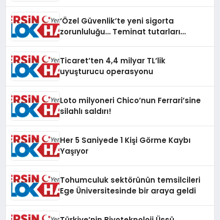
‘Özel Güvenlik’te yeni sigorta
zorunluluğu… Teminat tutarları
artırıldı
Ticaret’ten 4,4 milyar TL’lik
uyuşturucu operasyonu
Loto milyoneri Chico’nun Ferrari’sine
silahlı saldırı!
Her 5 Saniyede 1 Kişi Görme Kaybı
Yaşıyor
Tohumculuk sektörünün temsilcileri
Ege Üniversitesinde bir araya geldi
Türkiye’nin Biyoteknoloji Üssü