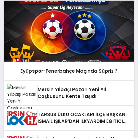
Eyüpspor-Fenerbahçe Maçında Süpriz ?
Mersin Yılbaşı Pazarı Yeni Yıl
Coşkusunu Kente Taşıdı
TARSUS ÜLKÜ OCAKLARI İLÇE BAŞKANI
İSMAİL IŞILAR’DAN İLKYARDIM EĞİTİCİ
EĞİTMENİ MURAT CAN FİDAN’A ZİYARET