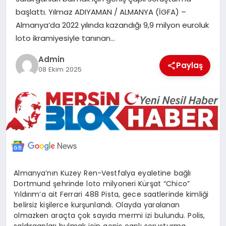
POLITIKA
başlattı. Yılmaz ADIYAMAN / ALMANYA (İGFA) –
Almanya’da 2022 yılında kazandığı 9,9 milyon euroluk
loto ikramiyesiyle tanınan…
YAŞAM
Admin
Paylaş
08 Ekim 2025
SPOR
ILETİŞİM
KÜNYE
Almanya’nın Kuzey Ren-Vestfalya eyaletine bağlı
Dortmund şehrinde loto milyoneri Kürşat “Chico”
Yıldırım’a ait Ferrari 488 Pista, gece saatlerinde kimliği
belirsiz kişilerce kurşunlandı. Olayda yaralanan
olmazken araçta çok sayıda mermi izi bulundu. Polis,