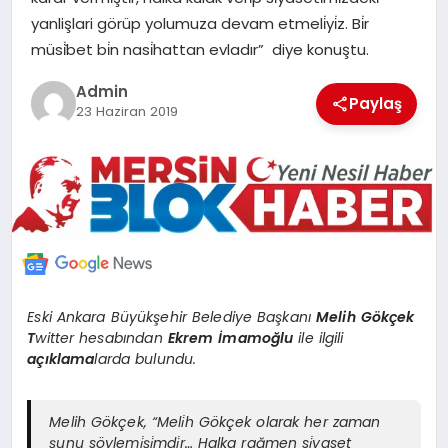
POLITIKA
yanlişlari görüp yolumuza devam etmeli̇yi̇z. Bi̇r
müsi̇̇bet bi̇n nasi̇hattan evladır” diye konuştu.
YAŞAM
Admin
Paylaş
23 Haziran 2019
SPOR
ILETİŞİM
KÜNYE
Eski Ankara Büyükşehir Belediye Başkanı
Melih Gökçek
T
witter hesabından
Ekrem İmamoğlu
ile ilgili
açıklama
larda bulundu.
Melih Gökçek, “Meli̇h Gökçek olarak her zaman
şunu söylemi̇şi̇mdi̇r… Halka rağmen si̇yaset