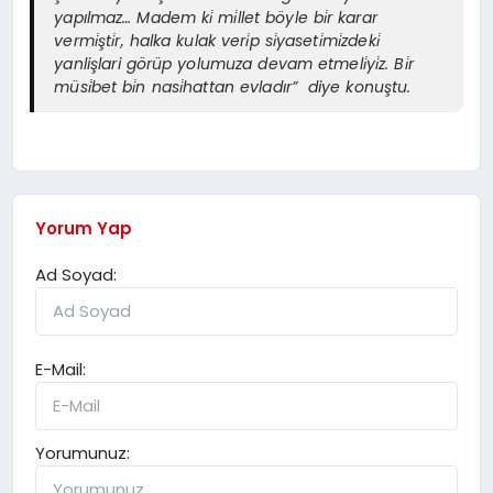
yapılmaz… Madem ki̇ mi̇llet böyle bi̇r karar
vermi̇şti̇r, halka kulak veri̇p si̇yaseti̇mi̇zdeki̇
yanlişlari görüp yolumuza devam etmeli̇yi̇z. Bi̇r
müsi̇̇bet bi̇n nasi̇hattan evladır” diye konuştu.
Yorum Yap
Ad Soyad:
E-Mail:
Yorumunuz: