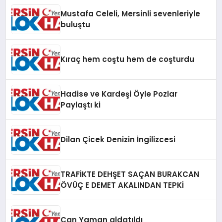
Mustafa Celeli, Mersinli sevenleriyle
buluştu
Kıraç hem coştu hem de coşturdu
Hadise ve Kardeşi Öyle Pozlar
Paylaştı ki
Dilan Çicek Denizin İngilizcesi
TRAFİKTE DEHŞET SAÇAN BURAKCAN
ÖVÜÇ E DEMET AKALINDAN TEPKİ
Can Yaman aldatıldı