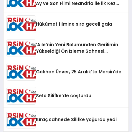
Ay ve Son Filmi Neandria ile İlk Kez
Antalya Altın Portakal Film
Festivali’nde
Hükümet filmine sıra geceli gala
‘Aile’nin Yeni Bölümünden Gerilimin
Yükseldiği Ön İzleme Sahnesi
Yayınlandı
Gökhan Ünver, 25 Aralık’ta Mersin’de
Sefo Silifke’de coşturdu
Kıraç sahnede Silifke yoğurdu yedi