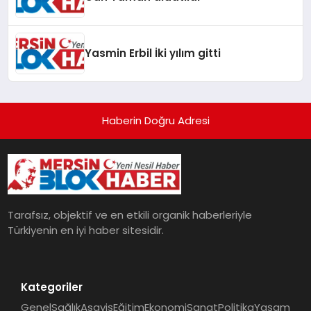
Yasmin Erbil İki yılım gitti
Haberin Doğru Adresi
Tarafsız, objektif ve en etkili organik haberleriyle
Türkiyenin en iyi haber sitesidir.
Kategoriler
Genel
Sağlık
Asayiş
Eğitim
Ekonomi
Sanat
Politika
Yaşam