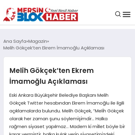
GENEL
Ana Sayfa
Magazin
Melih Gökçek’ten Ekrem İmamoğlu Açıklaması
SAĞLIK
Melih Gökçek’ten Ekrem
ASAYIŞ
İmamoğlu Açıklaması
EĞITIM
Eski Ankara Büyükşehir Belediye Başkanı Melih
Gökçek Twitter hesabından Ekrem İmamoğlu ile ilgili
EKONOMI
açıklamalarda bulundu. Melih Gökçek, “Meli̇h Gökçek
olarak her zaman şunu söylemi̇şi̇mdi̇r… Halka
SANAT
rağmen si̇yaset yapılmaz… Madem ki̇ mi̇llet böyle bi̇r
karar vermi̇şti̇r, halka kulak veri̇p si̇yaseti̇mi̇zdeki̇