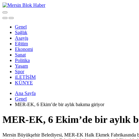
Genel
Sağlık
Asayiş
Eğitim
Ekonomi
Sanat
Politika
Yaşam
Spor
iLETİŞİM
KÜNYE
Ana Sayfa
Genel
MER-EK, 6 Ekim’de bir aylık bakıma giriyor
MER-EK, 6 Ekim’de bir aylık b
Mersin Büyükşehir Belediyesi, MER-EK Halk Ekmek Fabrikasında baş