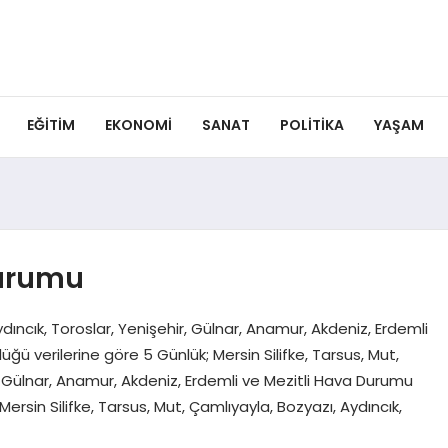
EĞITIM
EKONOMI
SANAT
POLITIKA
YAŞAM
Durumu
ydıncık, Toroslar, Yenişehir, Gülnar, Anamur, Akdeniz, Erdemli
ü verilerine göre 5 Günlük; Mersin Silifke, Tarsus, Mut,
r, Gülnar, Anamur, Akdeniz, Erdemli ve Mezitli Hava Durumu
rsin Silifke, Tarsus, Mut, Çamlıyayla, Bozyazı, Aydıncık,