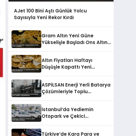
AJet 100 Bini Aştı Günlük Yolcu
Sayısıyla Yeni Rekor Kırdı
Gram Altın Yeni Güne
Yükselişle Başladı Ons Altın
4130 Dolar
Altın Fiyatları Haftayı
Düşüşle Kapattı Yeni
Rekorlar Görüldü
ASPİLSAN Enerji Yerli Batarya
Çözümleriyle Toplu
Taşımayı Güçlendiriyor
İstanbul’da Yediemin
Otopark ve Çekici
Ücretlerine Zam Geldi
Türkiye’de Kara Para ve