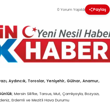
0 Yorum Yapıldı
Paylaş
yazı, Aydıncık, Toroslar, Yenişehir, Gülnar, Anamur,
Günlük
; Mersin Silifke, Tarsus, Mut, Çamlıyayla, Bozyazı,
Akdeniz, Erdemli ve Mezitli Hava Durumu