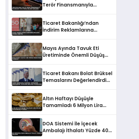
Terör Finansmanıyla
Mücadelede Yeni Strateji
Belgesi Açıklandı
Ticaret Bakanlığı’ndan
İndirim Reklamlarına
Kapsamlı Denetim
Mayıs Ayında Tavuk Eti
Üretiminde Önemli Düşüş
Kaydedildi
Ticaret Bakanı Bolat Brüksel
Temaslarını Değerlendirdi
Türkiye’nin Haklarını
Savunuyoruz
Altın Haftayı Düşüşle
Tamamladı 6 Milyon Lira
Seviyesinde İşlem Gördü
DOA Sistemi İle İçecek
Ambalajı İthalatı Yüzde 40
Azalacak