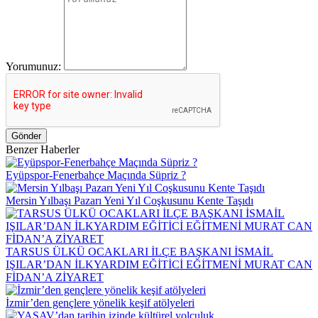
Yorumunuz:
Gönder
Benzer Haberler
Eyüpspor-Fenerbahçe Maçında Süpriz ?
Mersin Yılbaşı Pazarı Yeni Yıl Coşkusunu Kente Taşıdı
TARSUS ÜLKÜ OCAKLARI İLÇE BAŞKANI İSMAİL
IŞILAR’DAN İLKYARDIM EĞİTİCİ EĞİTMENİ MURAT CAN
FİDAN’A ZİYARET
İzmir’den gençlere yönelik keşif atölyeleri