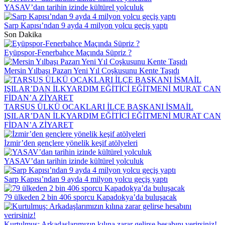
YASAV’dan tarihin izinde kültürel yolculuk
Sarp Kapısı’ndan 9 ayda 4 milyon yolcu geçiş yaptı
Son Dakika
Eyüpspor-Fenerbahçe Maçında Süpriz ?
Mersin Yılbaşı Pazarı Yeni Yıl Coşkusunu Kente Taşıdı
TARSUS ÜLKÜ OCAKLARI İLÇE BAŞKANI İSMAİL
IŞILAR’DAN İLKYARDIM EĞİTİCİ EĞİTMENİ MURAT CAN
FİDAN’A ZİYARET
İzmir’den gençlere yönelik keşif atölyeleri
YASAV’dan tarihin izinde kültürel yolculuk
Sarp Kapısı’ndan 9 ayda 4 milyon yolcu geçiş yaptı
79 ülkeden 2 bin 406 sporcu Kapadokya’da buluşacak
Kurtulmuş: Arkadaşlarımızın kılına zarar gelirse hesabını verirsiniz!