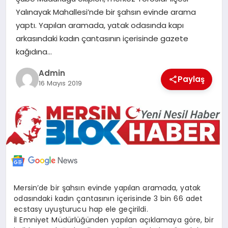
POLITIKA
Yalınayak Mahallesi’nde bir şahsın evinde arama
yaptı. Yapılan aramada, yatak odasında kapı
arkasındaki kadın çantasının içerisinde gazete
YAŞAM
kağıdına…
SPOR
Admin
Paylaş
16 Mayıs 2019
ILETİŞİM
KÜNYE
Mersin’de bir şahsın evinde yapılan aramada, yatak
odasındaki kadın çantasının içerisinde 3 bin 66 adet
ecstasy uyuşturucu hap ele geçirildi.
İl Emniyet Müdürlüğünden yapılan açıklamaya göre, bir