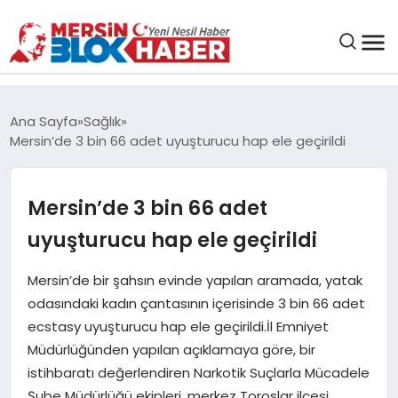
GENEL
Ana Sayfa
Sağlık
Mersin’de 3 bin 66 adet uyuşturucu hap ele geçirildi
SAĞLIK
Mersin’de 3 bin 66 adet
ASAYIŞ
uyuşturucu hap ele geçirildi
EĞITIM
Mersin’de bir şahsın evinde yapılan aramada, yatak
odasındaki kadın çantasının içerisinde 3 bin 66 adet
EKONOMI
ecstasy uyuşturucu hap ele geçirildi.İl Emniyet
Müdürlüğünden yapılan açıklamaya göre, bir
SANAT
istihbaratı değerlendiren Narkotik Suçlarla Mücadele
Şube Müdürlüğü ekipleri, merkez Toroslar ilçesi