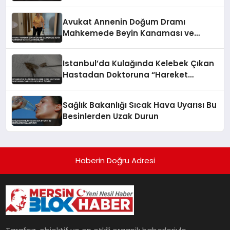
Verdi
Avukat Annenin Doğum Dramı
Mahkemede Beyin Kanaması ve
Felçle Sonuçlandı
Istanbul’da Kulağında Kelebek Çıkan
Hastadan Doktoruna “Hareket
Ediyordu” Tepkisi
Sağlık Bakanlığı Sıcak Hava Uyarısı Bu
Besinlerden Uzak Durun
Haberin Doğru Adresi