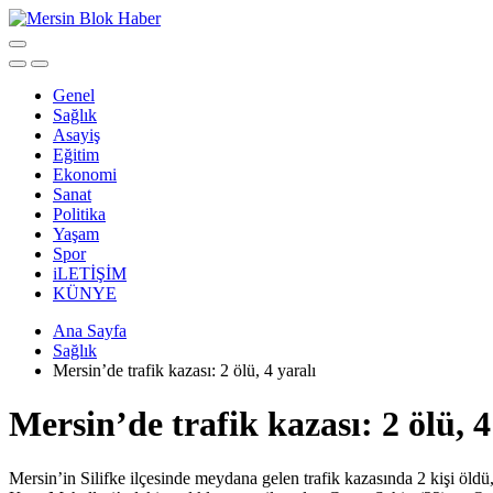
Genel
Sağlık
Asayiş
Eğitim
Ekonomi
Sanat
Politika
Yaşam
Spor
iLETİŞİM
KÜNYE
Ana Sayfa
Sağlık
Mersin’de trafik kazası: 2 ölü, 4 yaralı
Mersin’de trafik kazası: 2 ölü, 4
Mersin’in Silifke ilçesinde meydana gelen trafik kazasında 2 kişi öldü,