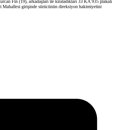
rcan Fin (19), arkadaşları ile kiraladıkları 33 KA 935 plakalı
t Mahallesi girişinde sürücünün direksiyon hakimiyetini