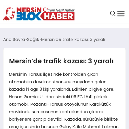
GENEL
Ana Sayfa
Sağlık
Mersin’de trafik kazası: 3 yaralı
SAĞLIK
Mersin’de trafik kazası: 3 yaralı
ASAYIŞ
Mersin’in Tarsus ilçesinde kontrolden çıkan
otomobilin devrilmesi sonucu meydana gelen
EĞITIM
kazada 1’i ağır 3 kişi yaralandı. Edinilen bilgiye göre,
Hasan Gemici Ü. idaresindeki 06 FC 1541 plakalı
EKONOMI
otomobil, Pozantı-Tarsus otoyolunun Karakütük
mevkiinde sürücüsünün kontrolünden çıkarak
SANAT
bariyerlere çarpıp devrildi. Kazada, sürücüyle birlikte
araç içerisinde bulunan Gülay K. ile Mehmet Lokman