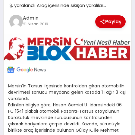
Ş. yaralandı. Araç içerisinde sıkışan yaralılar…
POLITIKA
Admin
Paylaş
YAŞAM
21 Nisan 2019
SPOR
ILETİŞİM
KÜNYE
Mersin’in Tarsus ilçesinde kontrolden çıkan otomobilin
devrilmesi sonucu meydana gelen kazada 1’i ağır 3 kişi
yaralandı.
Edinilen bilgiye göre, Hasan Gemici Ü. idaresindeki 06
FC 1541 plakalı otomobil, Pozantı-Tarsus otoyolunun
Karakütük mevkiinde sürücüsünün kontrolünden
çıkarak bariyerlere çarpıp devrildi. Kazada, sürücüyle
birlikte araç içerisinde bulunan Gülay K. ile Mehmet