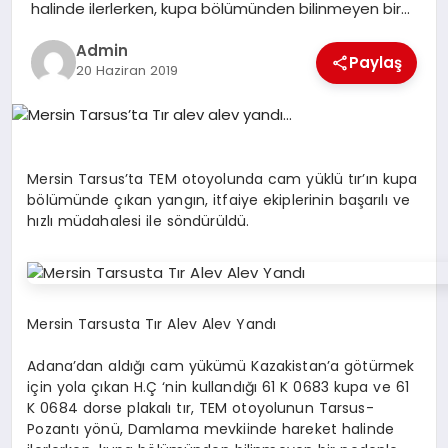
halinde ilerlerken, kupa bölümünden bilinmeyen bir…
POLITIKA
Admin
Paylaş
20 Haziran 2019
YAŞAM
SPOR
Mersin Tarsus’ta TEM otoyolunda cam yüklü tır’ın kupa
ILETİŞİM
bölümünde çıkan yangın, itfaiye ekiplerinin başarılı ve
hızlı müdahalesi ile söndürüldü.
KÜNYE
Mersin Tarsusta Tır Alev Alev Yandı
Adana’dan aldığı cam yükümü Kazakistan’a götürmek
için yola çıkan H.Ç ‘nin kullandığı 61 K 0683 kupa ve 61
K 0684 dorse plakalı tır, TEM otoyolunun Tarsus-
Pozantı yönü, Damlama mevkiinde hareket halinde