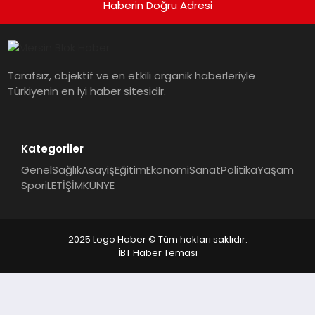
Haberin Doğru Adresi
Tarafsız, objektif ve en etkili organik haberleriyle
Türkiyenin en iyi haber sitesidir.
Kategoriler
Genel
Sağlık
Asayiş
Eğitim
Ekonomi
Sanat
Politika
Yaşam
Spor
iLETİŞİM
KÜNYE
2025 Logo Haber © Tüm hakları saklıdır.
İBT Haber Teması