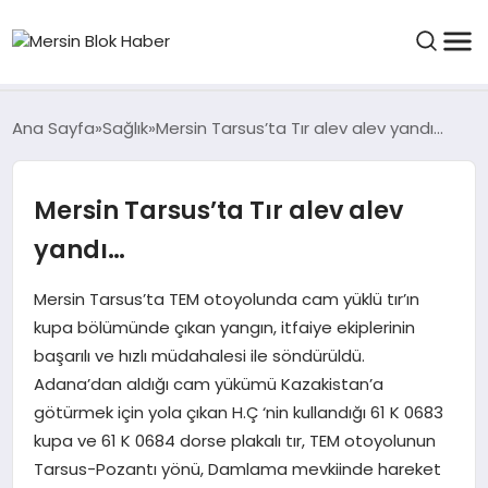
GENEL
Ana Sayfa
Sağlık
Mersin Tarsus’ta Tır alev alev yandı…
SAĞLIK
Mersin Tarsus’ta Tır alev alev
yandı…
ASAYIŞ
Mersin Tarsus’ta TEM otoyolunda cam yüklü tır’ın
EĞITIM
kupa bölümünde çıkan yangın, itfaiye ekiplerinin
başarılı ve hızlı müdahalesi ile söndürüldü.
EKONOMI
Adana’dan aldığı cam yükümü Kazakistan’a
götürmek için yola çıkan H.Ç ‘nin kullandığı 61 K 0683
kupa ve 61 K 0684 dorse plakalı tır, TEM otoyolunun
SANAT
Tarsus-Pozantı yönü, Damlama mevkiinde hareket