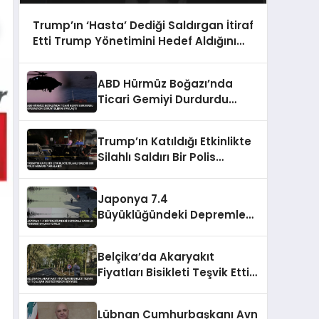
Trump’ın ‘Hasta’ Dediği Saldırgan İtiraf
Etti Trump Yönetimini Hedef Aldığını
Söyledi
ABD Hürmüz Boğazı’nda
Ticari Gemiyi Durdurdu
Operasyon Görüntülerini
Paylaştı
Trump’ın Katıldığı Etkinlikte
Silahlı Saldırı Bir Polis
Memuru Yaralandı
Japonya 7.4
Büyüklüğündeki Depremle
Sarsıldı Tsunami Uyarısı
Yapıldı
Belçika’da Akaryakıt
Fiyatları Bisikleti Teşvik Etti
Çalışan Desteği Rekor
Seviyede
Lübnan Cumhurbaşkanı Avn