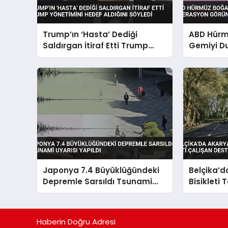
Trump’ın ‘Hasta’ Dediği
ABD Hürm
Saldırgan İtiraf Etti Trump
Gemiyi D
Yönetimini Hedef Aldığını
Görüntüle
Söyledi
Japonya 7.4 Büyüklüğündeki
Belçika’d
Depremle Sarsıldı Tsunami
Bisikleti 
Uyarısı Yapıldı
Desteği R
Haberin Doğru Adresi