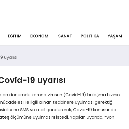
EĞITIM
EKONOMI
SANAT
POLITIKA
YAŞAM
 uyarısı
Covid-19 uyarısı
 son dönemde korona virüsün (Covid-19) bulaşma hızının
mücadelesi ile ilgili alınan tedbirlere uyulması gerektiği
yicilerine SMS ve mail göndererek, Covid-19 konusunda
e ateş ölçümüne uyulmasını istedi. Yapılan uyarıda, “Son
ı…