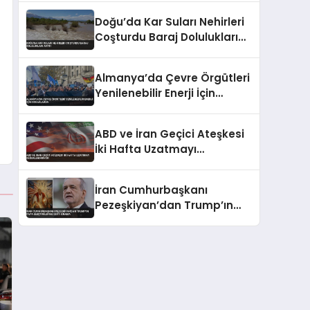
Doğu’da Kar Suları Nehirleri
Coşturdu Baraj Dolulukları
Arttı
Almanya’da Çevre Örgütleri
Yenilenebilir Enerji İçin
Sokaklarda
ABD ve İran Geçici Ateşkesi
İki Hafta Uzatmayı
Değerlendiriyor
İran Cumhurbaşkanı
Pezeşkiyan’dan Trump’ın
Papa Eleştirilerine Sert
Kınama