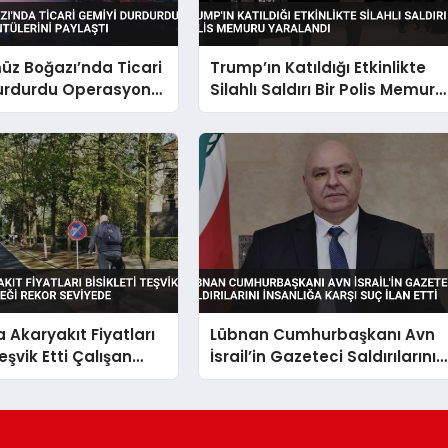
üz Boğazı’nda Ticari
Trump’ın Katıldığı Etkinlikte
urdurdu Operasyon
Silahlı Saldırı Bir Polis Memuru
rini Paylaştı
Yaralandı
a Akaryakıt Fiyatları
Lübnan Cumhurbaşkanı Avn
Teşvik Etti Çalışan
İsrail’in Gazeteci Saldırılarını
ekor Seviyede
İnsanlığa Karşı Suç İlan Etti