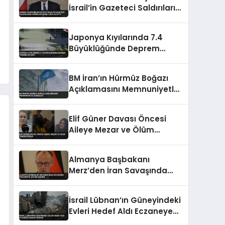
İsrail’in Gazeteci Saldırılarını
İnsanlığa Karşı Suç İlan Etti
Japonya Kıyılarında 7.4
Büyüklüğünde Deprem
Tsunami Uyarısı
BM İran’ın Hürmüz Boğazı
Açıklamasını Memnuniyetle
Karşıladı
Elif Güner Davası Öncesi
Aileye Mezar ve Ölüm
Tehdidi İddiası
Almanya Başbakanı
Merz’den İran Savaşında
Diplomatik Çözüm Çağrısı
İsrail Lübnan’ın Güneyindeki
Evleri Hedef Aldı Eczaneye
Saldırı Tehdidi