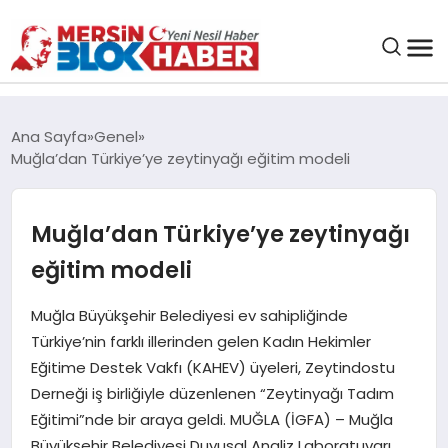
GENEL
Ana Sayfa
Genel
Muğla’dan Türkiye’ye zeytinyağı eğitim modeli
SAĞLIK
Muğla’dan Türkiye’ye zeytinyağı
ASAYIŞ
eğitim modeli
EĞITIM
Muğla Büyükşehir Belediyesi ev sahipliğinde
Türkiye’nin farklı illerinden gelen Kadın Hekimler
EKONOMI
Eğitime Destek Vakfı (KAHEV) üyeleri, Zeytindostu
Derneği iş birliğiyle düzenlenen “Zeytinyağı Tadım
SANAT
Eğitimi”nde bir araya geldi. MUĞLA (İGFA) – Muğla
Büyükşehir Belediyesi Duyusal Analiz Laboratuvarı