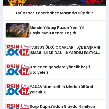
Eyüpspor-Fenerbahçe Maçında Süpriz ?
Mersin Yılbaşı Pazarı Yeni Yıl
Coşkusunu Kente Taşıdı
TARSUS ÜLKÜ OCAKLARI İLÇE BAŞKANI
İSMAİL IŞILAR’DAN İLKYARDIM EĞİTİCİ
EĞİTMENİ MURAT CAN FİDAN’A ZİYARET
İzmir’den gençlere yönelik keşif
atölyeleri
YASAV’dan tarihin izinde kültürel
yolculuk
Sarp Kapısı’ndan 9 ayda 4 milyon