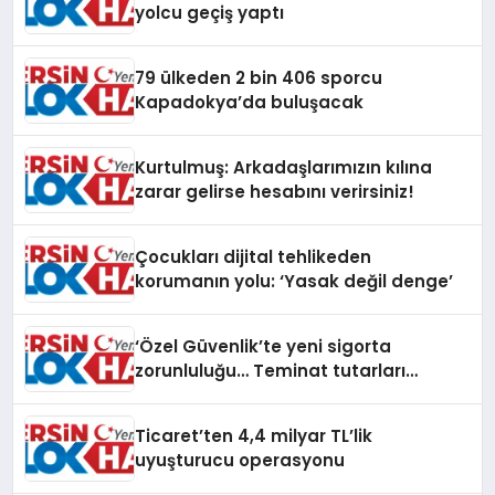
yolcu geçiş yaptı
79 ülkeden 2 bin 406 sporcu
Kapadokya’da buluşacak
Kurtulmuş: Arkadaşlarımızın kılına
zarar gelirse hesabını verirsiniz!
Çocukları dijital tehlikeden
korumanın yolu: ‘Yasak değil denge’
‘Özel Güvenlik’te yeni sigorta
zorunluluğu… Teminat tutarları
artırıldı
Ticaret’ten 4,4 milyar TL’lik
uyuşturucu operasyonu