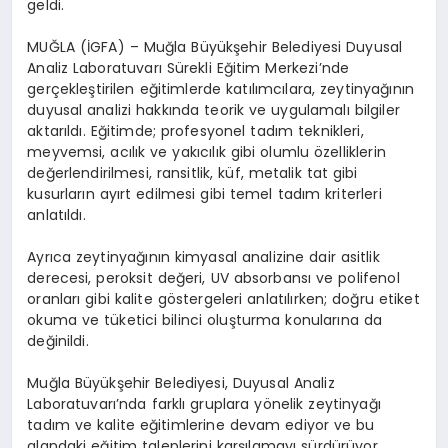
geldi.
MUĞLA (İGFA) – Muğla Büyükşehir Belediyesi Duyusal
Analiz Laboratuvarı Sürekli Eğitim Merkezi’nde
gerçekleştirilen eğitimlerde katılımcılara, zeytinyağının
duyusal analizi hakkında teorik ve uygulamalı bilgiler
aktarıldı. Eğitimde; profesyonel tadım teknikleri,
meyvemsi, acılık ve yakıcılık gibi olumlu özelliklerin
değerlendirilmesi, ransitlik, küf, metalik tat gibi
kusurların ayırt edilmesi gibi temel tadım kriterleri
anlatıldı.
Ayrıca zeytinyağının kimyasal analizine dair asitlik
derecesi, peroksit değeri, UV absorbansı ve polifenol
oranları gibi kalite göstergeleri anlatılırken; doğru etiket
okuma ve tüketici bilinci oluşturma konularına da
değinildi.
Muğla Büyükşehir Belediyesi, Duyusal Analiz
Laboratuvarı’nda farklı gruplara yönelik zeytinyağı
tadım ve kalite eğitimlerine devam ediyor ve bu
alandaki eğitim taleplerini karşılamayı sürdürüyor.