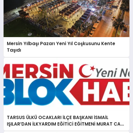
Mersin Yılbaşı Pazarı Yeni Yıl Coşkusunu Kente
Taşıdı
TARSUS ÜLKÜ OCAKLARI İLÇE BAŞKANI İSMAİL
IŞILAR’DAN İLKYARDIM EĞİTİCİ EĞİTMENİ MURAT CAN
FİDAN’A ZİYARET