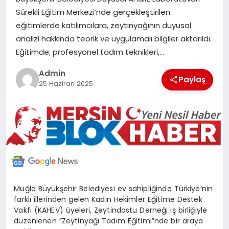
POLITIKA
Sürekli Eğitim Merkezi’nde gerçekleştirilen
eğitimlerde katılımcılara, zeytinyağının duyusal
analizi hakkında teorik ve uygulamalı bilgiler aktarıldı.
YAŞAM
Eğitimde; profesyonel tadım teknikleri,…
SPOR
Admin
Paylaş
25 Haziran 2025
ILETİŞİM
KÜNYE
Muğla Büyükşehir Belediyesi ev sahipliğinde Türkiye’nin
farklı illerinden gelen Kadın Hekimler Eğitime Destek
Vakfı (KAHEV) üyeleri, Zeytindostu Derneği iş birliğiyle
düzenlenen “Zeytinyağı Tadım Eğitimi”nde bir araya