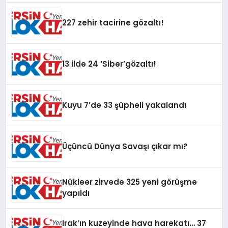
227 zehir tacirine gözaltı!
13 ilde 24 ‘Siber’gözaltı!
Kuyu 7’de 33 şüpheli yakalandı
Üçüncü Dünya Savaşı çıkar mı?
Nükleer zirvede 325 yeni görüşme
yapıldı
Irak’ın kuzeyinde hava harekatı… 37