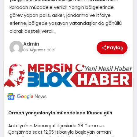
POLITIKA
karadan mücadele verildi. Yangın bölgelerinde
görev yapan polis, asker, jandarma ve itfaiye
erlerine, bölgede yaşayan vatandaşlar da gönüllü
YAŞAM
olarak destek verdi….
SPOR
Admin
Paylaş
06 Ağustos 2021
ILETİŞİM
KÜNYE
Orman yangınlarıyla mücadelede 10uncu gün
Antalya’nın Manavgat ilçesinde 28 Temmuz
Çarşamba saat 12.05 itibarıyla başlayan orman