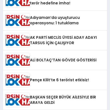
terör hedefine imha!
Adıyaman’da uyuşturucu
operasyonu: 1 tutuklama
AK PARTİ MECLİS ÜYESİ ADAY ADAYI
TARSUS İÇİN ÇALIŞIYOR
ALİ BOLTAÇ’TAN GÖVDE GÖSTERİSİ
Pençe Kilit’te 6 terörist etkisiz!
BAŞKAN SEÇER BÜYÜK AİLESİYLE BİR
ARAYA GELDİ