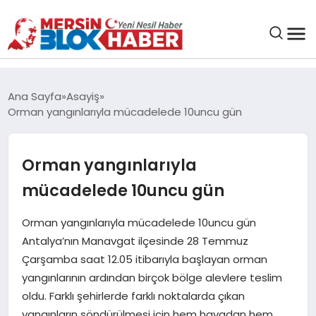
GENEL
Ana Sayfa
Asayiş
Orman yangınlarıyla mücadelede 10uncu gün
SAĞLIK
Orman yangınlarıyla
ASAYIŞ
mücadelede 10uncu gün
EĞITIM
Orman yangınlarıyla mücadelede 10uncu gün
Antalya’nın Manavgat ilçesinde 28 Temmuz
EKONOMI
Çarşamba saat 12.05 itibarıyla başlayan orman
yangınlarının ardından birçok bölge alevlere teslim
SANAT
oldu. Farklı şehirlerde farklı noktalarda çıkan
yangınların söndürülmesi için hem havadan hem