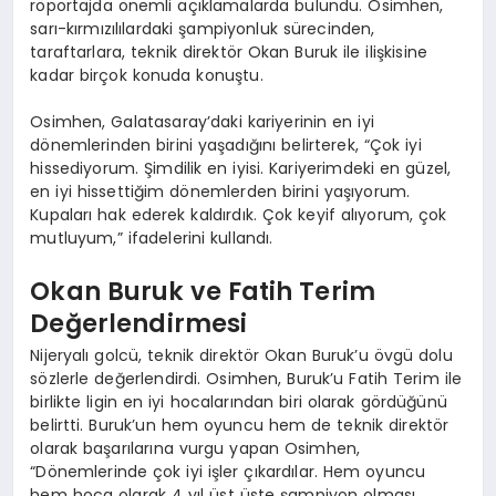
röportajda önemli açıklamalarda bulundu. Osimhen,
sarı-kırmızılılardaki şampiyonluk sürecinden,
taraftarlara, teknik direktör Okan Buruk ile ilişkisine
kadar birçok konuda konuştu.
Osimhen, Galatasaray’daki kariyerinin en iyi
dönemlerinden birini yaşadığını belirterek, “Çok iyi
hissediyorum. Şimdilik en iyisi. Kariyerimdeki en güzel,
en iyi hissettiğim dönemlerden birini yaşıyorum.
Kupaları hak ederek kaldırdık. Çok keyif alıyorum, çok
mutluyum,” ifadelerini kullandı.
Okan Buruk ve Fatih Terim
Değerlendirmesi
Nijeryalı golcü, teknik direktör Okan Buruk’u övgü dolu
sözlerle değerlendirdi. Osimhen, Buruk’u Fatih Terim ile
birlikte ligin en iyi hocalarından biri olarak gördüğünü
belirtti. Buruk’un hem oyuncu hem de teknik direktör
olarak başarılarına vurgu yapan Osimhen,
“Dönemlerinde çok iyi işler çıkardılar. Hem oyuncu
hem hoca olarak 4 yıl üst üste şampiyon olması,