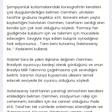
Şampiyonluk kutlamalarındaki koreografinin kendisini
çok duygulandırdığını belirten Osimhen, ultrAslan
taraftar grubuna teşekkür etti. Annesini erken yaşta
kaybettiğini hatırlatan Osimhen, taraftarın verdiği anın
kendisi için çok özel olduğunu söyledi. “Formayı her
giydiğimde kulübüm için ve takımım için mücadele
edeceğim. Sevgiyle inşa edilen kulüpte oynadığınızı
fark ediyorsunuz… Tanrı beni kutsamış Galatasaray
ile…” ifadelerini kullandı.
Gabriel Sara ile yakın ilişkisine değinen Osimhen,
Brezilyalı oyuncuyu kardeşi olarak gördüğünü ve onun
Brezilya Milli Takımı’na çağrılmasına çok sevindiğini
belirtti. Sara’nın Dünya Kupası’nda ülkesini temsil
edecek seviyede bir oyuncu olduğunu söyledi.
Galatasaray taraftarının yarattığı atmosferin kendisini
etkilediğini belirten Osimhen, stadyumun rakip için
cehennem, kendileri için ise cennet olduğunu ifade
etti. Taraftarı tek cümlede anlatması istendiğinde ise