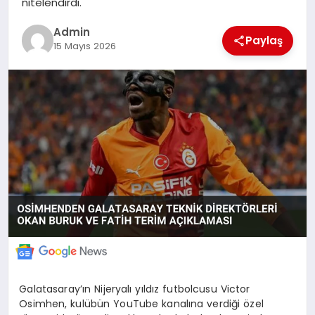
nitelendirdi.
POLITIKA
Admin
Paylaş
15 Mayıs 2026
YAŞAM
SPOR
ILETİŞİM
KÜNYE
Galatasaray’ın Nijeryalı yıldız futbolcusu Victor
Osimhen, kulübün YouTube kanalına verdiği özel