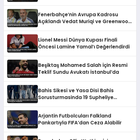
Kaynaklar Sözleşme Detaylarını
Açıkladı
Fenerbahçe’nin Avrupa Kadrosu
Açıklandı Vedat Muriqi ve Greenwood
Listede Yok
Lionel Messi Dünya Kupası Finali
Öncesi Lamine Yamal’ı Değerlendirdi
Beşiktaş Mohamed Salah İçin Resmi
Teklif Sundu Avukatı İstanbul’da
Bahis Sikesi ve Yasa Disi Bahis
Sorusturmasinda 19 Supheliye
Operasyon
Arjantin Futbolcuları Falkland
Pankartıyla FIFA’dan Ceza Alabilir