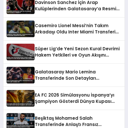
Davinson Sanchez İçin Arap
Kulüplerinden Galatasaray’a Resmi
İlgi
Casemiro Lionel Messi’nin Takım
Arkadaşı Oldu Inter Miami Transferi
Açıklandı
Süper Lig’de Yeni Sezon Kural Devrimi
Hakem Yetkileri ve Oyun Akışını
Yeniden Şekillendiriyor
Galatasaray Mario Lemina
Transferinde Son Detayları
Tamamlıyor
EA FC 2026 Simülasyonu İspanya’yı
Şampiyon Gösterdi Dünya Kupası
Tahmini 5. Kez Doğru Çıktı
Beşiktaş Mohamed Salah
Transferinde Anlaştı Fransız