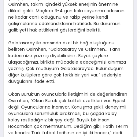
Osimhen, takım içindeki yüksek enerjinin önemine
dikkat çekti. Maçlara 3-4 gün kala soyunma odasının
ne kadar canlı olduğunu ve rakip yerine kendi
çalışmalarına odaklandıklarını hatırladı. Bu durumun
galibiyeti hak ettiklerini gösterdiğini belirtti.
Galatasaray ile arasında özel bir bağ oluştuğunu
belirten Osimhen, “Galatasaray ve Osimhen… Tanrı
kaderimize yazmış diyebilirsiniz. Büyük şeylere
ulaşacağımızı, birlikte mücadele edeceğimizi alnımıza
yazmış. Çok mutluyum Galatasaray’da. Bulunduğum
diğer kulüplere göre çok farklı bir yeri var,” sözleriyle
duygularını ifade etti.
Okan Buruk’un oyuncularla iletişimini de değerlendiren
Osimhen, “Okan Buruk çok kaliteli özellikleri var. Egoist
değil. Oyuncularına inanıyor. Konuşma şekli, deneyimli
oyunculara sorumluluk bırakması, bu çağda kolay
kolay rastladığınız bir şey değil. Büyük bir insan.
Hocamdan çok memnunum. Dediğim gibi; Fatih Terim
ve kendisi Türk futbol tarihinin en iyi iki hocası,” dedi.