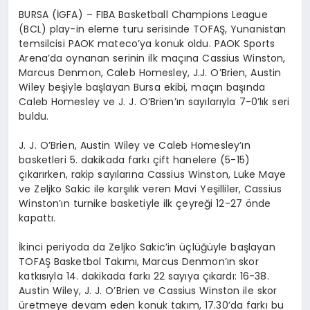
BURSA (İGFA) – FIBA Basketball Champions League
(BCL) play-in eleme turu serisinde TOFAŞ, Yunanistan
temsilcisi PAOK mateco’ya konuk oldu. PAOK Sports
Arena’da oynanan serinin ilk maçına Cassius Winston,
Marcus Denmon, Caleb Homesley, J.J. O’Brien, Austin
Wiley beşiyle başlayan Bursa ekibi, maçın başında
Caleb Homesley ve J. J. O’Brien’ın sayılarıyla 7-0’lık seri
buldu.
J. J. O’Brien, Austin Wiley ve Caleb Homesley’ın
basketleri 5. dakikada farkı çift hanelere (5-15)
çıkarırken, rakip sayılarına Cassius Winston, Luke Maye
ve Zeljko Sakic ile karşılık veren Mavi Yeşilliler, Cassius
Winston’ın turnike basketiyle ilk çeyreği 12-27 önde
kapattı.
İkinci periyoda da Zeljko Sakic’in üçlüğüyle başlayan
TOFAŞ Basketbol Takımı, Marcus Denmon’ın skor
katkısıyla 14. dakikada farkı 22 sayıya çıkardı: 16-38.
Austin Wiley, J. J. O’Brien ve Cassius Winston ile skor
üretmeye devam eden konuk takım, 17.30’da farkı bu