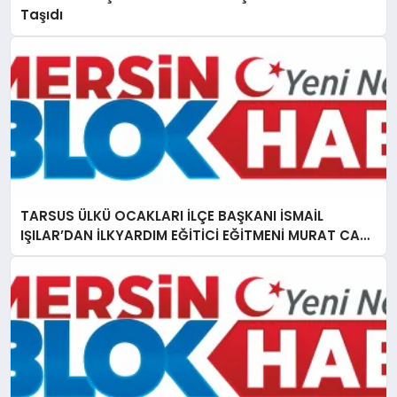
Taşıdı
TARSUS ÜLKÜ OCAKLARI İLÇE BAŞKANI İSMAİL
IŞILAR’DAN İLKYARDIM EĞİTİCİ EĞİTMENİ MURAT CAN
FİDAN’A ZİYARET