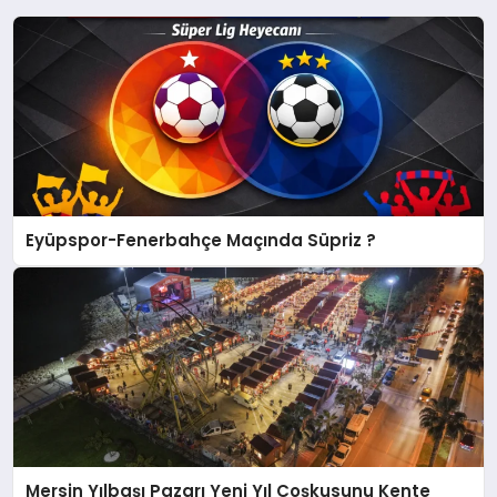
Eyüpspor-Fenerbahçe Maçında Süpriz ?
Mersin Yılbaşı Pazarı Yeni Yıl Coşkusunu Kente