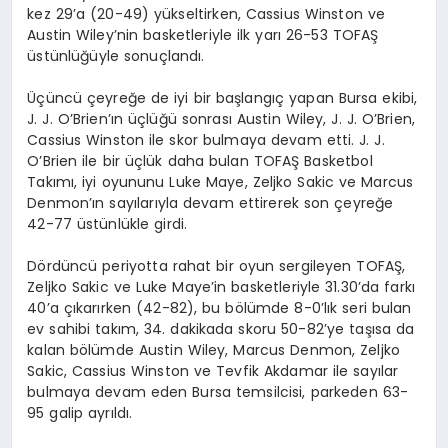
kez 29’a (20-49) yükseltirken, Cassius Winston ve
Austin Wiley’nin basketleriyle ilk yarı 26-53 TOFAŞ
üstünlüğüyle sonuçlandı.
Üçüncü çeyreğe de iyi bir başlangıç yapan Bursa ekibi,
J. J. O’Brien’ın üçlüğü sonrası Austin Wiley, J. J. O’Brien,
Cassius Winston ile skor bulmaya devam etti. J. J.
O’Brien ile bir üçlük daha bulan TOFAŞ Basketbol
Takımı, iyi oyununu Luke Maye, Zeljko Sakic ve Marcus
Denmon’ın sayılarıyla devam ettirerek son çeyreğe
42-77 üstünlükle girdi.
Dördüncü periyotta rahat bir oyun sergileyen TOFAŞ,
Zeljko Sakic ve Luke Maye’in basketleriyle 31.30’da farkı
40’a çıkarırken (42-82), bu bölümde 8-0’lık seri bulan
ev sahibi takım, 34. dakikada skoru 50-82’ye taşısa da
kalan bölümde Austin Wiley, Marcus Denmon, Zeljko
Sakic, Cassius Winston ve Tevfik Akdamar ile sayılar
bulmaya devam eden Bursa temsilcisi, parkeden 63-
95 galip ayrıldı.