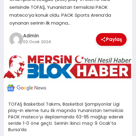
POLITIKA
serisinde TOFAŞ, Yunanistan temsilcisi PAOK
mateco’ya konuk oldu. PAOK Sports Arena’da
oynanan serinin ilk maçına…
YAŞAM
Admin
Paylaş
02 Ocak 2024
SPOR
ILETİŞİM
KÜNYE
TOFAŞ Basketbol Takımı, Basketbol Şampiyonlar Ligi
play-in eleme turu ilk maçında Yunanistan temsilcisi
PAOK mateco’yı deplasmanda 63-95 mağlup ederek
seride 1-0 öne geçti. Serinin ikinci maçı 9 Ocak’ta
Bursa’da.