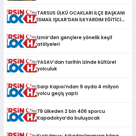
TARSUS ÜLKÜ OCAKLARI İLÇE BAŞKANI
İSMAİL IŞILAR’DAN İLKYARDIM EĞİTİCİ
EĞİTMENİ MURAT CAN FİDAN’A ZİYARET
İzmir’den gençlere yönelik keşif
atölyeleri
YASAV’dan tarihin izinde kültürel
yolculuk
Sarp Kapısı’ndan 9 ayda 4 milyon
yolcu geçiş yaptı
79 ülkeden 2 bin 406 sporcu
Kapadokya’da buluşacak
Kurtulmuş: Arkadaşlarımızın kılına