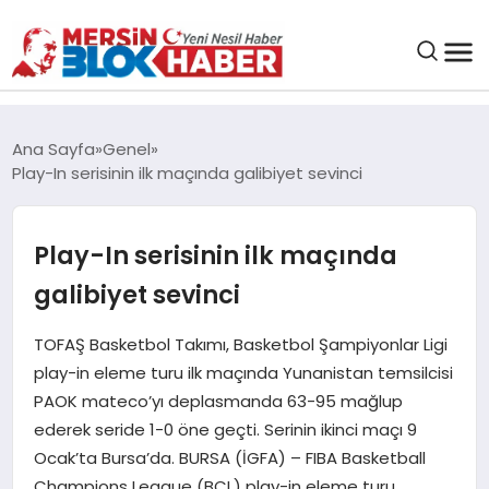
GENEL
Ana Sayfa
Genel
Play-In serisinin ilk maçında galibiyet sevinci
SAĞLIK
Play-In serisinin ilk maçında
ASAYIŞ
galibiyet sevinci
EĞITIM
TOFAŞ Basketbol Takımı, Basketbol Şampiyonlar Ligi
play-in eleme turu ilk maçında Yunanistan temsilcisi
EKONOMI
PAOK mateco’yı deplasmanda 63-95 mağlup
ederek seride 1-0 öne geçti. Serinin ikinci maçı 9
SANAT
Ocak’ta Bursa’da. BURSA (İGFA) – FIBA Basketball
Champions League (BCL) play-in eleme turu