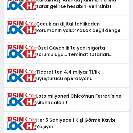
zarar gelirse hesabını verirsiniz!
Çocukları dijital tehlikeden
korumanın yolu: ‘Yasak değil denge’
‘Özel Güvenlik’te yeni sigorta
zorunluluğu… Teminat tutarları
artırıldı
Ticaret’ten 4,4 milyar TL’lik
uyuşturucu operasyonu
Loto milyoneri Chico’nun Ferrari’sine
silahlı saldırı!
Her 5 Saniyede 1 Kişi Görme Kaybı
Yaşıyor